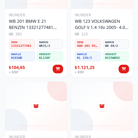
WUNDER
WUNDER
WB 201 BMW E 21
WB 123 VOLKSWAGEN
BENZİN 13321277481
GOLF V 1.4 16v 2005- 4.0
Yakıt/Benzin Filtresi
BAR 6Q0 201 051 A/C
WB 201
WB 123
Yakıt/Benzin Filtresi
OEM
MANN
OEM
MANN
13321277481
WK31/2
6Q0 201 051 A/C
WK 69/2
MAHLE
HENGST
MAHLE
HENGST
H101WK
KL13OF
KL 156/3
H155WK02
₺104,65
₺1.121,25
+ KDV
+ KDV
WUNDER
WUNDER