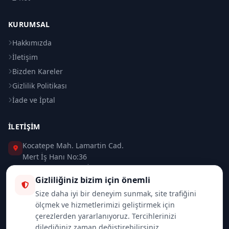
KURUMSAL
Hakkımızda
İletişim
Bizden Kareler
Gizlilik Politikası
İade ve İptal
İLETIŞIM
Kocatepe Mah. Lamartin Cad.
Mert İş Hanı No:36
Taksim / Beyoğlu / İSTANBUL
Gizliliğiniz bizim için önemli
0 (212) 235 37 83
Size daha iyi bir deneyim sunmak, site trafiğini
ölçmek ve hizmetlerimizi geliştirmek için
0 (532) 418 08 46
çerezlerden yararlanıyoruz. Tercihlerinizi
dilediğiniz zaman değiştirebilirsiniz.
info@merttrade.com