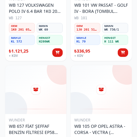
WB 127 VOLKSWAGEN
WB 101 VW PASSAT - GOLF
POLO IV 6.4 BAR 1K0 201
IV - BORA (TOMBUL
051B Yakıt/Benzin Filtresi
TIRNAKLI) 1J0 201 511 A
WB 127
WB 101
Yakıt/Benzin Filtresi
OEM
MANN
OEM
MANN
1K0 201 051B
WK 69
1J0 201 511 A
WK 730/1
MAHLE
HENGST
MAHLE
HENGST
KL 572
H280WK
KL 79
H 111 WK
₺1.121,25
₺336,95
+ KDV
+ KDV
WUNDER
WUNDER
WB 657 FİAT ŞEFFAF
WB 105 OP OPEL ASTRA -
BENZİN FİLTRESİ EP58
CORSA - VECTRA (