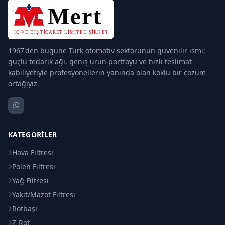
1967'den bugüne Türk otomotiv sektörünün güvenilir ismi;
güçlü tedarik ağı, geniş ürün portföyü ve hızlı teslimat
kabiliyetiyle profesyonellerin yanında olan köklü bir çözüm
ortağıyız.
KATEGORILER
Hava Filtresi
Polen Filtresi
Yağ Filtresi
Yakıt/Mazot Filtresi
Rotbaşı
Z-Rot