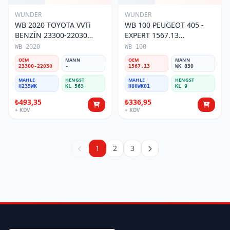
WUNDER
WUNDER
WB 2020 TOYOTA VVTi
WB 100 PEUGEOT 405 -
BENZİN 23300-22030
EXPERT 1567.13
Yakıt/Benzin Filtresi
Yakıt/Benzin Filtresi
WB 2020
WB 100
OEM
MANN
OEM
MANN
23300-22030
-
1567.13
WK 830
MAHLE
HENGST
MAHLE
HENGST
H235WK
KL 563
H80WK01
KL 9
₺493,35
₺336,95
+ KDV
+ KDV
1
2
3