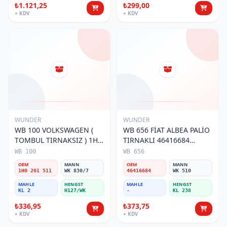
₺1.121,25
₺299,00
+ KDV
+ KDV
WUNDER
WUNDER
WB 100 VOLKSWAGEN (
WB 656 FİAT ALBEA PALİO
TOMBUL TIRNAKSIZ ) 1H0
TIRNAKLI 46416684
201 511 Yakıt/Benzin
Yakıt/Benzin Filtresi
WB 100
WB 656
Filtresi
OEM
MANN
OEM
MANN
1H0 201 511
WK 830/7
46416684
WK 510
MAHLE
HENGST
MAHLE
HENGST
KL 2
H127/WK
-
KL 238
₺336,95
₺373,75
+ KDV
+ KDV