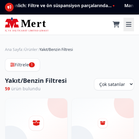
Mannlich: Filtre ve ön süspansiyon parçalarında genişleyen ürün yelpazesiyle kalite ve güven.
Ana Sayfa
Ürünler
Yakıt/Benzin Filtresi
Filtrele
1
Yakıt/Benzin Filtresi
59
ürün bulundu