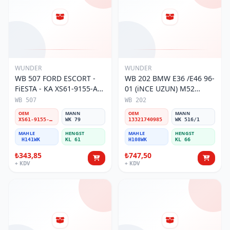
WUNDER
WUNDER
WB 507 FORD ESCORT -
WB 202 BMW E36 /E46 96-
FiESTA - KA XS61-9155-AA
01 (iNCE UZUN) M52
Yakıt/Benzin Filtresi
13321740985 Yakıt/Benzin
WB 507
WB 202
Filtresi
OEM
MANN
OEM
MANN
XS61-9155-AA
WK 79
13321740985
WK 516/1
MAHLE
HENGST
MAHLE
HENGST
H141WK
KL 61
H108WK
KL 66
₺343,85
₺747,50
+ KDV
+ KDV