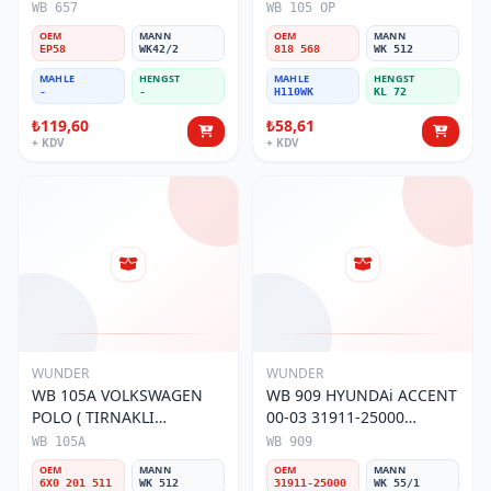
Yakıt/Benzin Filtresi
TIRNAKLI ) 818 568
WB 657
WB 105 OP
Yakıt/Benzin Filtresi
OEM
MANN
OEM
MANN
EP58
WK42/2
818 568
WK 512
MAHLE
HENGST
MAHLE
HENGST
-
-
H110WK
KL 72
₺119,60
₺58,61
+ KDV
+ KDV
WUNDER
WUNDER
WB 105A VOLKSWAGEN
WB 909 HYUNDAi ACCENT
POLO ( TIRNAKLI
00-03 31911-25000
ALIMUNYUM) 6X0 201 511
Yakıt/Benzin Filtresi
WB 105A
WB 909
Yakıt/Benzin Filtresi
OEM
MANN
OEM
MANN
6X0 201 511
WK 512
31911-25000
WK 55/1