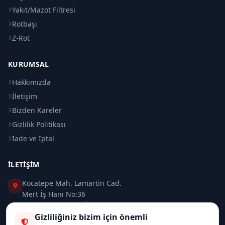
Yakıt/Mazot Filtresi
Rotbaşı
Z-Rot
KURUMSAL
Hakkımızda
İletişim
Bizden Kareler
Gizlilik Politikası
İade ve İptal
İLETIŞIM
Kocatepe Mah. Lamartin Cad.
Mert İş Hanı No:36
Taksim / Beyoğlu / İSTANBUL
Gizliliğiniz bizim için önemli
0 (212) 235 37 83