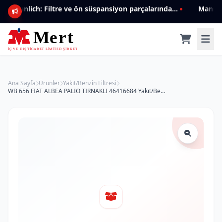
Mannlich: Filtre ve ön süspansiyon parçalarında genişleyen ürün yelpazesiyle kalite ve güven.
Ana Sayfa
Ürünler
Yakıt/Benzin Filtresi
WB 656 FİAT ALBEA PALİO TIRNAKLI 46416684 Yakıt/Benzin Filtresi