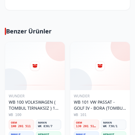
Benzer Ürünler
WUNDER
WUNDER
WB 100 VOLKSWAGEN (
WB 101 VW PASSAT -
TOMBUL TIRNAKSIZ ) 1H0
GOLF IV - BORA (TOMBUL
201 511 Yakıt/Benzin
TIRNAKLI) 1J0 201 511 A
WB 100
WB 101
Filtresi
Yakıt/Benzin Filtresi
OEM
MANN
OEM
MANN
1H0 201 511
WK 830/7
1J0 201 511 A
WK 730/1
MAHLE
HENGST
MAHLE
HENGST