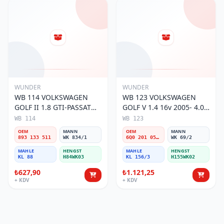
WUNDER
WUNDER
WB 114 VOLKSWAGEN
WB 123 VOLKSWAGEN
GOLF II 1.8 GTI-PASSAT
GOLF V 1.4 16v 2005- 4.0
88-97 1.8 893 133 511
BAR 6Q0 201 051 A/C
WB 114
WB 123
Yakıt/Benzin Filtresi
Yakıt/Benzin Filtresi
OEM
MANN
OEM
MANN
893 133 511
WK 834/1
6Q0 201 051 A/C
WK 69/2
MAHLE
HENGST
MAHLE
HENGST
KL 88
H84WK03
KL 156/3
H155WK02
₺627,90
₺1.121,25
+ KDV
+ KDV