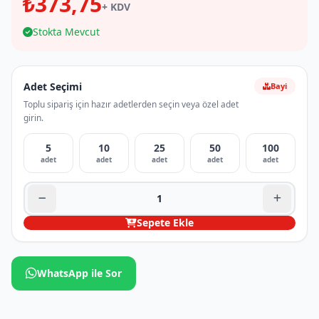
₺373,75
+ KDV
Stokta Mevcut
Adet Seçimi
Bayi
Toplu sipariş için hazır adetlerden seçin veya özel adet
girin.
5
10
25
50
100
adet
adet
adet
adet
adet
Sepete Ekle
WhatsApp ile Sor