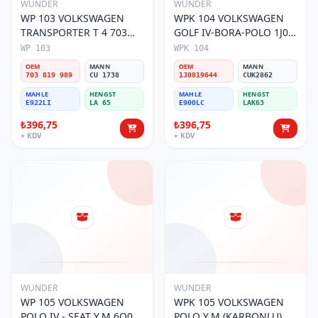
WUNDER
WUNDER
WP 103 VOLKSWAGEN
WPK 104 VOLKSWAGEN
TRANSPORTER T 4 703
GOLF IV-BORA-POLO 1J0
819 989 Polen Filtresi
819 644 Polen Filtresi
WP 103
WPK 104
OEM
MANN
OEM
MANN
703 819 989
CU 1738
1J0819644
CUK2862
MAHLE
HENGST
MAHLE
HENGST
E922LI
LA 65
E900LC
LAK63
₺396,75
₺396,75
+ KDV
+ KDV
WUNDER
WUNDER
WP 105 VOLKSWAGEN
WPK 105 VOLKSWAGEN
POLO IV - SEAT Y.M 6Q0
POLO Y.M (KARBONLU)