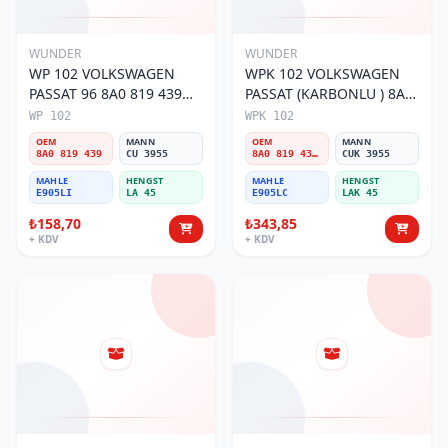
WUNDER
WUNDER
WP 102 VOLKSWAGEN
WPK 102 VOLKSWAGEN
PASSAT 96 8A0 819 439
PASSAT (KARBONLU ) 8A0
Polen Filtresi
819 439B Polen Filtresi
WP 102
WPK 102
OEM
MANN
OEM
MANN
8A0 819 439
CU 3955
8A0 819 439B
CUK 3955
MAHLE
HENGST
MAHLE
HENGST
E905LI
LA 45
E905LC
LAK 45
₺158,70
₺343,85
+ KDV
+ KDV