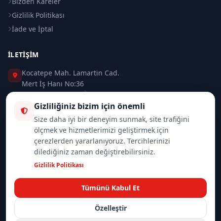
Bizden Kareler
Gizlilik Politikası
İade ve İptal
İLETIŞIM
Kocatepe Mah. Lamartin Cad.
Mert İş Hanı No:36
Taksim / Beyoğlu / İSTANBUL
Gizliliğiniz bizim için önemli
0 (212) 235 37 83
Size daha iyi bir deneyim sunmak, site trafiğini
ölçmek ve hizmetlerimizi geliştirmek için
0 (532) 418 08 46
çerezlerden yararlanıyoruz. Tercihlerinizi
dilediğiniz zaman değiştirebilirsiniz.
info@merttrade.com
Gizlilik Politikası
İletişim Sayfası
Tümünü Kabul Et
Özelleştir
© 2026
Mannlich | MertTrade.com
— Tüm hakları saklıdır.