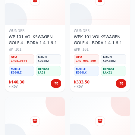
WUNDER
WUNDER
WP 101 VOLKSWAGEN
WPK 101 VOLKSWAGEN
GOLF 4 - BORA 1.4-1.6-1.8
GOLF 4 - BORA 1.4-1.6-1.8
POLO III 1H0 819 644
POLO III KARBONLU 1H0
WP 101
WPK 101
Polen Filtresi
091 800 Polen Filtresi
OEM
MANN
OEM
MANN
1H0819644
CU2882
1H0 091 800
CUK2882
MAHLE
HENGST
MAHLE
HENGST
E900LI
LA31
E900LC
LAK31
₺140,30
₺333,50
+ KDV
+ KDV