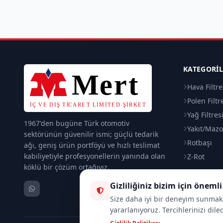
KATEGORI
Hava Filtre
Polen Filtr
Yağ Filtres
1967'den bugüne Türk otomotiv
Yakıt/Mazot
sektörünün güvenilir ismi; güçlü tedarik
Rotbaşı
ağı, geniş ürün portföyü ve hızlı teslimat
kabiliyetiyle profesyonellerin yanında olan
Z-Rot
köklü bir çözüm ortağıyız.
Gizliliğiniz bizim için önemli
Size daha iyi bir deneyim sunmak, 
yararlanıyoruz. Tercihlerinizi dile