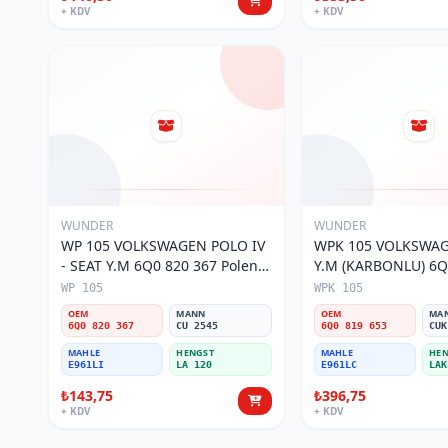
+ KDV
+ KDV
WUNDER
WUNDER
WP 105 VOLKSWAGEN POLO IV
WPK 105 VOLKSWA
- SEAT Y.M 6Q0 820 367 Polen
Y.M (KARBONLU) 6Q0 819 653
Filtresi
Polen Filtresi
WP 105
WPK 105
OEM
MANN
OEM
MA
6Q0 820 367
CU 2545
6Q0 819 653
CUK
MAHLE
HENGST
MAHLE
HEN
E961LI
LA 120
E961LC
LAK
₺143,75
₺396,75
+ KDV
+ KDV