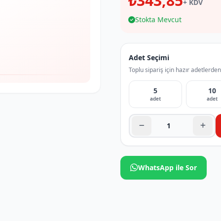
₺343,85
+ KDV
Stokta Mevcut
Adet Seçimi
Toplu sipariş için hazır adetlerden
5
10
adet
adet
WhatsApp ile Sor