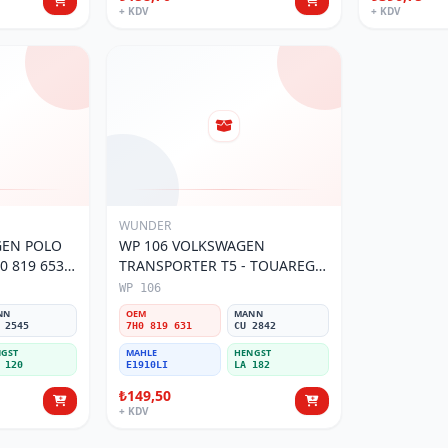
+ KDV
+ KDV
WUNDER
GEN POLO
WP 106 VOLKSWAGEN
TRANSPORTER T5 - TOUAREG
7H0 819 631 Polen Filtresi
WP 106
NN
OEM
MANN
 2545
7H0 819 631
CU 2842
GST
MAHLE
HENGST
 120
E1910LI
LA 182
₺149,50
+ KDV