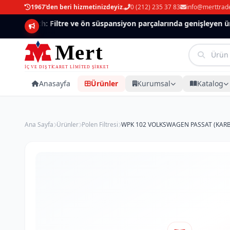
1967'den beri hizmetinizdeyiz.
0 (212) 235 37 83
info@merttrad
Mannlich: Filtre ve ön süspansiyon parçalarında genişleyen ürün
Anasayfa
Ürünler
Kurumsal
Katalog
Ana Sayfa
Ürünler
Polen Filtresi