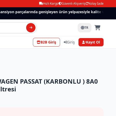
Hızlı Kargo
Güvenli Alışveriş
Kolay İade
siyon parçalarında genişleyen ürün yelpazesiyle kalite ve güven.
TR
B2B Giriş
Giriş
Kayıt Ol
AGEN PASSAT (KARBONLU ) 8A0
ltresi