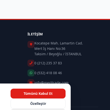
İLETIŞIM
Kocatepe Mah. Lamartin Cad.
Mert İş Hanı No:36
Taksim / Beyoğlu / İSTANBUL
0 (212) 235 37 83
0 (532) 418 08 46
info@merttrade.com
Tümünü Kabul Et
İletişim Sayfası
n
Özelleştir