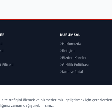
LER
KURUMSAL
si
Hakkımızda
esi
İletişim
i
Bizden Kareler
 Filtresi
Gizlilik Politikası
İade ve İptal
site trafiğini ölçmek ve hizmetlerimizi geliştirmek için çerezlerde
diğiniz zaman değiştirebilirsiniz.