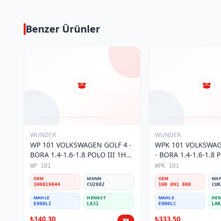
Benzer Ürünler
WUNDER
WUNDER
WP 101 VOLKSWAGEN GOLF 4 -
WPK 101 VOLKSWAG
BORA 1.4-1.6-1.8 POLO III 1H0
- BORA 1.4-1.6-1.8 P
819 644 Polen Filtresi
KARBONLU 1H0 091 
WP 101
WPK 101
Filtresi
OEM
MANN
OEM
MA
1H0819644
CU2882
1H0 091 800
CUK
MAHLE
HENGST
MAHLE
HEN
E900LI
LA31
E900LC
LAK
₺140,30
₺333,50