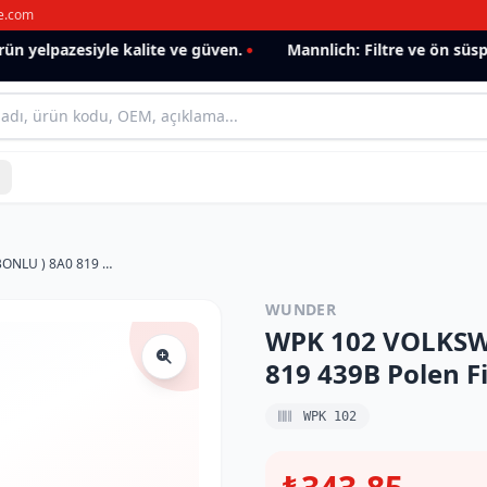
e.com
 yelpazesiyle kalite ve güven.
Mannlich: Filtre ve ön süspan
WPK 102 VOLKSWAGEN PASSAT (KARBONLU ) 8A0 819 439B Polen Filtresi
WUNDER
WPK 102 VOLKSW
819 439B Polen Fi
WPK 102