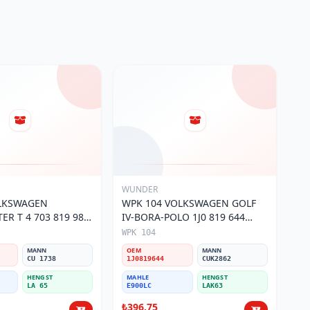
WUNDER
OLKSWAGEN
WPK 104 VOLKSWAGEN GOLF
R T 4 703 819 989
IV-BORA-POLO 1J0 819 644
si
Polen Filtresi
WPK 104
MANN
OEM
MANN
CU 1738
1J0819644
CUK2862
HENGST
MAHLE
HENGST
LA 65
E900LC
LAK63
₺396,75