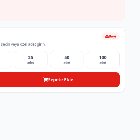
Bayi
 seçin veya özel adet girin.
25
50
100
adet
adet
adet
Sepete Ekle