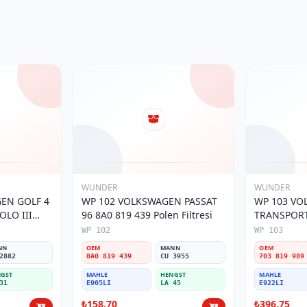
WUNDER
WUNDER
EN GOLF 4
WP 102 VOLKSWAGEN PASSAT
WP 103 V
OLO III
96 8A0 819 439 Polen Filtresi
TRANSPORTE
800 Polen
Polen Filtre
WP 102
WP 103
NN
OEM
MANN
OEM
2882
8A0 819 439
CU 3955
703 819 989
GST
MAHLE
HENGST
MAHLE
31
E905LI
LA 45
E922LI
₺158,70
₺396,75