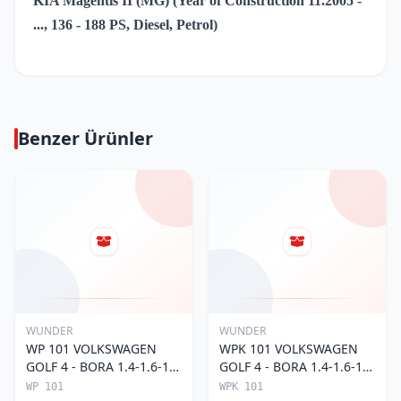
KIA Magentis II (MG) (Year of Construction 11.2005 -
..., 136 - 188 PS, Diesel, Petrol)
Benzer Ürünler
WUNDER
WUNDER
WP 101 VOLKSWAGEN
WPK 101 VOLKSWAGEN
GOLF 4 - BORA 1.4-1.6-1.8
GOLF 4 - BORA 1.4-1.6-1.8
POLO III 1H0 819 644
POLO III KARBONLU 1H0
WP 101
WPK 101