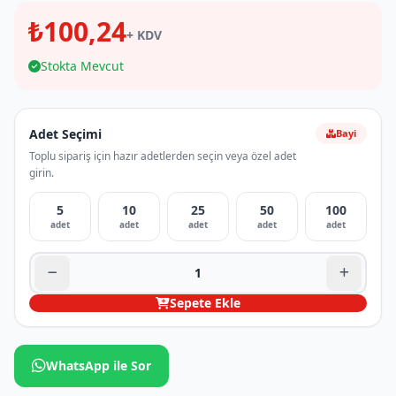
₺100,24
+ KDV
Stokta Mevcut
Adet Seçimi
Bayi
Toplu sipariş için hazır adetlerden seçin veya özel adet
girin.
5
10
25
50
100
adet
adet
adet
adet
adet
Sepete Ekle
WhatsApp ile Sor