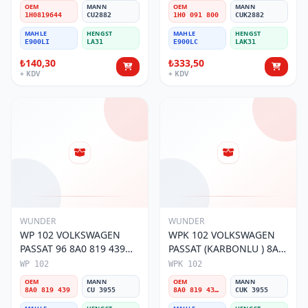
Polen Filtresi
091 800 Polen Filtresi
OEM
MANN
OEM
MANN
1H0819644
CU2882
1H0 091 800
CUK2882
MAHLE
HENGST
MAHLE
HENGST
E900LI
LA31
E900LC
LAK31
₺140,30
₺333,50
+ KDV
+ KDV
WUNDER
WUNDER
WP 102 VOLKSWAGEN
WPK 102 VOLKSWAGEN
PASSAT 96 8A0 819 439
PASSAT (KARBONLU ) 8A0
Polen Filtresi
819 439B Polen Filtresi
WP 102
WPK 102
OEM
MANN
OEM
MANN
8A0 819 439
CU 3955
8A0 819 439B
CUK 3955