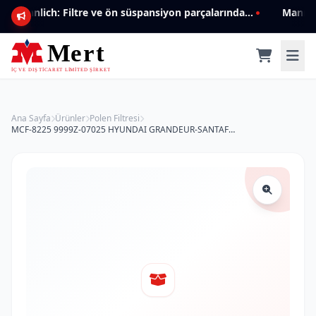
Mannlich: Filtre ve ön süspansiyon parçalarında genişleyen ürün yelpazesiyle kalite ve güven.
Ana Sayfa
Ürünler
Polen Filtresi
MCF-8225 9999Z-07025 HYUNDAI GRANDEUR-SANTAFE II-2.2-2.7- SONATA V /KIA MAGENTIS I-II POLEN FİLTRESİ