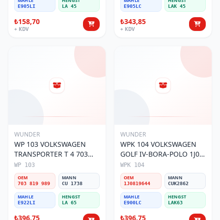
MAHLE
HENGST
MAHLE
HENGST
E905LI
LA 45
E905LC
LAK 45
₺158,70
₺343,85
+ KDV
+ KDV
WUNDER
WUNDER
WP 103 VOLKSWAGEN
WPK 104 VOLKSWAGEN
TRANSPORTER T 4 703
GOLF IV-BORA-POLO 1J0
819 989 Polen Filtresi
819 644 Polen Filtresi
WP 103
WPK 104
OEM
MANN
OEM
MANN
703 819 989
CU 1738
1J0819644
CUK2862
MAHLE
HENGST
MAHLE
HENGST
E922LI
LA 65
E900LC
LAK63
₺396,75
₺396,75