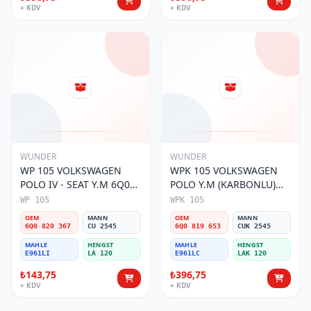
+ KDV
+ KDV
WUNDER
WUNDER
WP 105 VOLKSWAGEN
WPK 105 VOLKSWAGEN
POLO IV - SEAT Y.M 6Q0
POLO Y.M (KARBONLU)
820 367 Polen Filtresi
6Q0 819 653 Polen Filtresi
WP 105
WPK 105
OEM
MANN
OEM
MANN
6Q0 820 367
CU 2545
6Q0 819 653
CUK 2545
MAHLE
HENGST
MAHLE
HENGST
E961LI
LA 120
E961LC
LAK 120
₺143,75
₺396,75
+ KDV
+ KDV