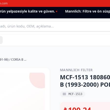
e.com
yelpazesiyle kalite ve güven.
Mannlich: Filtre ve ön süspan
MCF-1513 1808602 OPEL ASTRA F (1991-98) / CORSA B (1993-2000) POLEN FİLTRESİ
MANNLICH FILTER
MCF-1513 180860
B (1993-2000) PO
MCF-1513