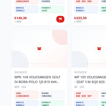
1H0819644
CU2882
1H0 091 800
CUK
MAHLE
HENGST
MAHLE
HEN
E900LI
LA31
E900LC
LAK
₺140,30
₺333,50
+ KDV
+ KDV
WUNDER
WUNDER
WPK 104 VOLKSWAGEN GOLF
WP 105 VOLKSWAGE
IV-BORA-POLO 1J0 819 644
- SEAT Y.M 6Q0 820 367 Polen
Polen Filtresi
Filtresi
WPK 104
WP 105
OEM
MANN
OEM
MA
1J0819644
CUK2862
6Q0 820 367
CU 
MAHLE
HENGST
MAHLE
HEN
E900LC
LAK63
E961LI
LA 