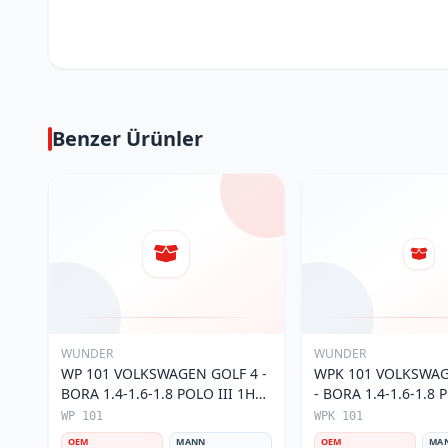
Benzer Ürünler
WUNDER
WUNDER
WP 101 VOLKSWAGEN GOLF 4 -
WPK 101 VOLKSWAG
BORA 1.4-1.6-1.8 POLO III 1H0
- BORA 1.4-1.6-1.8 P
819 644 Polen Filtresi
KARBONLU 1H0 091 
WP 101
WPK 101
Filtresi
OEM
MANN
OEM
MA