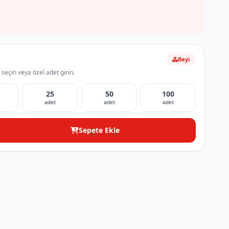
Bayi
 seçin veya özel adet girin.
25
50
100
adet
adet
adet
Sepete Ekle