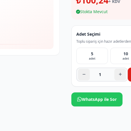
₺100,24
+ KDV
Stokta Mevcut
Adet Seçimi
Toplu sipariş için hazır adetlerden
5
10
adet
adet
WhatsApp ile Sor