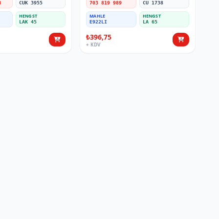
B
CUK 3955
703 819 989
CU 1738
HENGST
MAHLE
HENGST
LAK 45
E922LI
LA 65
₺396,75
+ KDV