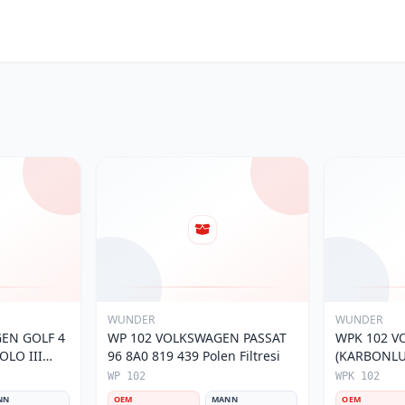
WUNDER
WUNDER
EN GOLF 4
WP 102 VOLKSWAGEN PASSAT
WPK 102 V
OLO III
96 8A0 819 439 Polen Filtresi
(KARBONLU 
800 Polen
Polen Filtre
WP 102
WPK 102
NN
OEM
MANN
OEM