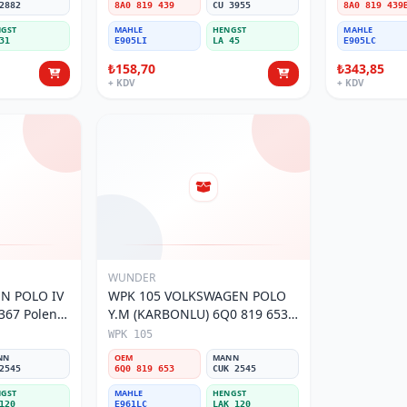
2882
8A0 819 439
CU 3955
8A0 819 439
GST
MAHLE
HENGST
MAHLE
31
E905LI
LA 45
E905LC
₺158,70
₺343,85
+ KDV
+ KDV
WUNDER
N POLO IV
WPK 105 VOLKSWAGEN POLO
Y.M (KARBONLU) 6Q0 819 653
Polen Filtresi
WPK 105
NN
OEM
MANN
2545
6Q0 819 653
CUK 2545
GST
MAHLE
HENGST
120
E961LC
LAK 120