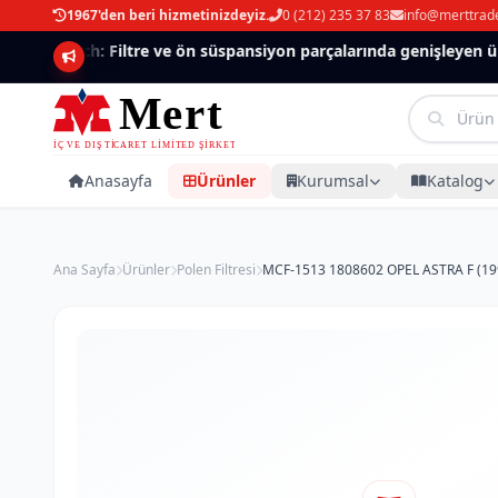
1967'den beri hizmetinizdeyiz.
0 (212) 235 37 83
info@merttrad
Mannlich: Filtre ve ön süspansiyon parçalarında genişleyen ürün 
Anasayfa
Ürünler
Kurumsal
Katalog
Ana Sayfa
Ürünler
Polen Filtresi