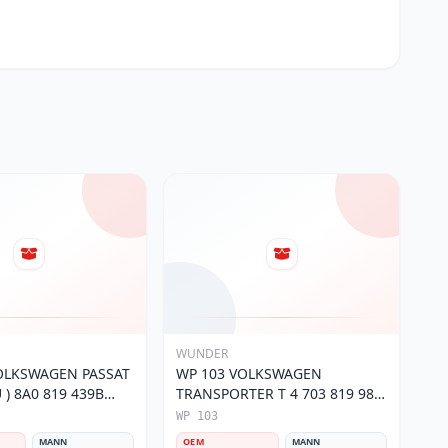
WUNDER
OLKSWAGEN PASSAT
WP 103 VOLKSWAGEN
) 8A0 819 439B
TRANSPORTER T 4 703 819 989
si
Polen Filtresi
WP 103
MANN
OEM
MANN