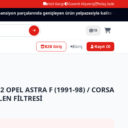
Hızlı Kargo
Güvenli Alışveriş
Kolay İade
siyon parçalarında genişleyen ürün yelpazesiyle kalite ve güven.
TR
B2B Giriş
Giriş
Kayıt Ol
2 OPEL ASTRA F (1991-98) / CORSA
LEN FİLTRESİ