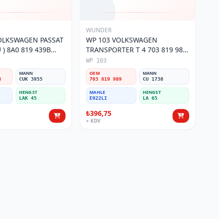
WUNDER
OLKSWAGEN PASSAT
WP 103 VOLKSWAGEN
) 8A0 819 439B
TRANSPORTER T 4 703 819 989
si
Polen Filtresi
WP 103
MANN
OEM
MANN
B
CUK 3955
703 819 989
CU 1738
HENGST
MAHLE
HENGST
LAK 45
E922LI
LA 65
₺396,75
+ KDV