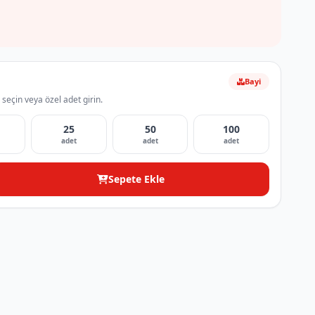
Bayi
 seçin veya özel adet girin.
25
50
100
adet
adet
adet
Sepete Ekle