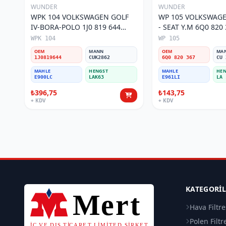
WUNDER
WUNDER
WPK 104 VOLKSWAGEN GOLF
WP 105 VOLKSWAGE
IV-BORA-POLO 1J0 819 644
- SEAT Y.M 6Q0 820 367 Polen
Polen Filtresi
Filtresi
WPK 104
WP 105
OEM
MANN
OEM
MA
1J0819644
CUK2862
6Q0 820 367
CU 
MAHLE
HENGST
MAHLE
HEN
E900LC
LAK63
E961LI
LA 
₺396,75
₺143,75
+ KDV
+ KDV
KATEGORI
Hava Filtre
Polen Filtr