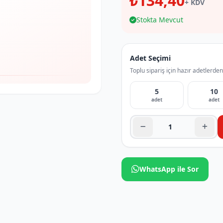
₺134,40
+ KDV
Stokta Mevcut
Adet Seçimi
Toplu sipariş için hazır adetlerden
5
10
adet
adet
WhatsApp ile Sor