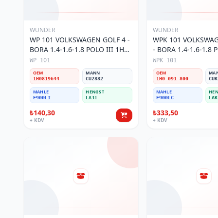
WUNDER
WUNDER
WP 101 VOLKSWAGEN GOLF 4 -
WPK 101 VOLKSWAG
BORA 1.4-1.6-1.8 POLO III 1H0
- BORA 1.4-1.6-1.8 P
819 644 Polen Filtresi
KARBONLU 1H0 091 
WP 101
WPK 101
Filtresi
OEM
MANN
OEM
MA
1H0819644
CU2882
1H0 091 800
CUK
MAHLE
HENGST
MAHLE
HEN
E900LI
LA31
E900LC
LAK
₺140,30
₺333,50
+ KDV
+ KDV