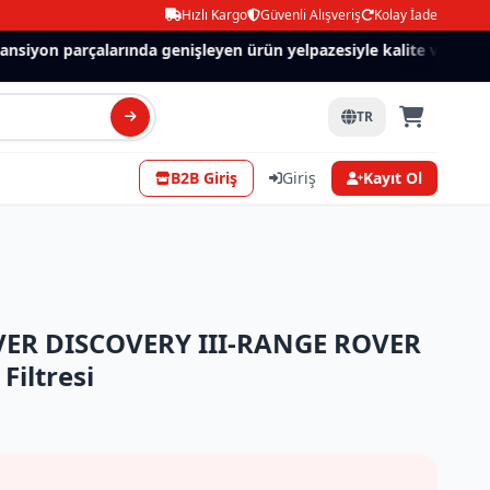
Hızlı Kargo
Güvenli Alışveriş
Kolay İade
siyon parçalarında genişleyen ürün yelpazesiyle kalite ve güven.
TR
B2B Giriş
Giriş
Kayıt Ol
ER DISCOVERY III-RANGE ROVER
Filtresi