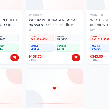
WUNDER
WUNDER
EN GOLF 4
WP 102 VOLKSWAGEN PASSAT
WPK 102 V
OLO III
96 8A0 819 439 Polen Filtresi
(KARBONLU 
800 Polen
Polen Filtre
WP 102
WPK 102
NN
OEM
MANN
OEM
2882
8A0 819 439
CU 3955
8A0 819 439
GST
MAHLE
HENGST
MAHLE
31
E905LI
LA 45
E905LC
₺158,70
₺343,85
+ KDV
+ KDV