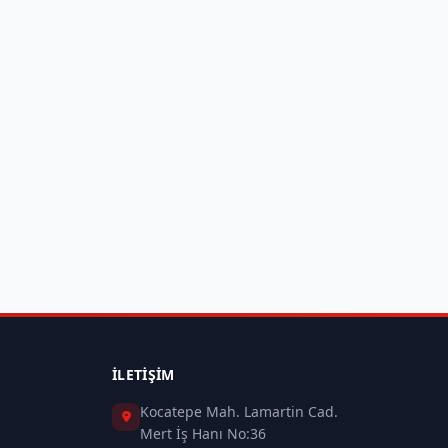
İLETIŞIM
Kocatepe Mah. Lamartin Cad.
Mert İş Hanı No:36