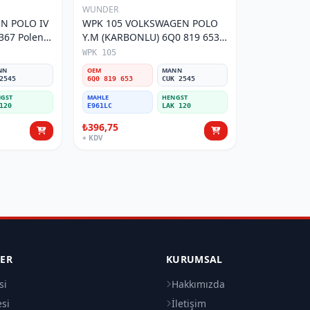
WUNDER
N POLO IV
WPK 105 VOLKSWAGEN POLO
Y.M (KARBONLU) 6Q0 819 653
Polen Filtresi
WPK 105
NN
OEM
MANN
2545
6Q0 819 653
CUK 2545
GST
MAHLE
HENGST
120
E961LC
LAK 120
₺396,75
+ KDV
LER
KURUMSAL
si
Hakkımızda
esi
İletişim