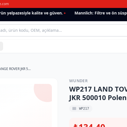
e.com
 yelpazesiyle kalite ve güven.
Mannlich: Filtre ve ön süspan
WP217 LAND TOVER DISCOVERY III-RANGE ROVER JKR 500010 Polen Filtresi
WUNDER
WP217 LAND TOV
JKR 500010 Polen 
WP217