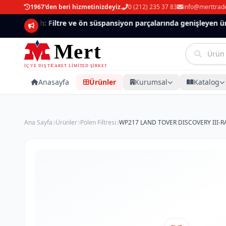
1967'den beri hizmetinizdeyiz.
0 (212) 235 37 83
info@merttrad
Mannlich: Filtre ve ön süspansiyon parçalarında genişleyen ürün
Anasayfa
Ürünler
Kurumsal
Katalog
Ana Sayfa
Ürünler
Polen Filtresi