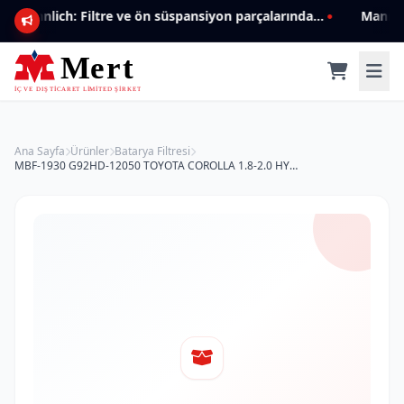
Mannlich: Filtre ve ön süspansiyon parçalarında genişleyen ürün yelpazesiyle kalite ve güven.
Ana Sayfa
Ürünler
Batarya Filtresi
MBF-1930 G92HD-12050 TOYOTA COROLLA 1.8-2.0 HYBRID-UX (BATTERY FILTER) AKÜ SOĞUTUCU TOZ FİLTRESİ