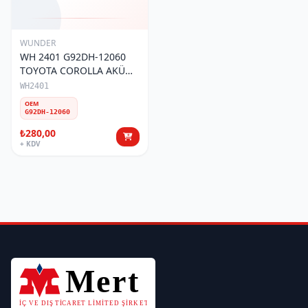
WUNDER
WH 2401 G92DH-12060
TOYOTA COROLLA AKÜ
TOZ FİLTRESİ
WH2401
OEM
G92DH-12060
₺280,00
+ KDV