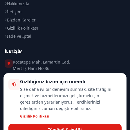
Hakkımızda
İletişim
Bizden Kareler
Gizlilik Politikası
İade ve İptal
İLETIŞIM
Kocatepe Mah. Lamartin Cad.
Mert İş Hanı No:36
Taksim / Beyoğlu / İSTANBUL
Gizliliğiniz bizim için önemli
0 (212) 235 37 83
Size daha iyi bir deneyim sunmak, site trafiğini
ölçmek ve hizmetlerimizi geliştirmek için
0 (532) 418 08 46
çerezlerden yararlanıyoruz. Tercihlerinizi
dilediğiniz zaman değiştirebilirsiniz.
info@merttrade.com
Gizlilik Politikası
İletişim Sayfası
Tümünü Kabul Et