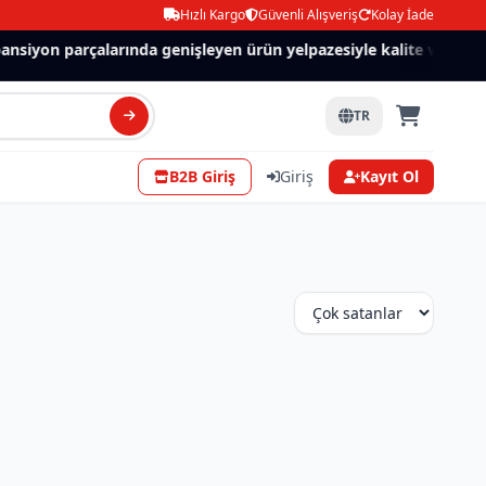
Hızlı Kargo
Güvenli Alışveriş
Kolay İade
ansiyon parçalarında genişleyen ürün yelpazesiyle kalite ve güven
TR
B2B Giriş
Giriş
Kayıt Ol