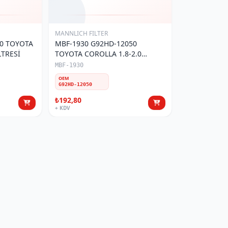
MANNLICH FILTER
0 TOYOTA
MBF-1930 G92HD-12050
LTRESİ
TOYOTA COROLLA 1.8-2.0
HYBRID-UX (BATTERY FILTER)
MBF-1930
AKÜ SOĞUTUCU TOZ FİLTRESİ
OEM
G92HD-12050
₺192,80
+ KDV