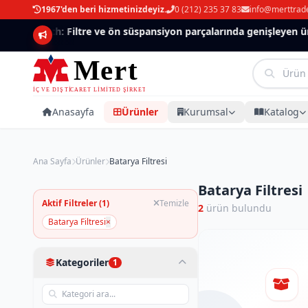
1967'den beri hizmetinizdeyiz.
0 (212) 235 37 83
info@merttrad
Mannlich: Filtre ve ön süspansiyon parçalarında genişleyen ürü
Anasayfa
Ürünler
Kurumsal
Katalog
Ana Sayfa
Ürünler
Batarya Filtresi
Batarya Filtresi
Aktif Filtreler (1)
Temizle
2
ürün bulundu
Batarya Filtresi
×
Kategoriler
1