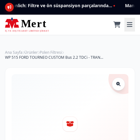
Mannlich: Filtre ve ön süspansiyon parçalarında genişleyen ürün yelpazesiyle kalite ve güven.
Ana Sayfa
Ürünler
Polen Filtresi
WP 515 FORD TOURNEO CUSTOM Bus 2.2 TDCi - TRANSIT CUSTOM Kombi 2.2 TDCi - Box 2.2 TDCi (2012/12 - /) BK2118D543AA Polen Filtresi