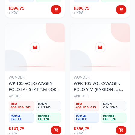
₺396,75
₺396,75
+ KDV
+ KDV
WUNDER
WUNDER
WP 105 VOLKSWAGEN
WPK 105 VOLKSWAGEN
POLO IV - SEAT Y.M 6Q0
POLO Y.M (KARBONLU)
820 367 Polen Filtresi
6Q0 819 653 Polen Filtresi
WP 105
WPK 105
OEM
MANN
OEM
MANN
6Q0 820 367
CU 2545
6Q0 819 653
CUK 2545
MAHLE
HENGST
MAHLE
HENGST
E961LI
LA 120
E961LC
LAK 120
₺143,75
₺396,75
+ KDV
+ KDV