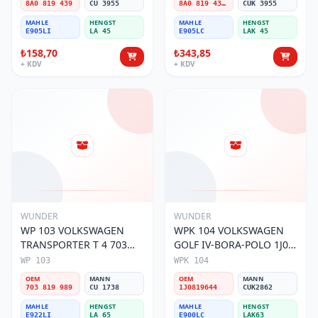
8A0 819 439
CU 3955
8A0 819 439B
CUK 3955
MAHLE
HENGST
MAHLE
HENGST
E905LI
LA 45
E905LC
LAK 45
₺158,70
₺343,85
+ KDV
+ KDV
WUNDER
WUNDER
WP 103 VOLKSWAGEN
WPK 104 VOLKSWAGEN
TRANSPORTER T 4 703
GOLF IV-BORA-POLO 1J0
819 989 Polen Filtresi
819 644 Polen Filtresi
WP 103
WPK 104
OEM
MANN
OEM
MANN
703 819 989
CU 1738
1J0819644
CUK2862
MAHLE
HENGST
MAHLE
HENGST
E922LI
LA 65
E900LC
LAK63