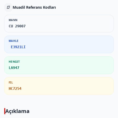
Muadil Referans Kodları
MANN
CU 29007
MAHLE
E3921LI
HENGST
LA947
FIL
HC7254
Açıklama