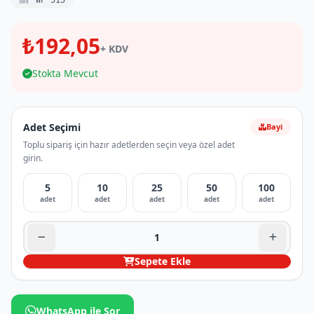
WP 515
₺192,05
+ KDV
Stokta Mevcut
Adet Seçimi
Bayi
Toplu sipariş için hazır adetlerden seçin veya özel adet
girin.
5
10
25
50
100
adet
adet
adet
adet
adet
Sepete Ekle
WhatsApp ile Sor