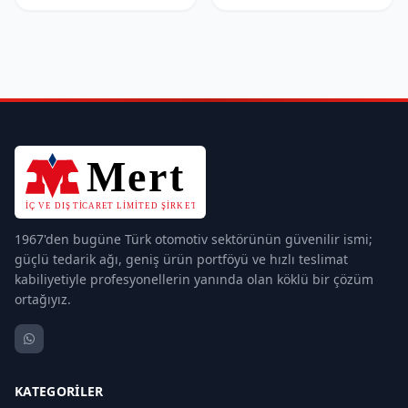
1967'den bugüne Türk otomotiv sektörünün güvenilir ismi;
güçlü tedarik ağı, geniş ürün portföyü ve hızlı teslimat
kabiliyetiyle profesyonellerin yanında olan köklü bir çözüm
ortağıyız.
KATEGORILER