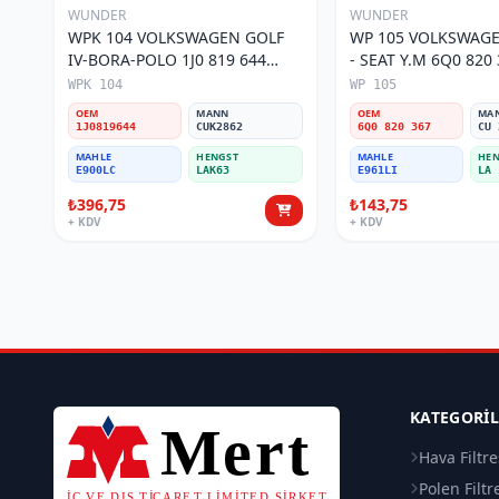
WUNDER
WUNDER
WPK 104 VOLKSWAGEN GOLF
WP 105 VOLKSWAGE
IV-BORA-POLO 1J0 819 644
- SEAT Y.M 6Q0 820 367 Polen
Polen Filtresi
Filtresi
WPK 104
WP 105
OEM
MANN
OEM
MA
1J0819644
CUK2862
6Q0 820 367
CU 
MAHLE
HENGST
MAHLE
HEN
E900LC
LAK63
E961LI
LA 
₺396,75
₺143,75
+ KDV
+ KDV
KATEGORI
Hava Filtre
Polen Filtr