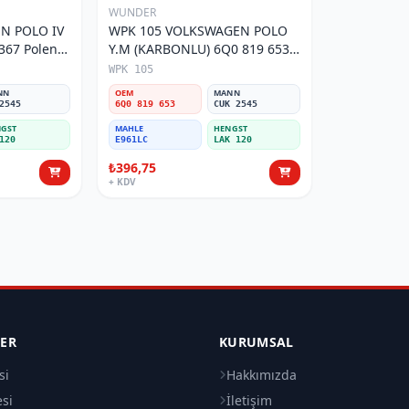
WUNDER
N POLO IV
WPK 105 VOLKSWAGEN POLO
Y.M (KARBONLU) 6Q0 819 653
Polen Filtresi
WPK 105
NN
OEM
MANN
2545
6Q0 819 653
CUK 2545
GST
MAHLE
HENGST
120
E961LC
LAK 120
₺396,75
+ KDV
LER
KURUMSAL
si
Hakkımızda
esi
İletişim