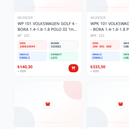
WUNDER
WUNDER
WP 101 VOLKSWAGEN GOLF 4 -
WPK 101 VOLKSWAG
BORA 1.4-1.6-1.8 POLO III 1H0
- BORA 1.4-1.6-1.8 P
819 644 Polen Filtresi
KARBONLU 1H0 091 
WP 101
WPK 101
Filtresi
OEM
MANN
OEM
MA
1H0819644
CU2882
1H0 091 800
CUK
MAHLE
HENGST
MAHLE
HEN
E900LI
LA31
E900LC
LAK
₺140,30
₺333,50
+ KDV
+ KDV