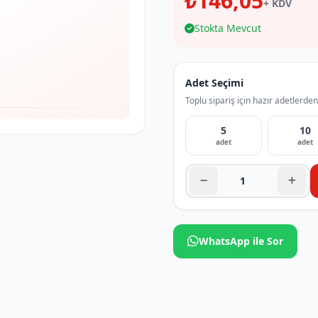
₺146,05
+ KDV
Stokta Mevcut
Adet Seçimi
Toplu sipariş için hazır adetlerden
5
10
adet
adet
WhatsApp ile Sor