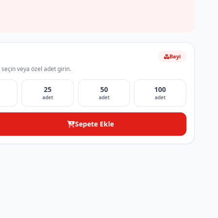
Bayi
 seçin veya özel adet girin.
25
50
100
adet
adet
adet
Sepete Ekle