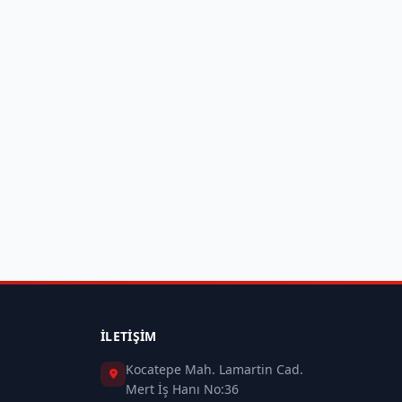
İLETIŞIM
Kocatepe Mah. Lamartin Cad.
Mert İş Hanı No:36