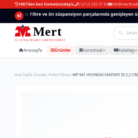
1967'den beri hizmetinizdeyiz.
0 (212) 235 37 83
info@merttrad
Mannlich: Filtre ve ön süspansiyon parçalarında genişleyen ürün
Anasayfa
Ürünler
Kurumsal
Katalog
Ana Sayfa
Ürünler
Polen Filtresi