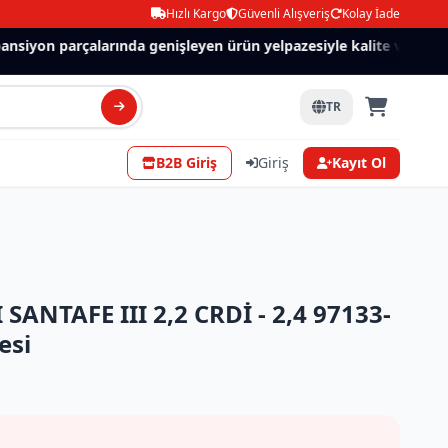
Hızlı Kargo
Güvenli Alışveriş
Kolay İade
siyon parçalarında genişleyen ürün yelpazesiyle kalite ve güven.
TR
B2B Giriş
Giriş
Kayıt Ol
ANTAFE III 2,2 CRDİ - 2,4 97133-
esi