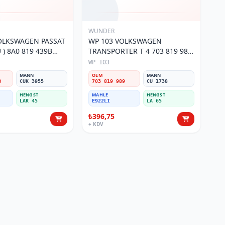
WUNDER
OLKSWAGEN PASSAT
WP 103 VOLKSWAGEN
) 8A0 819 439B
TRANSPORTER T 4 703 819 989
si
Polen Filtresi
WP 103
MANN
OEM
MANN
B
CUK 3955
703 819 989
CU 1738
HENGST
MAHLE
HENGST
LAK 45
E922LI
LA 65
₺396,75
+ KDV