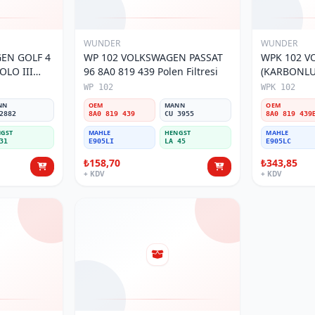
WUNDER
WUNDER
EN GOLF 4
WP 102 VOLKSWAGEN PASSAT
WPK 102 V
OLO III
96 8A0 819 439 Polen Filtresi
(KARBONLU 
800 Polen
Polen Filtre
WP 102
WPK 102
NN
OEM
MANN
OEM
2882
8A0 819 439
CU 3955
8A0 819 439
GST
MAHLE
HENGST
MAHLE
31
E905LI
LA 45
E905LC
₺158,70
₺343,85
+ KDV
+ KDV