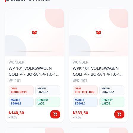
WUNDER
WUNDER
WP 101 VOLKSWAGEN
WPK 101 VOLKSWAGEN
GOLF 4 - BORA 1.4-1.6-1.8
GOLF 4 - BORA 1.4-1.6-1.8
POLO III 1H0 819 644
POLO III KARBONLU 1H0
WP 101
WPK 101
Polen Filtresi
091 800 Polen Filtresi
OEM
MANN
OEM
MANN
1H0819644
CU2882
1H0 091 800
CUK2882
MAHLE
HENGST
MAHLE
HENGST
E900LI
LA31
E900LC
LAK31
₺140,30
₺333,50
+ KDV
+ KDV