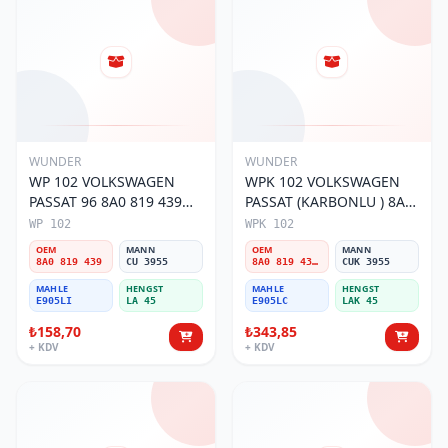
WUNDER
WUNDER
WP 102 VOLKSWAGEN
WPK 102 VOLKSWAGEN
PASSAT 96 8A0 819 439
PASSAT (KARBONLU ) 8A0
Polen Filtresi
819 439B Polen Filtresi
WP 102
WPK 102
OEM
MANN
OEM
MANN
8A0 819 439
CU 3955
8A0 819 439B
CUK 3955
MAHLE
HENGST
MAHLE
HENGST
E905LI
LA 45
E905LC
LAK 45
₺158,70
₺343,85
+ KDV
+ KDV