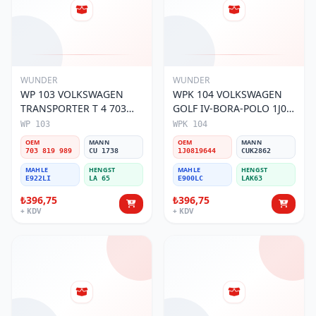
WUNDER
WUNDER
WP 103 VOLKSWAGEN
WPK 104 VOLKSWAGEN
TRANSPORTER T 4 703
GOLF IV-BORA-POLO 1J0
819 989 Polen Filtresi
819 644 Polen Filtresi
WP 103
WPK 104
OEM
MANN
OEM
MANN
703 819 989
CU 1738
1J0819644
CUK2862
MAHLE
HENGST
MAHLE
HENGST
E922LI
LA 65
E900LC
LAK63
₺396,75
₺396,75
+ KDV
+ KDV