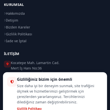
KURUMSAL
Hakkımızda
İletişim
Bizden Kareler
Gizlilik Politikası
İade ve İptal
İLETIŞIM
Kocatepe Mah. Lamartin Cad.
Mert İş Hanı No:36
Taksim / Beyoğlu / İSTANBUL
Gizliliğiniz bizim için önemli
0 (212) 235 37 83
Size daha iyi bir deneyim sunmak, site trafiğini
ölçmek ve hizmetlerimizi geliştirmek için
0 (532) 418 08 46
çerezlerden yararlanıyoruz. Tercihlerinizi
dilediğiniz zaman değiştirebilirsiniz.
info@merttrade.com
Gizlilik Politikası