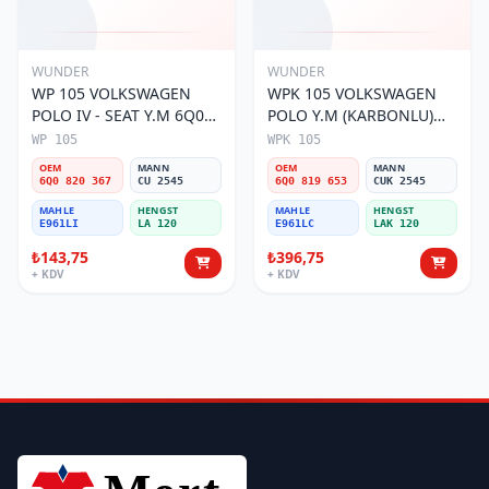
WUNDER
WUNDER
WP 105 VOLKSWAGEN
WPK 105 VOLKSWAGEN
POLO IV - SEAT Y.M 6Q0
POLO Y.M (KARBONLU)
820 367 Polen Filtresi
6Q0 819 653 Polen Filtresi
WP 105
WPK 105
OEM
MANN
OEM
MANN
6Q0 820 367
CU 2545
6Q0 819 653
CUK 2545
MAHLE
HENGST
MAHLE
HENGST
E961LI
LA 120
E961LC
LAK 120
₺143,75
₺396,75
+ KDV
+ KDV