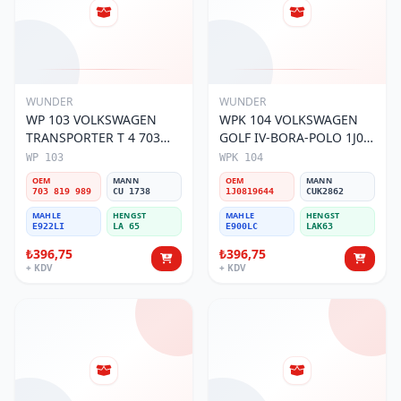
WUNDER
WUNDER
WP 103 VOLKSWAGEN
WPK 104 VOLKSWAGEN
TRANSPORTER T 4 703
GOLF IV-BORA-POLO 1J0
819 989 Polen Filtresi
819 644 Polen Filtresi
WP 103
WPK 104
OEM
MANN
OEM
MANN
703 819 989
CU 1738
1J0819644
CUK2862
MAHLE
HENGST
MAHLE
HENGST
E922LI
LA 65
E900LC
LAK63
₺396,75
₺396,75
+ KDV
+ KDV