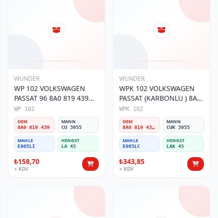
WUNDER
WUNDER
WP 102 VOLKSWAGEN
WPK 102 VOLKSWAGEN
PASSAT 96 8A0 819 439
PASSAT (KARBONLU ) 8A0
Polen Filtresi
819 439B Polen Filtresi
WP 102
WPK 102
OEM
MANN
OEM
MANN
8A0 819 439
CU 3955
8A0 819 439B
CUK 3955
MAHLE
HENGST
MAHLE
HENGST
E905LI
LA 45
E905LC
LAK 45
₺158,70
₺343,85
+ KDV
+ KDV