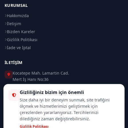
KURUMSAL
Hakkımızda
İletişim
Bizden Kareler
Gizlilik Politikası
İade ve İptal
İLETIŞIM
Kocatepe Mah. Lamartin Cad.
Mert İş Hanı No:36
Taksim / Beyoğlu / İSTANBUL
Gizliliğiniz bizim için önemli
0 (212) 235 37 83
Size daha iyi bir deneyim sunmak, site trafiğini
ölçmek ve hizmetlerimizi geliştirmek için
0 (532) 418 08 46
çerezlerden yararlanıyoruz. Tercihlerinizi
dilediğiniz zaman değiştirebilirsiniz.
info@merttrade.com
Gizlilik Politikası