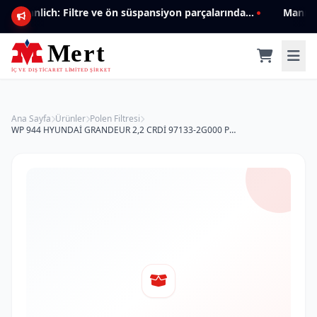
Mannlich: Filtre ve ön süspansiyon parçalarında genişleyen ürün yelpazesiyle kalite ve güven.
Ana Sayfa
Ürünler
Polen Filtresi
WP 944 HYUNDAİ GRANDEUR 2,2 CRDİ 97133-2G000 Polen Filtresi