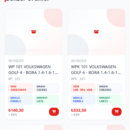
WUNDER
WUNDER
WP 101 VOLKSWAGEN
WPK 101 VOLKSWAGEN
GOLF 4 - BORA 1.4-1.6-1.8
GOLF 4 - BORA 1.4-1.6-1.8
POLO III 1H0 819 644
POLO III KARBONLU 1H0
WP 101
WPK 101
Polen Filtresi
091 800 Polen Filtresi
OEM
MANN
OEM
MANN
1H0819644
CU2882
1H0 091 800
CUK2882
MAHLE
HENGST
MAHLE
HENGST
E900LI
LA31
E900LC
LAK31
₺140,30
₺333,50
+ KDV
+ KDV