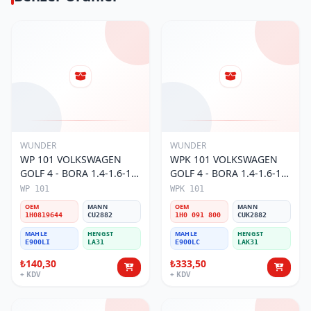
WUNDER
WUNDER
WP 101 VOLKSWAGEN
WPK 101 VOLKSWAGEN
GOLF 4 - BORA 1.4-1.6-1.8
GOLF 4 - BORA 1.4-1.6-1.8
POLO III 1H0 819 644
POLO III KARBONLU 1H0
WP 101
WPK 101
Polen Filtresi
091 800 Polen Filtresi
OEM
MANN
OEM
MANN
1H0819644
CU2882
1H0 091 800
CUK2882
MAHLE
HENGST
MAHLE
HENGST
E900LI
LA31
E900LC
LAK31
₺140,30
₺333,50
+ KDV
+ KDV