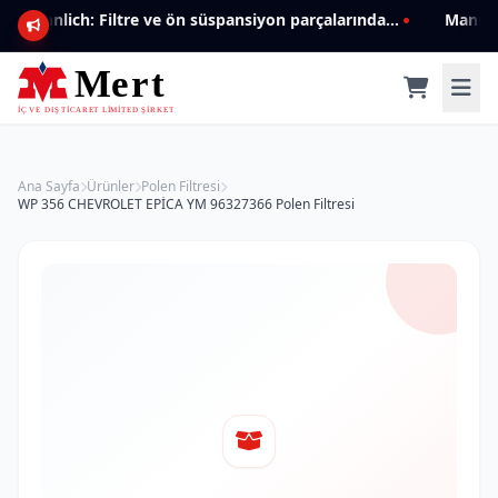
Mannlich: Filtre ve ön süspansiyon parçalarında genişleyen ürün yelpazesiyle kalite ve güven.
Ana Sayfa
Ürünler
Polen Filtresi
WP 356 CHEVROLET EPİCA YM 96327366 Polen Filtresi