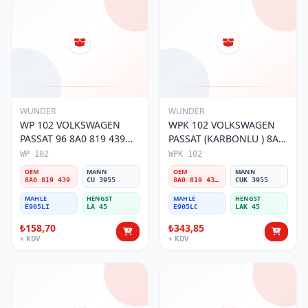
WUNDER
WUNDER
WP 102 VOLKSWAGEN
WPK 102 VOLKSWAGEN
PASSAT 96 8A0 819 439
PASSAT (KARBONLU ) 8A0
Polen Filtresi
819 439B Polen Filtresi
WP 102
WPK 102
OEM
MANN
OEM
MANN
8A0 819 439
CU 3955
8A0 819 439B
CUK 3955
MAHLE
HENGST
MAHLE
HENGST
E905LI
LA 45
E905LC
LAK 45
₺158,70
₺343,85
+ KDV
+ KDV