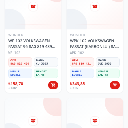
WUNDER
WUNDER
WP 102 VOLKSWAGEN
WPK 102 VOLKSWAGEN
PASSAT 96 8A0 819 439
PASSAT (KARBONLU ) 8A0
Polen Filtresi
819 439B Polen Filtresi
WP 102
WPK 102
OEM
MANN
OEM
MANN
8A0 819 439
CU 3955
8A0 819 439B
CUK 3955
MAHLE
HENGST
MAHLE
HENGST
E905LI
LA 45
E905LC
LAK 45
₺158,70
₺343,85
+ KDV
+ KDV