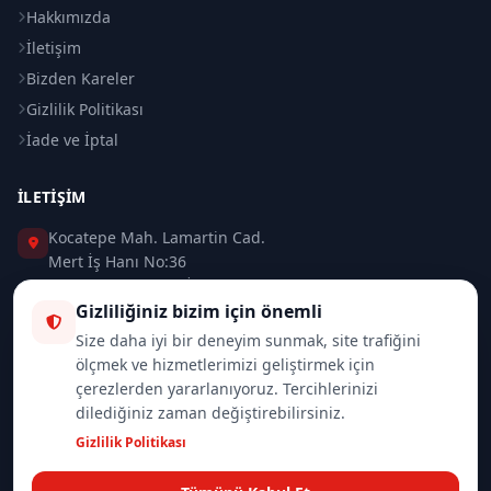
Hakkımızda
İletişim
Bizden Kareler
Gizlilik Politikası
İade ve İptal
İLETIŞIM
Kocatepe Mah. Lamartin Cad.
Mert İş Hanı No:36
Taksim / Beyoğlu / İSTANBUL
Gizliliğiniz bizim için önemli
0 (212) 235 37 83
Size daha iyi bir deneyim sunmak, site trafiğini
ölçmek ve hizmetlerimizi geliştirmek için
0 (532) 418 08 46
çerezlerden yararlanıyoruz. Tercihlerinizi
dilediğiniz zaman değiştirebilirsiniz.
info@merttrade.com
Gizlilik Politikası
İletişim Sayfası