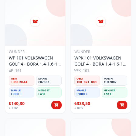
WUNDER
WUNDER
WP 101 VOLKSWAGEN
WPK 101 VOLKSWAGEN
GOLF 4 - BORA 1.4-1.6-1.8
GOLF 4 - BORA 1.4-1.6-1.8
POLO III 1H0 819 644
POLO III KARBONLU 1H0
WP 101
WPK 101
Polen Filtresi
091 800 Polen Filtresi
OEM
MANN
OEM
MANN
1H0819644
CU2882
1H0 091 800
CUK2882
MAHLE
HENGST
MAHLE
HENGST
E900LI
LA31
E900LC
LAK31
₺140,30
₺333,50
+ KDV
+ KDV