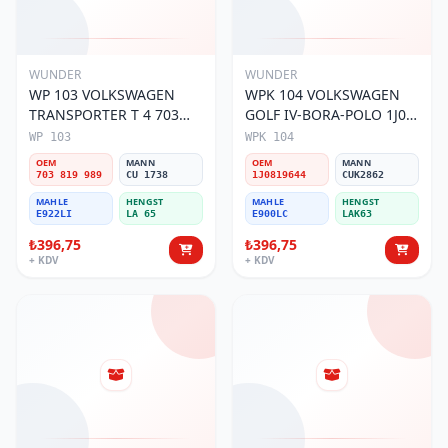
WUNDER
WUNDER
WP 103 VOLKSWAGEN
WPK 104 VOLKSWAGEN
TRANSPORTER T 4 703
GOLF IV-BORA-POLO 1J0
819 989 Polen Filtresi
819 644 Polen Filtresi
WP 103
WPK 104
OEM
MANN
OEM
MANN
703 819 989
CU 1738
1J0819644
CUK2862
MAHLE
HENGST
MAHLE
HENGST
E922LI
LA 65
E900LC
LAK63
₺396,75
₺396,75
+ KDV
+ KDV