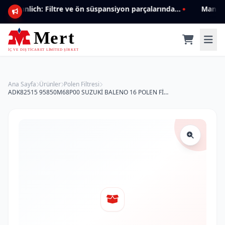
Mannlich: Filtre ve ön süspansiyon parçalarında genişleyen ürün yelpazesiyle kalite ve güven.
Ana Sayfa
Ürünler
Polen Filtresi
ADK82515 95850M68P00 SUZUKİ BALENO 16 POLEN FİLTRESİ