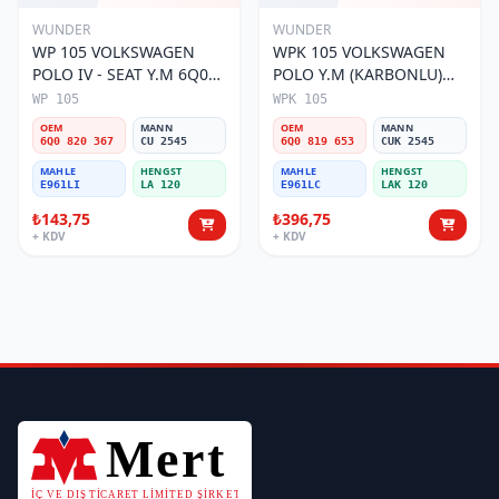
WUNDER
WUNDER
WP 105 VOLKSWAGEN
WPK 105 VOLKSWAGEN
POLO IV - SEAT Y.M 6Q0
POLO Y.M (KARBONLU)
820 367 Polen Filtresi
6Q0 819 653 Polen Filtresi
WP 105
WPK 105
OEM
MANN
OEM
MANN
6Q0 820 367
CU 2545
6Q0 819 653
CUK 2545
MAHLE
HENGST
MAHLE
HENGST
E961LI
LA 120
E961LC
LAK 120
₺143,75
₺396,75
+ KDV
+ KDV