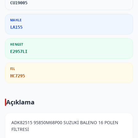
CU19005
MAHLE
LA155
HENGST
E2957LI
FIL
HC7295
Açıklama
ADK82515 95850M68P00 SUZUKİ BALENO 16 POLEN
FİLTRESİ