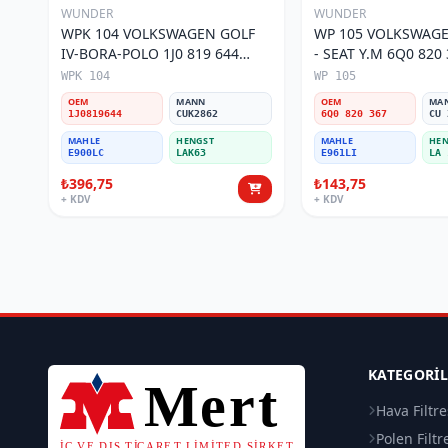
WUNDER
WUNDER
WPK 104 VOLKSWAGEN GOLF
WP 105 VOLKSWAGE
IV-BORA-POLO 1J0 819 644
- SEAT Y.M 6Q0 820 367 Polen
Polen Filtresi
Filtresi
WPK 104
WP 105
OEM
MANN
OEM
MA
1J0819644
CUK2862
6Q0 820 367
CU 
MAHLE
HENGST
MAHLE
HEN
E900LC
LAK63
E961LI
LA 
₺396,75
₺143,75
+ KDV
+ KDV
KATEGORI
Hava Filtre
Polen Filtr