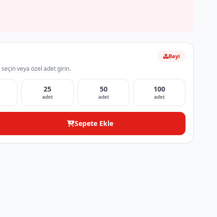
Bayi
 seçin veya özel adet girin.
25
50
100
adet
adet
adet
Sepete Ekle