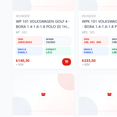
WUNDER
WUNDER
WP 101 VOLKSWAGEN GOLF 4 -
WPK 101 VOLKSWAG
BORA 1.4-1.6-1.8 POLO III 1H0
- BORA 1.4-1.6-1.8 P
819 644 Polen Filtresi
KARBONLU 1H0 091 
WP 101
WPK 101
Filtresi
OEM
MANN
OEM
MA
1H0819644
CU2882
1H0 091 800
CUK
MAHLE
HENGST
MAHLE
HEN
E900LI
LA31
E900LC
LAK
₺140,30
₺333,50
+ KDV
+ KDV