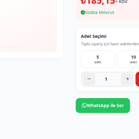
₺185,15
+ KDV
Stokta Mevcut
Adet Seçimi
Toplu sipariş için hazır adetlerden
5
10
adet
adet
WhatsApp ile Sor