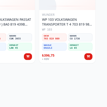
WUNDER
OLKSWAGEN PASSAT
WP 103 VOLKSWAGEN
) 8A0 819 439B
TRANSPORTER T 4 703 819 989
si
Polen Filtresi
WP 103
MANN
OEM
MANN
B
CUK 3955
703 819 989
CU 1738
HENGST
MAHLE
HENGST
LAK 45
E922LI
LA 65
₺396,75
+ KDV