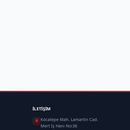
İLETIŞIM
Kocatepe Mah. Lamartin Cad.
Mert İş Hanı No:36