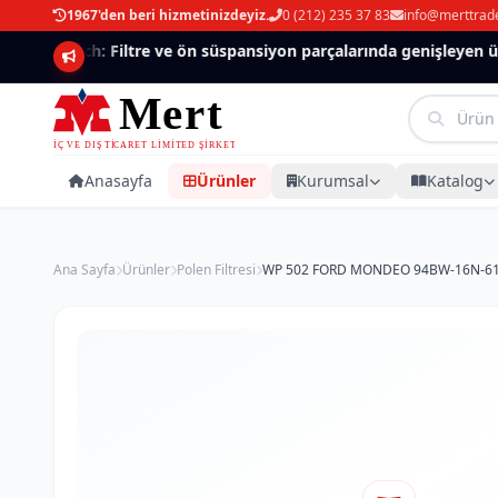
1967'den beri hizmetinizdeyiz.
0 (212) 235 37 83
info@merttrad
Mannlich: Filtre ve ön süspansiyon parçalarında genişleyen ürün
Anasayfa
Ürünler
Kurumsal
Katalog
Ana Sayfa
Ürünler
Polen Filtresi
WP 502 FORD MONDEO 94BW-16N-619A