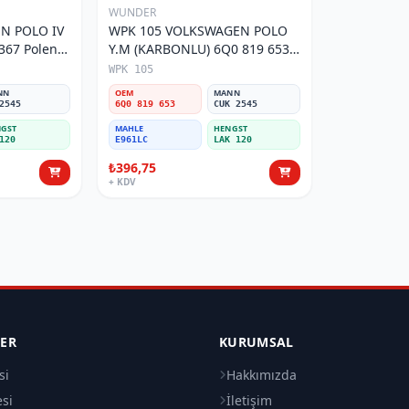
WUNDER
N POLO IV
WPK 105 VOLKSWAGEN POLO
Y.M (KARBONLU) 6Q0 819 653
Polen Filtresi
WPK 105
NN
OEM
MANN
2545
6Q0 819 653
CUK 2545
GST
MAHLE
HENGST
120
E961LC
LAK 120
₺396,75
+ KDV
LER
KURUMSAL
si
Hakkımızda
esi
İletişim