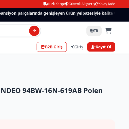
Hızlı Kargo
Güvenli Alışveriş
Kolay İade
nsiyon parçalarında genişleyen ürün yelpazesiyle kalite ve güven.
TR
B2B Giriş
Giriş
Kayıt Ol
NDEO 94BW-16N-619AB Polen