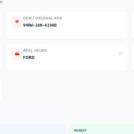
r.
OEM / ORIJINAL KOD
94BW-16N-619AB
ARAÇ GRUBU
FORD
HENGST