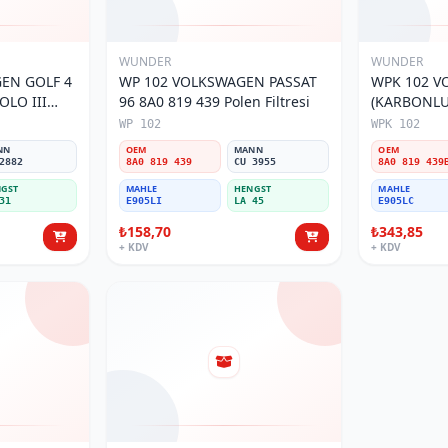
WUNDER
WUNDER
EN GOLF 4
WP 102 VOLKSWAGEN PASSAT
WPK 102 V
OLO III
96 8A0 819 439 Polen Filtresi
(KARBONLU 
800 Polen
Polen Filtre
WP 102
WPK 102
NN
OEM
MANN
OEM
2882
8A0 819 439
CU 3955
8A0 819 439
GST
MAHLE
HENGST
MAHLE
31
E905LI
LA 45
E905LC
₺158,70
₺343,85
+ KDV
+ KDV