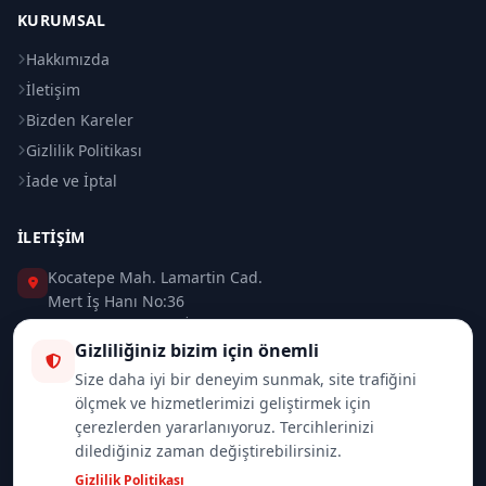
KURUMSAL
Hakkımızda
İletişim
Bizden Kareler
Gizlilik Politikası
İade ve İptal
İLETIŞIM
Kocatepe Mah. Lamartin Cad.
Mert İş Hanı No:36
Taksim / Beyoğlu / İSTANBUL
Gizliliğiniz bizim için önemli
0 (212) 235 37 83
Size daha iyi bir deneyim sunmak, site trafiğini
ölçmek ve hizmetlerimizi geliştirmek için
0 (532) 418 08 46
çerezlerden yararlanıyoruz. Tercihlerinizi
dilediğiniz zaman değiştirebilirsiniz.
info@merttrade.com
Gizlilik Politikası