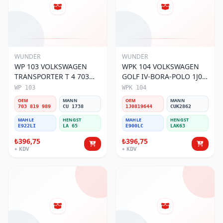
WUNDER
WUNDER
WP 103 VOLKSWAGEN
WPK 104 VOLKSWAGEN
TRANSPORTER T 4 703
GOLF IV-BORA-POLO 1J0
819 989 Polen Filtresi
819 644 Polen Filtresi
WP 103
WPK 104
OEM
MANN
OEM
MANN
703 819 989
CU 1738
1J0819644
CUK2862
MAHLE
HENGST
MAHLE
HENGST
E922LI
LA 65
E900LC
LAK63
₺396,75
₺396,75
+ KDV
+ KDV