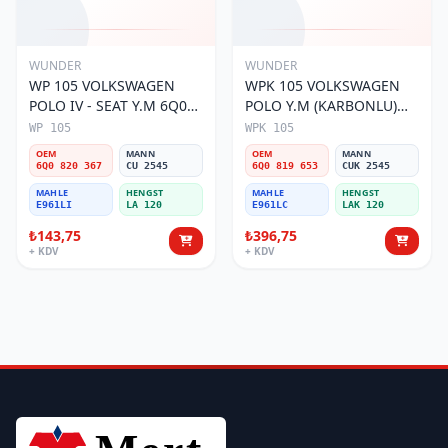
WUNDER
WUNDER
WP 105 VOLKSWAGEN
WPK 105 VOLKSWAGEN
POLO IV - SEAT Y.M 6Q0
POLO Y.M (KARBONLU)
820 367 Polen Filtresi
6Q0 819 653 Polen Filtresi
WP 105
WPK 105
OEM
MANN
OEM
MANN
6Q0 820 367
CU 2545
6Q0 819 653
CUK 2545
MAHLE
HENGST
MAHLE
HENGST
E961LI
LA 120
E961LC
LAK 120
₺143,75
₺396,75
+ KDV
+ KDV