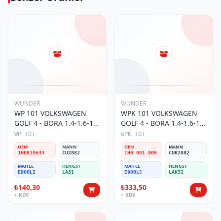
WUNDER
WUNDER
WP 101 VOLKSWAGEN
WPK 101 VOLKSWAGEN
GOLF 4 - BORA 1.4-1.6-1.8
GOLF 4 - BORA 1.4-1.6-1.8
POLO III 1H0 819 644
POLO III KARBONLU 1H0
WP 101
WPK 101
Polen Filtresi
091 800 Polen Filtresi
OEM
MANN
OEM
MANN
1H0819644
CU2882
1H0 091 800
CUK2882
MAHLE
HENGST
MAHLE
HENGST
E900LI
LA31
E900LC
LAK31
₺140,30
₺333,50
+ KDV
+ KDV