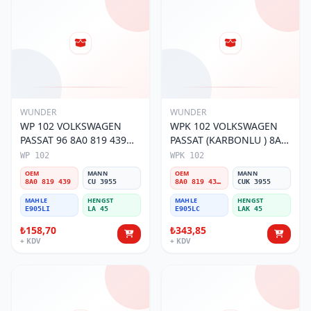
WUNDER
WUNDER
WP 102 VOLKSWAGEN
WPK 102 VOLKSWAGEN
PASSAT 96 8A0 819 439
PASSAT (KARBONLU ) 8A0
Polen Filtresi
819 439B Polen Filtresi
WP 102
WPK 102
OEM
MANN
OEM
MANN
8A0 819 439
CU 3955
8A0 819 439B
CUK 3955
MAHLE
HENGST
MAHLE
HENGST
E905LI
LA 45
E905LC
LAK 45
₺158,70
₺343,85
+ KDV
+ KDV