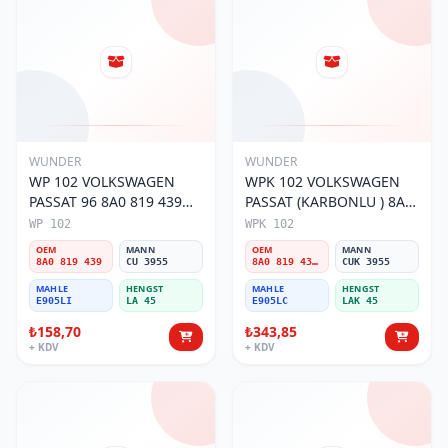
WUNDER
WUNDER
WP 102 VOLKSWAGEN
WPK 102 VOLKSWAGEN
PASSAT 96 8A0 819 439
PASSAT (KARBONLU ) 8A0
Polen Filtresi
819 439B Polen Filtresi
WP 102
WPK 102
OEM
MANN
OEM
MANN
8A0 819 439
CU 3955
8A0 819 439B
CUK 3955
MAHLE
HENGST
MAHLE
HENGST
E905LI
LA 45
E905LC
LAK 45
₺158,70
₺343,85
+ KDV
+ KDV