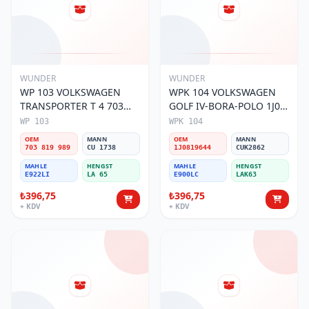
WUNDER
WUNDER
WP 103 VOLKSWAGEN
WPK 104 VOLKSWAGEN
TRANSPORTER T 4 703
GOLF IV-BORA-POLO 1J0
819 989 Polen Filtresi
819 644 Polen Filtresi
WP 103
WPK 104
OEM
MANN
OEM
MANN
703 819 989
CU 1738
1J0819644
CUK2862
MAHLE
HENGST
MAHLE
HENGST
E922LI
LA 65
E900LC
LAK63
₺396,75
₺396,75
+ KDV
+ KDV