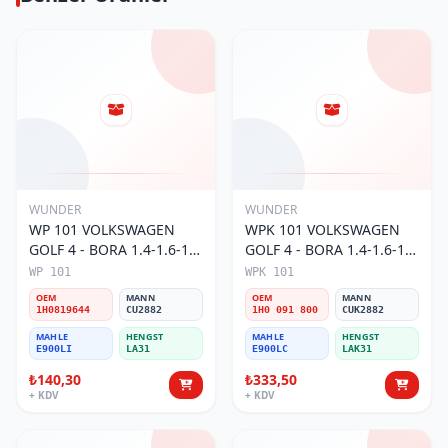
WUNDER
WUNDER
WP 101 VOLKSWAGEN
WPK 101 VOLKSWAGEN
GOLF 4 - BORA 1.4-1.6-1.8
GOLF 4 - BORA 1.4-1.6-1.8
POLO III 1H0 819 644
POLO III KARBONLU 1H0
WP 101
WPK 101
Polen Filtresi
091 800 Polen Filtresi
OEM
MANN
OEM
MANN
1H0819644
CU2882
1H0 091 800
CUK2882
MAHLE
HENGST
MAHLE
HENGST
E900LI
LA31
E900LC
LAK31
₺140,30
₺333,50
+ KDV
+ KDV