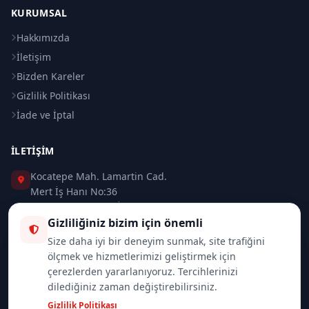
KURUMSAL
Hakkımızda
İletişim
Bizden Kareler
Gizlilik Politikası
İade ve İptal
İLETIŞIM
Kocatepe Mah. Lamartin Cad.
Mert İş Hanı No:36
Taksim / Beyoğlu / İSTANBUL
Gizliliğiniz bizim için önemli
0 (212) 235 37 83
Size daha iyi bir deneyim sunmak, site trafiğini
ölçmek ve hizmetlerimizi geliştirmek için
0 (532) 418 08 46
çerezlerden yararlanıyoruz. Tercihlerinizi
dilediğiniz zaman değiştirebilirsiniz.
info@merttrade.com
Gizlilik Politikası