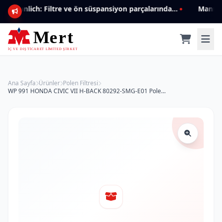
Mannlich: Filtre ve ön süspansiyon parçalarında genişleyen ürün yelpazesiyle kalite ve güven.
Ana Sayfa
Ürünler
Polen Filtresi
WP 991 HONDA CIVIC VII H-BACK 80292-SMG-E01 Polen Filtresi