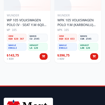
WUNDER
WUNDER
WP 105 VOLKSWAGEN
WPK 105 VOLKSWAGEN
POLO IV - SEAT Y.M 6Q0
POLO Y.M (KARBONLU)
820 367 Polen Filtresi
6Q0 819 653 Polen Filtresi
WP 105
WPK 105
OEM
MANN
OEM
MANN
6Q0 820 367
CU 2545
6Q0 819 653
CUK 2545
MAHLE
HENGST
MAHLE
HENGST
E961LI
LA 120
E961LC
LAK 120
₺143,75
₺396,75
+ KDV
+ KDV