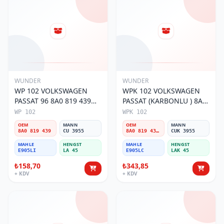
WUNDER
WUNDER
WP 102 VOLKSWAGEN
WPK 102 VOLKSWAGEN
PASSAT 96 8A0 819 439
PASSAT (KARBONLU ) 8A0
Polen Filtresi
819 439B Polen Filtresi
WP 102
WPK 102
OEM
MANN
OEM
MANN
8A0 819 439
CU 3955
8A0 819 439B
CUK 3955
MAHLE
HENGST
MAHLE
HENGST
E905LI
LA 45
E905LC
LAK 45
₺158,70
₺343,85
+ KDV
+ KDV