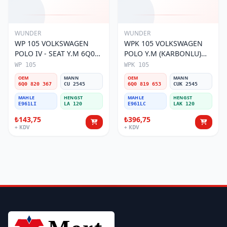
WUNDER
WUNDER
WP 105 VOLKSWAGEN
WPK 105 VOLKSWAGEN
POLO IV - SEAT Y.M 6Q0
POLO Y.M (KARBONLU)
820 367 Polen Filtresi
6Q0 819 653 Polen Filtresi
WP 105
WPK 105
OEM
MANN
OEM
MANN
6Q0 820 367
CU 2545
6Q0 819 653
CUK 2545
MAHLE
HENGST
MAHLE
HENGST
E961LI
LA 120
E961LC
LAK 120
₺143,75
₺396,75
+ KDV
+ KDV