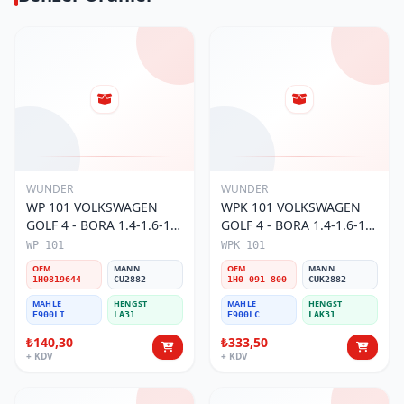
WUNDER
WUNDER
WP 101 VOLKSWAGEN
WPK 101 VOLKSWAGEN
GOLF 4 - BORA 1.4-1.6-1.8
GOLF 4 - BORA 1.4-1.6-1.8
POLO III 1H0 819 644
POLO III KARBONLU 1H0
WP 101
WPK 101
Polen Filtresi
091 800 Polen Filtresi
OEM
MANN
OEM
MANN
1H0819644
CU2882
1H0 091 800
CUK2882
MAHLE
HENGST
MAHLE
HENGST
E900LI
LA31
E900LC
LAK31
₺140,30
₺333,50
+ KDV
+ KDV