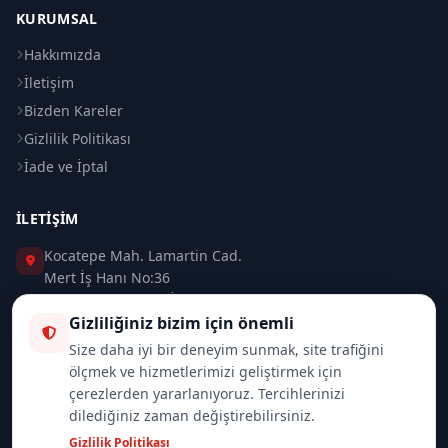
KURUMSAL
Hakkımızda
İletişim
Bizden Kareler
Gizlilik Politikası
İade ve İptal
İLETIŞIM
Kocatepe Mah. Lamartin Cad.
Mert İş Hanı No:36
Taksim / Beyoğlu / İSTANBUL
Gizliliğiniz bizim için önemli
0 (212) 235 37 83
Size daha iyi bir deneyim sunmak, site trafiğini
ölçmek ve hizmetlerimizi geliştirmek için
0 (532) 418 08 46
çerezlerden yararlanıyoruz. Tercihlerinizi
dilediğiniz zaman değiştirebilirsiniz.
info@merttrade.com
Gizlilik Politikası