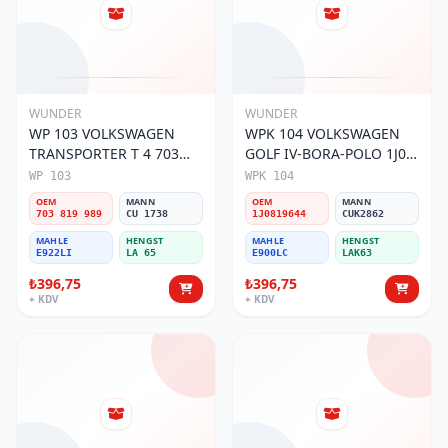
WUNDER
WUNDER
WP 103 VOLKSWAGEN
WPK 104 VOLKSWAGEN
TRANSPORTER T 4 703
GOLF IV-BORA-POLO 1J0
819 989 Polen Filtresi
819 644 Polen Filtresi
WP 103
WPK 104
OEM
MANN
OEM
MANN
703 819 989
CU 1738
1J0819644
CUK2862
MAHLE
HENGST
MAHLE
HENGST
E922LI
LA 65
E900LC
LAK63
₺396,75
₺396,75
+ KDV
+ KDV