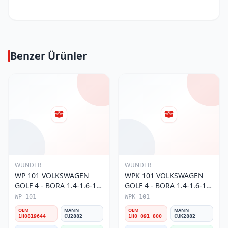
Benzer Ürünler
WUNDER
WUNDER
WP 101 VOLKSWAGEN
WPK 101 VOLKSWAGEN
GOLF 4 - BORA 1.4-1.6-1.8
GOLF 4 - BORA 1.4-1.6-1.8
POLO III 1H0 819 644
POLO III KARBONLU 1H0
WP 101
WPK 101
Polen Filtresi
091 800 Polen Filtresi
OEM
MANN
OEM
MANN
1H0819644
CU2882
1H0 091 800
CUK2882