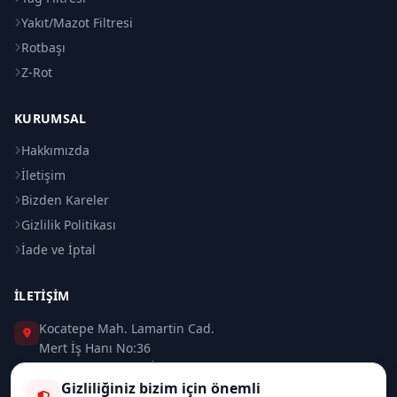
Yakıt/Mazot Filtresi
Rotbaşı
Z-Rot
KURUMSAL
Hakkımızda
İletişim
Bizden Kareler
Gizlilik Politikası
İade ve İptal
İLETIŞIM
Kocatepe Mah. Lamartin Cad.
Mert İş Hanı No:36
Taksim / Beyoğlu / İSTANBUL
Gizliliğiniz bizim için önemli