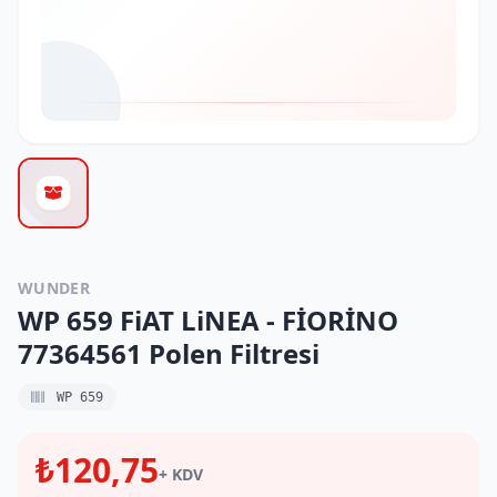
WUNDER
WP 659 FiAT LiNEA - FİORİNO
77364561 Polen Filtresi
WP 659
₺120,75
+ KDV