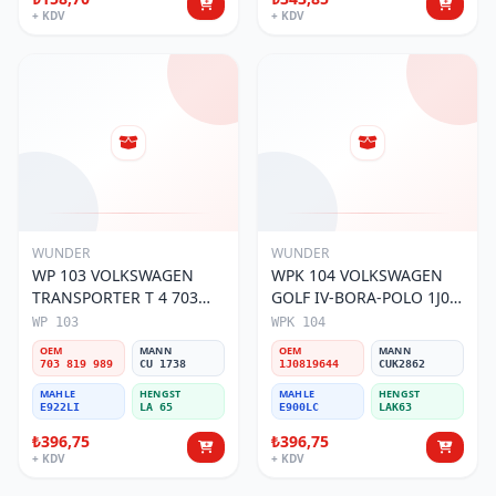
+ KDV
+ KDV
WUNDER
WUNDER
WP 103 VOLKSWAGEN
WPK 104 VOLKSWAGEN
TRANSPORTER T 4 703
GOLF IV-BORA-POLO 1J0
819 989 Polen Filtresi
819 644 Polen Filtresi
WP 103
WPK 104
OEM
MANN
OEM
MANN
703 819 989
CU 1738
1J0819644
CUK2862
MAHLE
HENGST
MAHLE
HENGST
E922LI
LA 65
E900LC
LAK63
₺396,75
₺396,75
+ KDV
+ KDV