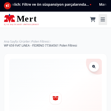
Mannlich: Filtre ve ön süspansiyon parçalarında genişleyen ürün yelpazesiyle kalite ve güven.
Ana Sayfa
Ürünler
Polen Filtresi
WP 659 FiAT LiNEA - FİORİNO 77364561 Polen Filtresi