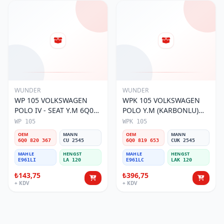
WUNDER
WUNDER
WP 105 VOLKSWAGEN
WPK 105 VOLKSWAGEN
POLO IV - SEAT Y.M 6Q0
POLO Y.M (KARBONLU)
820 367 Polen Filtresi
6Q0 819 653 Polen Filtresi
WP 105
WPK 105
OEM
MANN
OEM
MANN
6Q0 820 367
CU 2545
6Q0 819 653
CUK 2545
MAHLE
HENGST
MAHLE
HENGST
E961LI
LA 120
E961LC
LAK 120
₺143,75
₺396,75
+ KDV
+ KDV