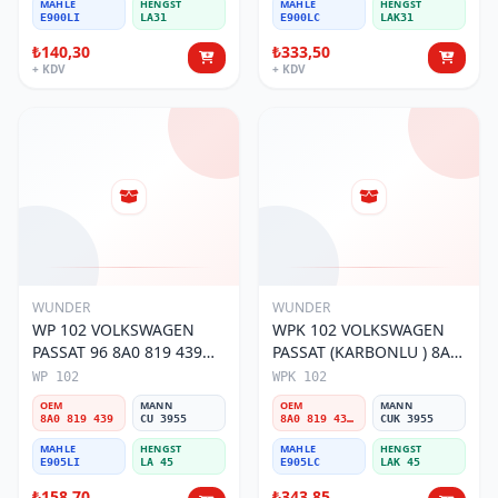
MAHLE
HENGST
MAHLE
HENGST
E900LI
LA31
E900LC
LAK31
₺140,30
₺333,50
+ KDV
+ KDV
WUNDER
WUNDER
WP 102 VOLKSWAGEN
WPK 102 VOLKSWAGEN
PASSAT 96 8A0 819 439
PASSAT (KARBONLU ) 8A0
Polen Filtresi
819 439B Polen Filtresi
WP 102
WPK 102
OEM
MANN
OEM
MANN
8A0 819 439
CU 3955
8A0 819 439B
CUK 3955
MAHLE
HENGST
MAHLE
HENGST
E905LI
LA 45
E905LC
LAK 45
₺158,70
₺343,85