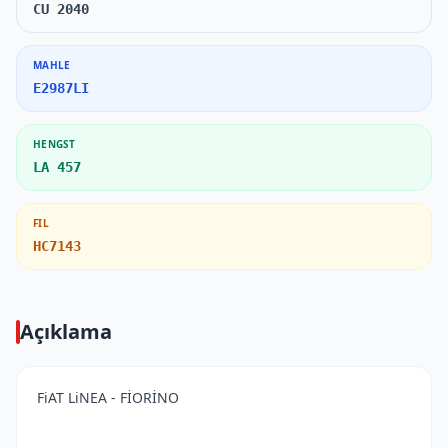
CU 2040
MAHLE
E2987LI
HENGST
LA 457
FIL
HC7143
Açıklama
FiAT LiNEA - FİORİNO