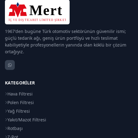
1967'den bugüne Türk otomotiv sektörünün güvenilir ismi;
güçlü tedarik ağı, geniş ürün portföyü ve hızlı teslimat
kabiliyetiyle profesyonellerin yanında olan köklü bir çözüm
ortağıyız.
KATEGORILER
Hava Filtresi
Polen Filtresi
Yağ Filtresi
Yakıt/Mazot Filtresi
Rotbaşı
Z-Rot