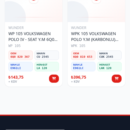
WUNDER
WUNDER
WP 105 VOLKSWAGEN
WPK 105 VOLKSWAGEN
POLO IV - SEAT Y.M 6Q0
POLO Y.M (KARBONLU)
820 367 Polen Filtresi
6Q0 819 653 Polen Filtresi
WP 105
WPK 105
OEM
MANN
OEM
MANN
6Q0 820 367
CU 2545
6Q0 819 653
CUK 2545
MAHLE
HENGST
MAHLE
HENGST
E961LI
LA 120
E961LC
LAK 120
₺143,75
₺396,75
+ KDV
+ KDV