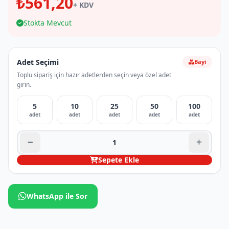
₺561,20
+ KDV
Stokta Mevcut
Adet Seçimi
Bayi
Toplu sipariş için hazır adetlerden seçin veya özel adet
girin.
5
10
25
50
100
adet
adet
adet
adet
adet
Sepete Ekle
WhatsApp ile Sor