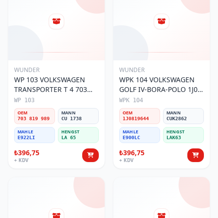
WUNDER
WUNDER
WP 103 VOLKSWAGEN
WPK 104 VOLKSWAGEN
TRANSPORTER T 4 703
GOLF IV-BORA-POLO 1J0
819 989 Polen Filtresi
819 644 Polen Filtresi
WP 103
WPK 104
OEM
MANN
OEM
MANN
703 819 989
CU 1738
1J0819644
CUK2862
MAHLE
HENGST
MAHLE
HENGST
E922LI
LA 65
E900LC
LAK63
₺396,75
₺396,75
+ KDV
+ KDV