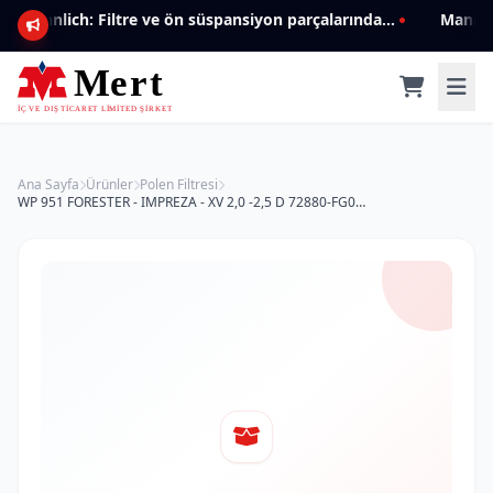
Mannlich: Filtre ve ön süspansiyon parçalarında genişleyen ürün yelpazesiyle kalite ve güven.
Ana Sayfa
Ürünler
Polen Filtresi
WP 951 FORESTER - IMPREZA - XV 2,0 -2,5 D 72880-FG000 Polen Filtresi