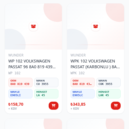
WUNDER
WUNDER
WP 102 VOLKSWAGEN
WPK 102 VOLKSWAGEN
PASSAT 96 8A0 819 439
PASSAT (KARBONLU ) 8A0
Polen Filtresi
819 439B Polen Filtresi
WP 102
WPK 102
OEM
MANN
OEM
MANN
8A0 819 439
CU 3955
8A0 819 439B
CUK 3955
MAHLE
HENGST
MAHLE
HENGST
E905LI
LA 45
E905LC
LAK 45
₺158,70
₺343,85
+ KDV
+ KDV