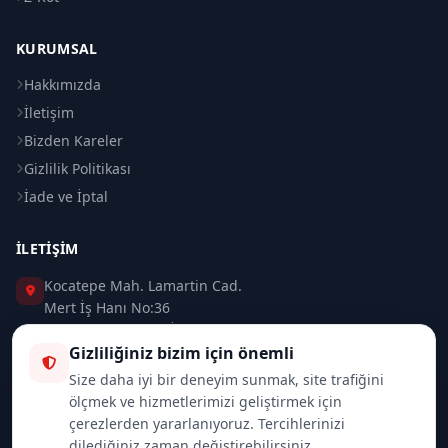
KURUMSAL
Hakkımızda
İletişim
Bizden Kareler
Gizlilik Politikası
İade ve İptal
İLETIŞIM
Kocatepe Mah. Lamartin Cad.
Mert İş Hanı No:36
Taksim / Beyoğlu / İSTANBUL
Gizliliğiniz bizim için önemli
0 (212) 235 37 83
Size daha iyi bir deneyim sunmak, site trafiğini
ölçmek ve hizmetlerimizi geliştirmek için
0 (532) 418 08 46
çerezlerden yararlanıyoruz. Tercihlerinizi
dilediğiniz zaman değiştirebilirsiniz.
info@merttrade.com