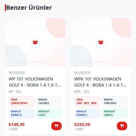
Benzer Ürünler
WUNDER
WUNDER
WP 101 VOLKSWAGEN
WPK 101 VOLKSWAGEN
GOLF 4 - BORA 1.4-1.6-1.8
GOLF 4 - BORA 1.4-1.6-1.8
POLO III 1H0 819 644
POLO III KARBONLU 1H0
WP 101
WPK 101
Polen Filtresi
091 800 Polen Filtresi
OEM
MANN
OEM
MANN
1H0819644
CU2882
1H0 091 800
CUK2882
MAHLE
HENGST
MAHLE
HENGST
E900LI
LA31
E900LC
LAK31
₺140,30
₺333,50
+ KDV
+ KDV