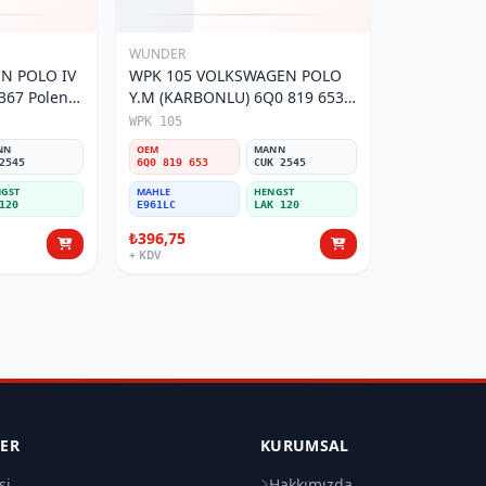
WUNDER
N POLO IV
WPK 105 VOLKSWAGEN POLO
Y.M (KARBONLU) 6Q0 819 653
Polen Filtresi
WPK 105
NN
OEM
MANN
2545
6Q0 819 653
CUK 2545
GST
MAHLE
HENGST
120
E961LC
LAK 120
₺396,75
+ KDV
LER
KURUMSAL
si
Hakkımızda