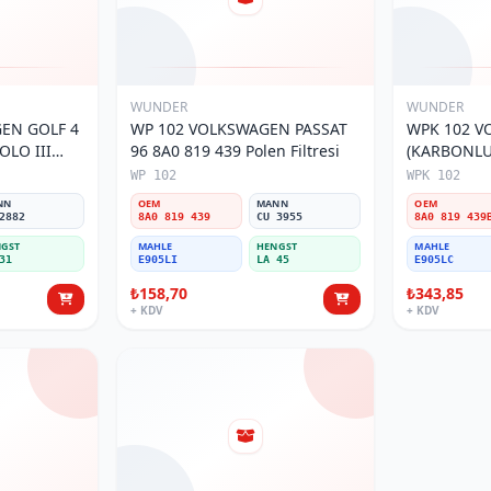
WUNDER
WUNDER
EN GOLF 4
WP 102 VOLKSWAGEN PASSAT
WPK 102 V
OLO III
96 8A0 819 439 Polen Filtresi
(KARBONLU 
800 Polen
Polen Filtre
WP 102
WPK 102
NN
OEM
MANN
OEM
2882
8A0 819 439
CU 3955
8A0 819 439
GST
MAHLE
HENGST
MAHLE
31
E905LI
LA 45
E905LC
₺158,70
₺343,85
+ KDV
+ KDV