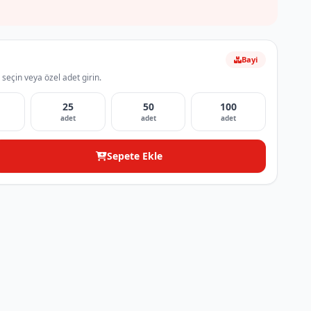
Bayi
 seçin veya özel adet girin.
25
50
100
adet
adet
adet
Sepete Ekle