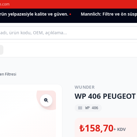
e.com
 yelpazesiyle kalite ve güven.
Mannlich: Filtre ve ön süspan
 Filtresi
WUNDER
WP 406 PEUGEOT 3
WP 406
₺158,70
+ KDV