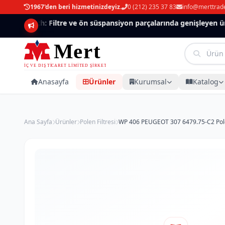
1967'den beri hizmetinizdeyiz.
0 (212) 235 37 83
info@merttrad
Mannlich: Filtre ve ön süspansiyon parçalarında genişleyen ürün
Anasayfa
Ürünler
Kurumsal
Katalog
Ana Sayfa
Ürünler
Polen Filtresi
WP 406 PEUGEOT 307 6479.75-C2 Polen