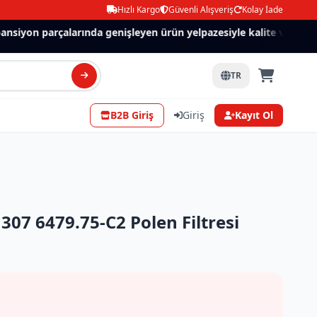
Hızlı Kargo
Güvenli Alışveriş
Kolay İade
siyon parçalarında genişleyen ürün yelpazesiyle kalite ve güven.
TR
B2B Giriş
Giriş
Kayıt Ol
07 6479.75-C2 Polen Filtresi