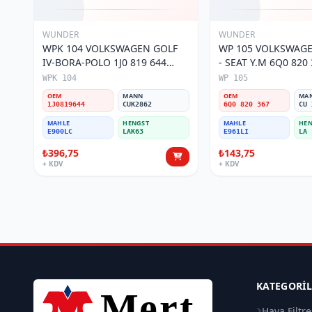
WUNDER
WUNDER
WPK 104 VOLKSWAGEN GOLF
WP 105 VOLKSWAGE
IV-BORA-POLO 1J0 819 644
- SEAT Y.M 6Q0 820 367 Polen
Polen Filtresi
Filtresi
WPK 104
WP 105
OEM
MANN
OEM
MA
1J0819644
CUK2862
6Q0 820 367
CU 
MAHLE
HENGST
MAHLE
HEN
E900LC
LAK63
E961LI
LA 
₺396,75
₺143,75
+ KDV
+ KDV
KATEGORI
Hava Filtre