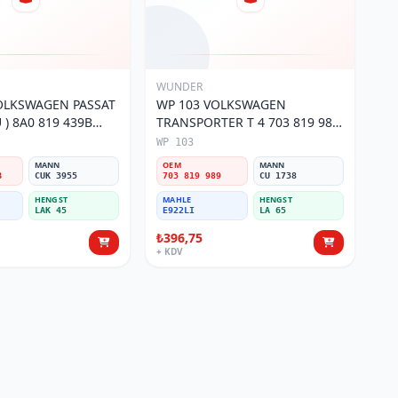
WUNDER
OLKSWAGEN PASSAT
WP 103 VOLKSWAGEN
) 8A0 819 439B
TRANSPORTER T 4 703 819 989
si
Polen Filtresi
WP 103
MANN
OEM
MANN
B
CUK 3955
703 819 989
CU 1738
HENGST
MAHLE
HENGST
LAK 45
E922LI
LA 65
₺396,75
+ KDV