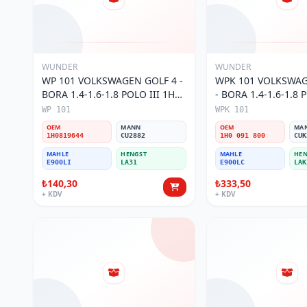
WUNDER
WUNDER
WP 101 VOLKSWAGEN GOLF 4 -
WPK 101 VOLKSWAG
BORA 1.4-1.6-1.8 POLO III 1H0
- BORA 1.4-1.6-1.8 P
819 644 Polen Filtresi
KARBONLU 1H0 091 
WP 101
WPK 101
Filtresi
OEM
MANN
OEM
MA
1H0819644
CU2882
1H0 091 800
CUK
MAHLE
HENGST
MAHLE
HEN
E900LI
LA31
E900LC
LAK
₺140,30
₺333,50
+ KDV
+ KDV