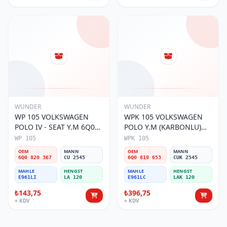
WUNDER
WUNDER
WP 105 VOLKSWAGEN
WPK 105 VOLKSWAGEN
POLO IV - SEAT Y.M 6Q0
POLO Y.M (KARBONLU)
820 367 Polen Filtresi
6Q0 819 653 Polen Filtresi
WP 105
WPK 105
OEM
MANN
OEM
MANN
6Q0 820 367
CU 2545
6Q0 819 653
CUK 2545
MAHLE
HENGST
MAHLE
HENGST
E961LI
LA 120
E961LC
LAK 120
₺143,75
₺396,75
+ KDV
+ KDV