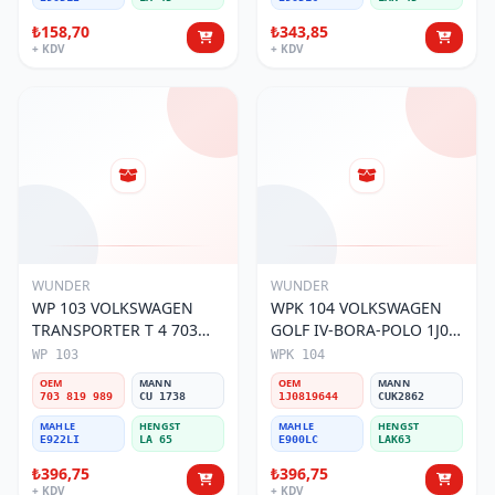
₺158,70
₺343,85
+ KDV
+ KDV
WUNDER
WUNDER
WP 103 VOLKSWAGEN
WPK 104 VOLKSWAGEN
TRANSPORTER T 4 703
GOLF IV-BORA-POLO 1J0
819 989 Polen Filtresi
819 644 Polen Filtresi
WP 103
WPK 104
OEM
MANN
OEM
MANN
703 819 989
CU 1738
1J0819644
CUK2862
MAHLE
HENGST
MAHLE
HENGST
E922LI
LA 65
E900LC
LAK63
₺396,75
₺396,75
+ KDV
+ KDV