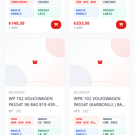
1H0819644
CU2882
1H0 091 800
CUK2882
MAHLE
HENGST
MAHLE
HENGST
E900LI
LA31
E900LC
LAK31
₺140,30
₺333,50
+ KDV
+ KDV
WUNDER
WUNDER
WP 102 VOLKSWAGEN
WPK 102 VOLKSWAGEN
PASSAT 96 8A0 819 439
PASSAT (KARBONLU ) 8A0
Polen Filtresi
819 439B Polen Filtresi
WP 102
WPK 102
OEM
MANN
OEM
MANN
8A0 819 439
CU 3955
8A0 819 439B
CUK 3955
MAHLE
HENGST
MAHLE
HENGST
E905LI
LA 45
E905LC
LAK 45