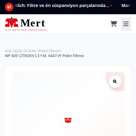
Mannlich: Filtre ve ön süspansiyon parçalarında genişleyen ürün yelpazesiyle kalite ve güven.
Ana Sayfa
Ürünler
Polen Filtresi
WP 409 CITROEN C3 Y.M. 6447.VY Polen Filtresi