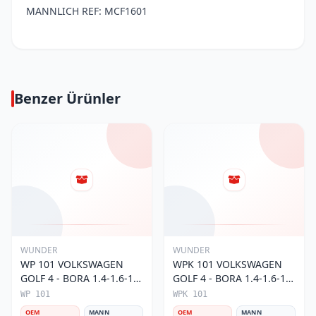
MANNLICH REF: MCF1601
Benzer Ürünler
WUNDER
WUNDER
WP 101 VOLKSWAGEN
WPK 101 VOLKSWAGEN
GOLF 4 - BORA 1.4-1.6-1.8
GOLF 4 - BORA 1.4-1.6-1.8
POLO III 1H0 819 644
POLO III KARBONLU 1H0
WP 101
WPK 101
Polen Filtresi
091 800 Polen Filtresi
OEM
MANN
OEM
MANN