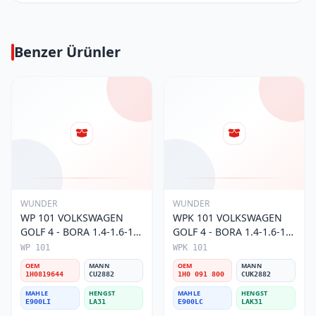
Benzer Ürünler
WUNDER
WUNDER
WP 101 VOLKSWAGEN
WPK 101 VOLKSWAGEN
GOLF 4 - BORA 1.4-1.6-1.8
GOLF 4 - BORA 1.4-1.6-1.8
POLO III 1H0 819 644
POLO III KARBONLU 1H0
WP 101
WPK 101
Polen Filtresi
091 800 Polen Filtresi
OEM
MANN
OEM
MANN
1H0819644
CU2882
1H0 091 800
CUK2882
MAHLE
HENGST
MAHLE
HENGST
E900LI
LA31
E900LC
LAK31