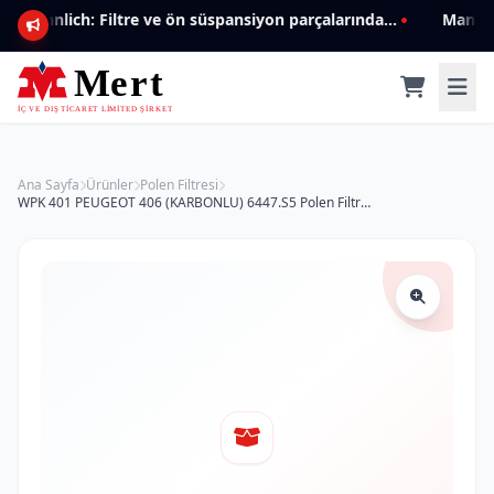
Mannlich: Filtre ve ön süspansiyon parçalarında genişleyen ürün yelpazesiyle kalite ve güven.
Ana Sayfa
Ürünler
Polen Filtresi
WPK 401 PEUGEOT 406 (KARBONLU) 6447.S5 Polen Filtresi