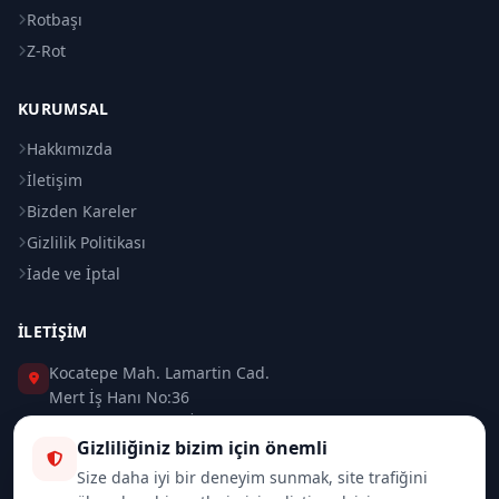
Rotbaşı
Z-Rot
KURUMSAL
Hakkımızda
İletişim
Bizden Kareler
Gizlilik Politikası
İade ve İptal
İLETIŞIM
Kocatepe Mah. Lamartin Cad.
Mert İş Hanı No:36
Taksim / Beyoğlu / İSTANBUL
Gizliliğiniz bizim için önemli
0 (212) 235 37 83
Size daha iyi bir deneyim sunmak, site trafiğini