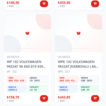
₺140,30
₺333,50
+ KDV
+ KDV
WUNDER
WUNDER
WP 102 VOLKSWAGEN
WPK 102 VOLKSWAGEN
PASSAT 96 8A0 819 439
PASSAT (KARBONLU ) 8A0
Polen Filtresi
819 439B Polen Filtresi
WP 102
WPK 102
OEM
MANN
OEM
MANN
8A0 819 439
CU 3955
8A0 819 439B
CUK 3955
MAHLE
HENGST
MAHLE
HENGST
E905LI
LA 45
E905LC
LAK 45
₺158,70
₺343,85
+ KDV
+ KDV