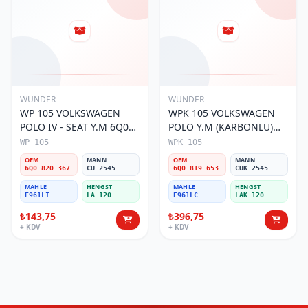
WUNDER
WUNDER
WP 105 VOLKSWAGEN
WPK 105 VOLKSWAGEN
POLO IV - SEAT Y.M 6Q0
POLO Y.M (KARBONLU)
820 367 Polen Filtresi
6Q0 819 653 Polen Filtresi
WP 105
WPK 105
OEM
MANN
OEM
MANN
6Q0 820 367
CU 2545
6Q0 819 653
CUK 2545
MAHLE
HENGST
MAHLE
HENGST
E961LI
LA 120
E961LC
LAK 120
₺143,75
₺396,75
+ KDV
+ KDV