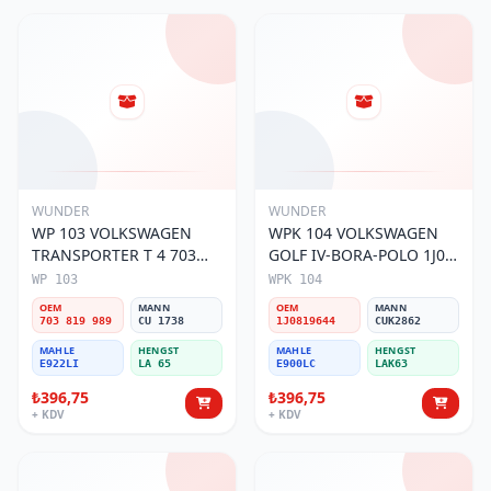
WUNDER
WUNDER
WP 103 VOLKSWAGEN
WPK 104 VOLKSWAGEN
TRANSPORTER T 4 703
GOLF IV-BORA-POLO 1J0
819 989 Polen Filtresi
819 644 Polen Filtresi
WP 103
WPK 104
OEM
MANN
OEM
MANN
703 819 989
CU 1738
1J0819644
CUK2862
MAHLE
HENGST
MAHLE
HENGST
E922LI
LA 65
E900LC
LAK63
₺396,75
₺396,75
+ KDV
+ KDV