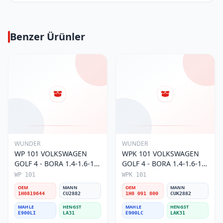
Benzer Ürünler
WUNDER
WUNDER
WP 101 VOLKSWAGEN
WPK 101 VOLKSWAGEN
GOLF 4 - BORA 1.4-1.6-1.8
GOLF 4 - BORA 1.4-1.6-1.8
POLO III 1H0 819 644
POLO III KARBONLU 1H0
WP 101
WPK 101
Polen Filtresi
091 800 Polen Filtresi
OEM
MANN
OEM
MANN
1H0819644
CU2882
1H0 091 800
CUK2882
MAHLE
HENGST
MAHLE
HENGST
E900LI
LA31
E900LC
LAK31