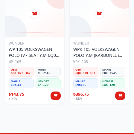
WUNDER
WUNDER
WP 105 VOLKSWAGEN
WPK 105 VOLKSWAGEN
POLO IV - SEAT Y.M 6Q0
POLO Y.M (KARBONLU)
820 367 Polen Filtresi
6Q0 819 653 Polen Filtresi
WP 105
WPK 105
OEM
MANN
OEM
MANN
6Q0 820 367
CU 2545
6Q0 819 653
CUK 2545
MAHLE
HENGST
MAHLE
HENGST
E961LI
LA 120
E961LC
LAK 120
₺143,75
₺396,75
+ KDV
+ KDV