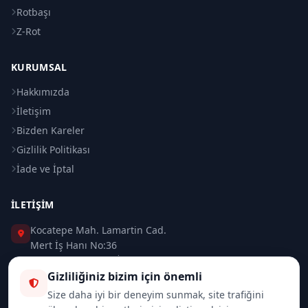
Rotbaşı
Z-Rot
KURUMSAL
Hakkımızda
İletişim
Bizden Kareler
Gizlilik Politikası
İade ve İptal
İLETIŞIM
Kocatepe Mah. Lamartin Cad.
Mert İş Hanı No:36
Taksim / Beyoğlu / İSTANBUL
Gizliliğiniz bizim için önemli
0 (212) 235 37 83
Size daha iyi bir deneyim sunmak, site trafiğini