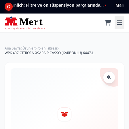
Mannlich: Filtre ve ön süspansiyon parçalarında genişleyen ürün yelpazesiyle kalite ve güven.
Ana Sayfa
Ürünler
Polen Filtresi
WPK 407 CITROEN XSARA PiCASSO (KARBONLU) 6447.LN Polen Filtresi