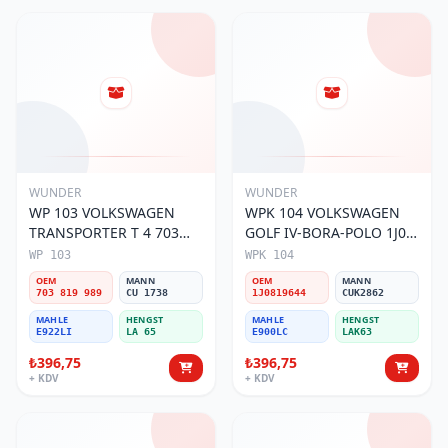
WUNDER
WUNDER
WP 103 VOLKSWAGEN
WPK 104 VOLKSWAGEN
TRANSPORTER T 4 703
GOLF IV-BORA-POLO 1J0
819 989 Polen Filtresi
819 644 Polen Filtresi
WP 103
WPK 104
OEM
MANN
OEM
MANN
703 819 989
CU 1738
1J0819644
CUK2862
MAHLE
HENGST
MAHLE
HENGST
E922LI
LA 65
E900LC
LAK63
₺396,75
₺396,75
+ KDV
+ KDV