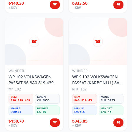
₺140,30
₺333,50
+ KDV
+ KDV
WUNDER
WUNDER
WP 102 VOLKSWAGEN
WPK 102 VOLKSWAGEN
PASSAT 96 8A0 819 439
PASSAT (KARBONLU ) 8A0
Polen Filtresi
819 439B Polen Filtresi
WP 102
WPK 102
OEM
MANN
OEM
MANN
8A0 819 439
CU 3955
8A0 819 439B
CUK 3955
MAHLE
HENGST
MAHLE
HENGST
E905LI
LA 45
E905LC
LAK 45
₺158,70
₺343,85
+ KDV
+ KDV