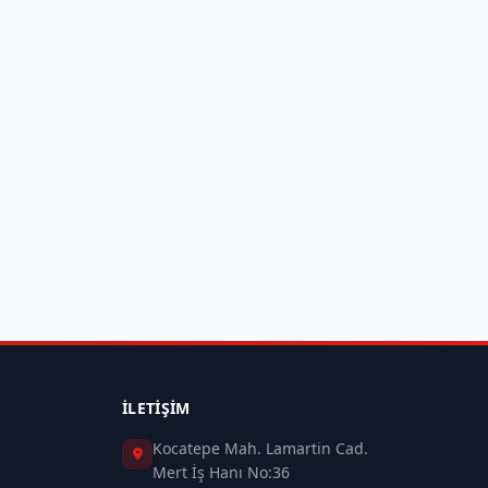
İLETIŞIM
Kocatepe Mah. Lamartin Cad.
Mert İş Hanı No:36