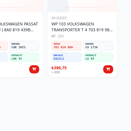
WUNDER
OLKSWAGEN PASSAT
WP 103 VOLKSWAGEN
) 8A0 819 439B
TRANSPORTER T 4 703 819 989
si
Polen Filtresi
WP 103
MANN
OEM
MANN
B
CUK 3955
703 819 989
CU 1738
HENGST
MAHLE
HENGST
LAK 45
E922LI
LA 65
₺396,75
+ KDV