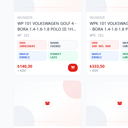
WUNDER
WUNDER
WP 101 VOLKSWAGEN GOLF 4 -
WPK 101 VOLKSWAG
BORA 1.4-1.6-1.8 POLO III 1H0
- BORA 1.4-1.6-1.8 P
819 644 Polen Filtresi
KARBONLU 1H0 091 
WP 101
WPK 101
Filtresi
OEM
MANN
OEM
MA
1H0819644
CU2882
1H0 091 800
CUK
MAHLE
HENGST
MAHLE
HEN
E900LI
LA31
E900LC
LAK
₺140,30
₺333,50
+ KDV
+ KDV