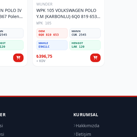
WUNDER
N POLO IV
WPK 105 VOLKSWAGEN POLO
Y.M (KARBONLU) 6Q0 819 653
Polen Filtresi
WPK 105
NN
OEM
MANN
2545
6Q0 819 653
CUK 2545
GST
MAHLE
HENGST
120
E961LC
LAK 120
₺396,75
+ KDV
LER
KURUMSAL
si
Hakkımızda
esi
İletişim