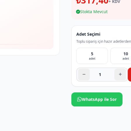
₺317,40
+ KDV
Stokta Mevcut
Adet Seçimi
Toplu sipariş için hazır adetlerden
5
10
adet
adet
WhatsApp ile Sor