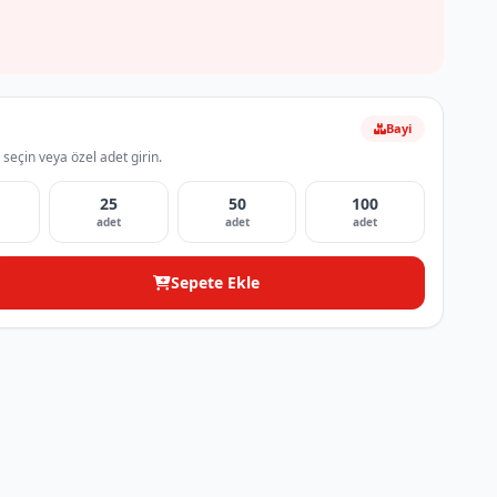
Bayi
 seçin veya özel adet girin.
25
50
100
adet
adet
adet
Sepete Ekle