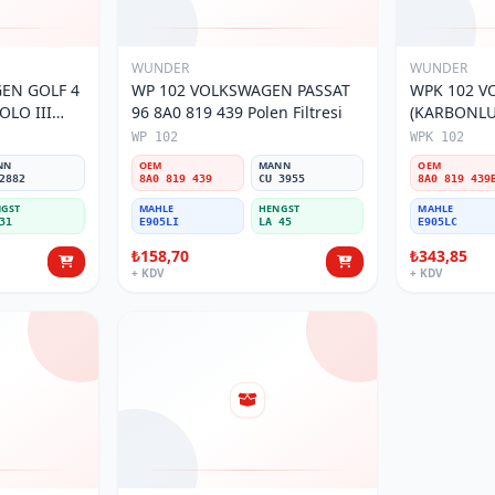
WUNDER
WUNDER
EN GOLF 4
WP 102 VOLKSWAGEN PASSAT
WPK 102 V
OLO III
96 8A0 819 439 Polen Filtresi
(KARBONLU 
800 Polen
Polen Filtre
WP 102
WPK 102
NN
OEM
MANN
OEM
2882
8A0 819 439
CU 3955
8A0 819 439
GST
MAHLE
HENGST
MAHLE
31
E905LI
LA 45
E905LC
₺158,70
₺343,85
+ KDV
+ KDV