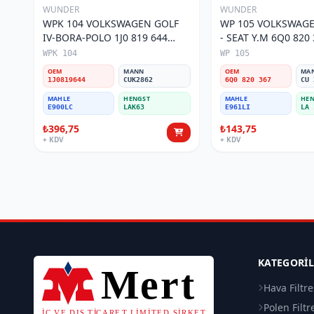
WUNDER
WUNDER
WPK 104 VOLKSWAGEN GOLF
WP 105 VOLKSWAGE
IV-BORA-POLO 1J0 819 644
- SEAT Y.M 6Q0 820 367 Polen
Polen Filtresi
Filtresi
WPK 104
WP 105
OEM
MANN
OEM
MA
1J0819644
CUK2862
6Q0 820 367
CU 
MAHLE
HENGST
MAHLE
HEN
E900LC
LAK63
E961LI
LA 
₺396,75
₺143,75
+ KDV
+ KDV
KATEGORI
Hava Filtre
Polen Filtr