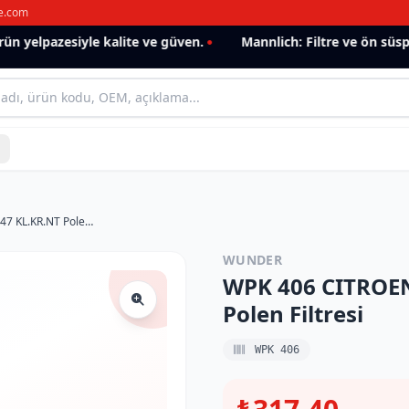
e.com
 yelpazesiyle kalite ve güven.
Mannlich: Filtre ve ön süspan
WPK 406 CITROEN C4 (KARBONLU) 6447 KL.KR.NT Polen Filtresi
WUNDER
WPK 406 CITROE
Polen Filtresi
WPK 406