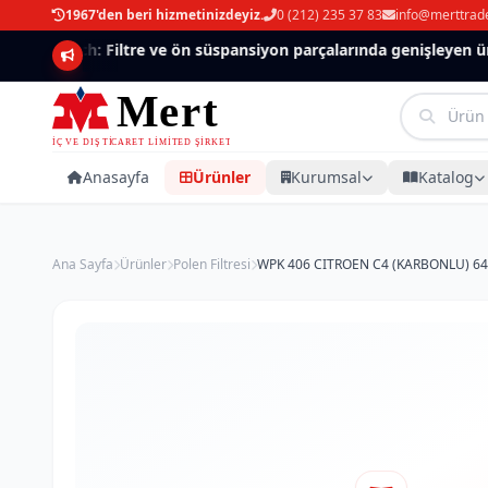
1967'den beri hizmetinizdeyiz.
0 (212) 235 37 83
info@merttrad
Mannlich: Filtre ve ön süspansiyon parçalarında genişleyen ürün
Anasayfa
Ürünler
Kurumsal
Katalog
Ana Sayfa
Ürünler
Polen Filtresi