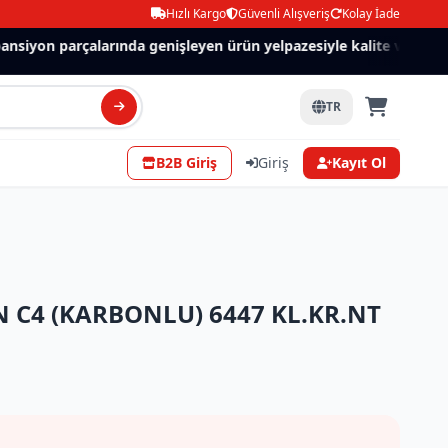
Hızlı Kargo
Güvenli Alışveriş
Kolay İade
siyon parçalarında genişleyen ürün yelpazesiyle kalite ve güven.
TR
B2B Giriş
Giriş
Kayıt Ol
N C4 (KARBONLU) 6447 KL.KR.NT