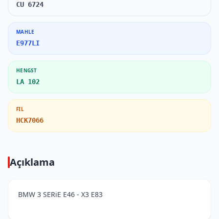
CU 6724
MAHLE
E977LI
HENGST
LA 102
FIL
HCK7066
Açıklama
BMW 3 SERiE E46 - X3 E83