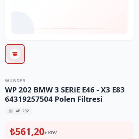
WUNDER
WP 202 BMW 3 SERiE E46 - X3 E83
64319257504 Polen Filtresi
WP 202
₺561,20
+ KDV