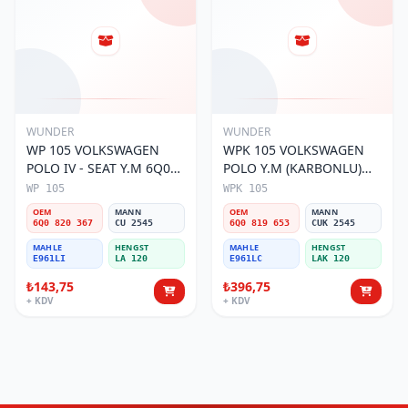
WUNDER
WUNDER
WP 105 VOLKSWAGEN
WPK 105 VOLKSWAGEN
POLO IV - SEAT Y.M 6Q0
POLO Y.M (KARBONLU)
820 367 Polen Filtresi
6Q0 819 653 Polen Filtresi
WP 105
WPK 105
OEM
MANN
OEM
MANN
6Q0 820 367
CU 2545
6Q0 819 653
CUK 2545
MAHLE
HENGST
MAHLE
HENGST
E961LI
LA 120
E961LC
LAK 120
₺143,75
₺396,75
+ KDV
+ KDV