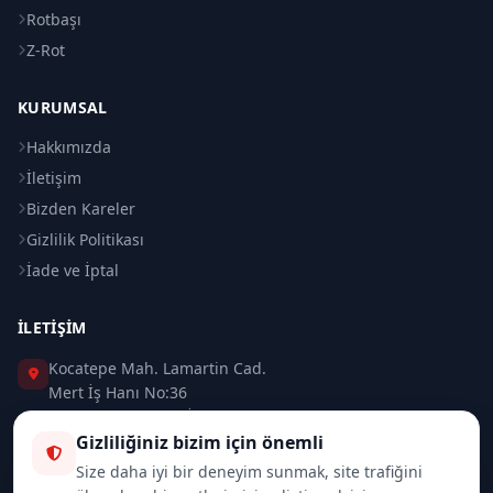
Rotbaşı
Z-Rot
KURUMSAL
Hakkımızda
İletişim
Bizden Kareler
Gizlilik Politikası
İade ve İptal
İLETIŞIM
Kocatepe Mah. Lamartin Cad.
Mert İş Hanı No:36
Taksim / Beyoğlu / İSTANBUL
Gizliliğiniz bizim için önemli
0 (212) 235 37 83
Size daha iyi bir deneyim sunmak, site trafiğini