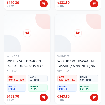
₺140,30
₺333,50
+ KDV
+ KDV
WUNDER
WUNDER
WP 102 VOLKSWAGEN
WPK 102 VOLKSWAGEN
PASSAT 96 8A0 819 439
PASSAT (KARBONLU ) 8A0
Polen Filtresi
819 439B Polen Filtresi
WP 102
WPK 102
OEM
MANN
OEM
MANN
8A0 819 439
CU 3955
8A0 819 439B
CUK 3955
MAHLE
HENGST
MAHLE
HENGST
E905LI
LA 45
E905LC
LAK 45
₺158,70
₺343,85
+ KDV
+ KDV