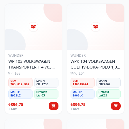
WUNDER
WUNDER
WP 103 VOLKSWAGEN
WPK 104 VOLKSWAGEN
TRANSPORTER T 4 703
GOLF IV-BORA-POLO 1J0
819 989 Polen Filtresi
819 644 Polen Filtresi
WP 103
WPK 104
OEM
MANN
OEM
MANN
703 819 989
CU 1738
1J0819644
CUK2862
MAHLE
HENGST
MAHLE
HENGST
E922LI
LA 65
E900LC
LAK63
₺396,75
₺396,75
+ KDV
+ KDV