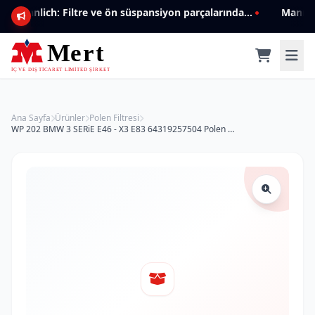
Mannlich: Filtre ve ön süspansiyon parçalarında genişleyen ürün yelpazesiyle kalite ve güven.
Ana Sayfa
Ürünler
Polen Filtresi
WP 202 BMW 3 SERiE E46 - X3 E83 64319257504 Polen Filtresi