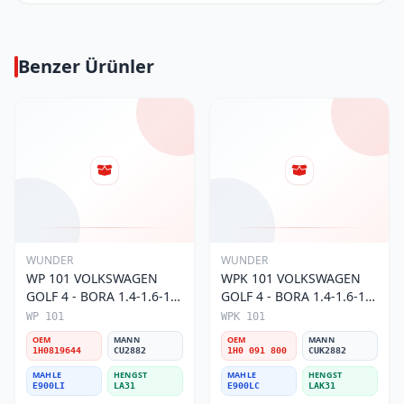
Benzer Ürünler
WUNDER
WUNDER
WP 101 VOLKSWAGEN
WPK 101 VOLKSWAGEN
GOLF 4 - BORA 1.4-1.6-1.8
GOLF 4 - BORA 1.4-1.6-1.8
POLO III 1H0 819 644
POLO III KARBONLU 1H0
WP 101
WPK 101
Polen Filtresi
091 800 Polen Filtresi
OEM
MANN
OEM
MANN
1H0819644
CU2882
1H0 091 800
CUK2882
MAHLE
HENGST
MAHLE
HENGST
E900LI
LA31
E900LC
LAK31