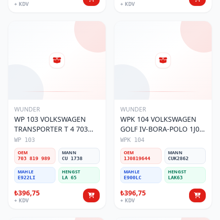
+ KDV
+ KDV
WUNDER
WUNDER
WP 103 VOLKSWAGEN
WPK 104 VOLKSWAGEN
TRANSPORTER T 4 703
GOLF IV-BORA-POLO 1J0
819 989 Polen Filtresi
819 644 Polen Filtresi
WP 103
WPK 104
OEM
MANN
OEM
MANN
703 819 989
CU 1738
1J0819644
CUK2862
MAHLE
HENGST
MAHLE
HENGST
E922LI
LA 65
E900LC
LAK63
₺396,75
₺396,75
+ KDV
+ KDV