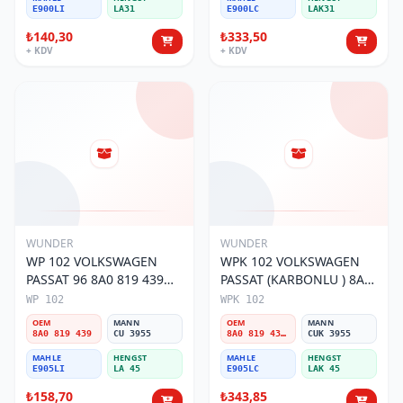
E900LI
LA31
E900LC
LAK31
₺140,30
₺333,50
+ KDV
+ KDV
WUNDER
WUNDER
WP 102 VOLKSWAGEN
WPK 102 VOLKSWAGEN
PASSAT 96 8A0 819 439
PASSAT (KARBONLU ) 8A0
Polen Filtresi
819 439B Polen Filtresi
WP 102
WPK 102
OEM
MANN
OEM
MANN
8A0 819 439
CU 3955
8A0 819 439B
CUK 3955
MAHLE
HENGST
MAHLE
HENGST
E905LI
LA 45
E905LC
LAK 45
₺158,70
₺343,85