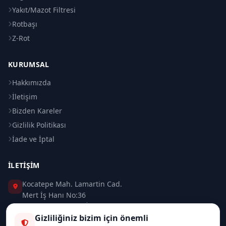
Yakıt/Mazot Filtresi
Rotbaşı
Z-Rot
KURUMSAL
Hakkımızda
İletişim
Bizden Kareler
Gizlilik Politikası
İade ve İptal
İLETIŞIM
Kocatepe Mah. Lamartin Cad.
Mert İş Hanı No:36
Taksim / Beyoğlu / İSTANBUL
Gizliliğiniz bizim için önemli
0 (212) 235 37 83