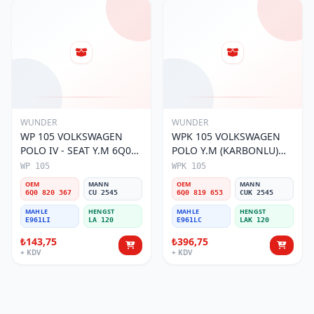
WUNDER
WUNDER
WP 105 VOLKSWAGEN
WPK 105 VOLKSWAGEN
POLO IV - SEAT Y.M 6Q0
POLO Y.M (KARBONLU)
820 367 Polen Filtresi
6Q0 819 653 Polen Filtresi
WP 105
WPK 105
OEM
MANN
OEM
MANN
6Q0 820 367
CU 2545
6Q0 819 653
CUK 2545
MAHLE
HENGST
MAHLE
HENGST
E961LI
LA 120
E961LC
LAK 120
₺143,75
₺396,75
+ KDV
+ KDV