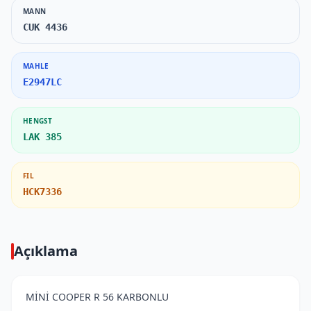
MANN
CUK 4436
MAHLE
E2947LC
HENGST
LAK 385
FIL
HCK7336
Açıklama
MİNİ COOPER R 56 KARBONLU