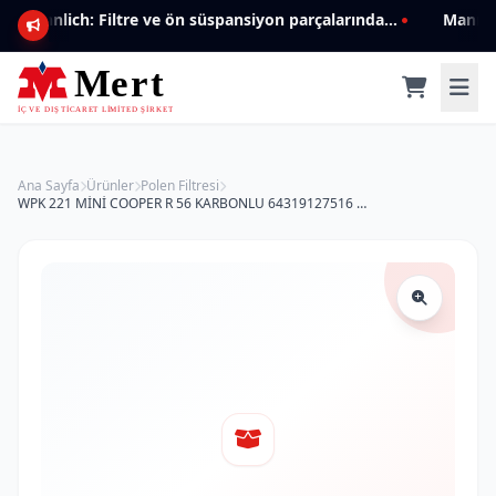
Mannlich: Filtre ve ön süspansiyon parçalarında genişleyen ürün yelpazesiyle kalite ve güven.
Ana Sayfa
Ürünler
Polen Filtresi
WPK 221 MİNİ COOPER R 56 KARBONLU 64319127516 Polen Filtresi