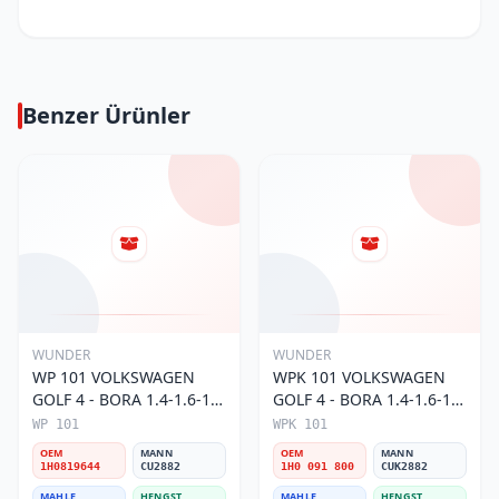
Benzer Ürünler
WUNDER
WUNDER
WP 101 VOLKSWAGEN
WPK 101 VOLKSWAGEN
GOLF 4 - BORA 1.4-1.6-1.8
GOLF 4 - BORA 1.4-1.6-1.8
POLO III 1H0 819 644
POLO III KARBONLU 1H0
WP 101
WPK 101
Polen Filtresi
091 800 Polen Filtresi
OEM
MANN
OEM
MANN
1H0819644
CU2882
1H0 091 800
CUK2882
MAHLE
HENGST
MAHLE
HENGST