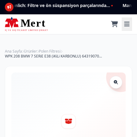
Mannlich: Filtre ve ön süspansiyon parçalarında genişleyen ürün yelpazesiyle kalite ve güven.
Ana Sayfa
Ürünler
Polen Filtresi
WPK 208 BMW 7 SERiE E38 (iKiLi KARBONLU) 64319070072 Polen Filtresi