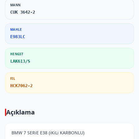
MANN
CUK 3642-2
MAHLE
E983LC
HENGST
LAK613/S
FIL
HCK7062-2
Açıklama
BMW 7 SERiE E38 (iKiLi KARBONLU)