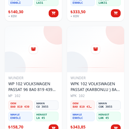
E900LI
LA31
E900LC
LAK31
₺140,30
₺333,50
+ KDV
+ KDV
WUNDER
WUNDER
WP 102 VOLKSWAGEN
WPK 102 VOLKSWAGEN
PASSAT 96 8A0 819 439
PASSAT (KARBONLU ) 8A0
Polen Filtresi
819 439B Polen Filtresi
WP 102
WPK 102
OEM
MANN
OEM
MANN
8A0 819 439
CU 3955
8A0 819 439B
CUK 3955
MAHLE
HENGST
MAHLE
HENGST
E905LI
LA 45
E905LC
LAK 45
₺158,70
₺343,85