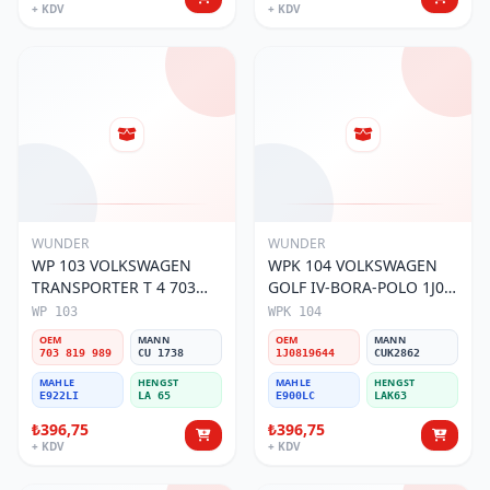
+ KDV
+ KDV
WUNDER
WUNDER
WP 103 VOLKSWAGEN
WPK 104 VOLKSWAGEN
TRANSPORTER T 4 703
GOLF IV-BORA-POLO 1J0
819 989 Polen Filtresi
819 644 Polen Filtresi
WP 103
WPK 104
OEM
MANN
OEM
MANN
703 819 989
CU 1738
1J0819644
CUK2862
MAHLE
HENGST
MAHLE
HENGST
E922LI
LA 65
E900LC
LAK63
₺396,75
₺396,75
+ KDV
+ KDV