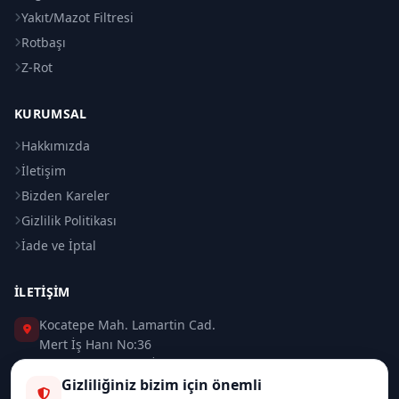
Yakıt/Mazot Filtresi
Rotbaşı
Z-Rot
KURUMSAL
Hakkımızda
İletişim
Bizden Kareler
Gizlilik Politikası
İade ve İptal
İLETIŞIM
Kocatepe Mah. Lamartin Cad.
Mert İş Hanı No:36
Taksim / Beyoğlu / İSTANBUL
Gizliliğiniz bizim için önemli
0 (212) 235 37 83