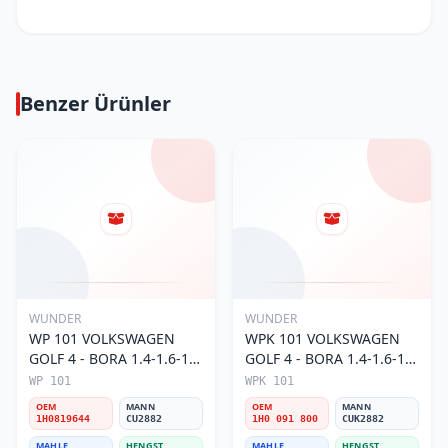
Benzer Ürünler
WUNDER
WUNDER
WP 101 VOLKSWAGEN
WPK 101 VOLKSWAGEN
GOLF 4 - BORA 1.4-1.6-1.8
GOLF 4 - BORA 1.4-1.6-1.8
POLO III 1H0 819 644
POLO III KARBONLU 1H0
WP 101
WPK 101
Polen Filtresi
091 800 Polen Filtresi
OEM
MANN
OEM
MANN
1H0819644
CU2882
1H0 091 800
CUK2882
MAHLE
HENGST
MAHLE
HENGST