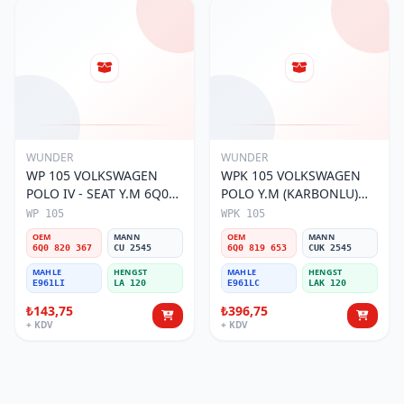
WUNDER
WUNDER
WP 105 VOLKSWAGEN
WPK 105 VOLKSWAGEN
POLO IV - SEAT Y.M 6Q0
POLO Y.M (KARBONLU)
820 367 Polen Filtresi
6Q0 819 653 Polen Filtresi
WP 105
WPK 105
OEM
MANN
OEM
MANN
6Q0 820 367
CU 2545
6Q0 819 653
CUK 2545
MAHLE
HENGST
MAHLE
HENGST
E961LI
LA 120
E961LC
LAK 120
₺143,75
₺396,75
+ KDV
+ KDV