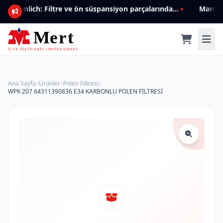
Mannlich: Filtre ve ön süspansiyon parçalarında genişleyen ürün yelpazesiyle kalite ve güven.
Ana Sayfa
Ürünler
Polen Filtresi
WPK 207 64311390836 E34 KARBONLU POLEN FİLTRESİ