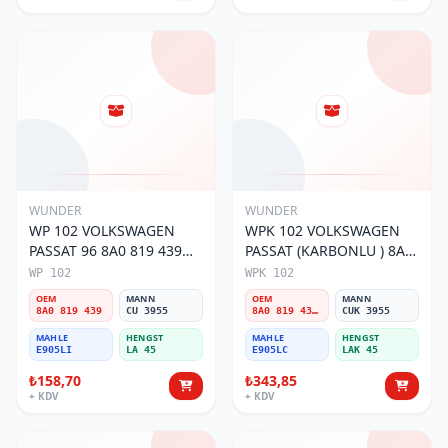
WUNDER
WUNDER
WP 102 VOLKSWAGEN
WPK 102 VOLKSWAGEN
PASSAT 96 8A0 819 439
PASSAT (KARBONLU ) 8A0
Polen Filtresi
819 439B Polen Filtresi
WP 102
WPK 102
OEM
MANN
OEM
MANN
8A0 819 439
CU 3955
8A0 819 439B
CUK 3955
MAHLE
HENGST
MAHLE
HENGST
E905LI
LA 45
E905LC
LAK 45
₺158,70
₺343,85
+ KDV
+ KDV