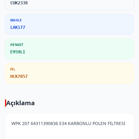
CUK2338
MAHLE
LAK177
HENGST
E959LI
FIL
HCK7057
Açıklama
WPK 207 64311390836 E34 KARBONLU POLEN FİLTRESİ