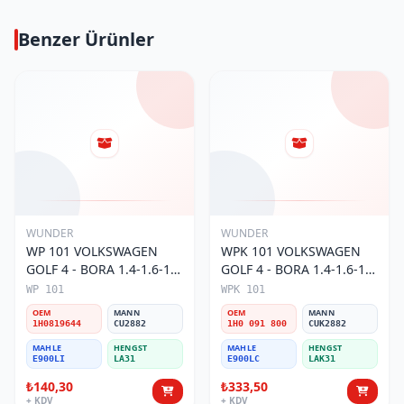
Benzer Ürünler
WUNDER
WUNDER
WP 101 VOLKSWAGEN
WPK 101 VOLKSWAGEN
GOLF 4 - BORA 1.4-1.6-1.8
GOLF 4 - BORA 1.4-1.6-1.8
POLO III 1H0 819 644
POLO III KARBONLU 1H0
WP 101
WPK 101
Polen Filtresi
091 800 Polen Filtresi
OEM
MANN
OEM
MANN
1H0819644
CU2882
1H0 091 800
CUK2882
MAHLE
HENGST
MAHLE
HENGST
E900LI
LA31
E900LC
LAK31
₺140,30
₺333,50
+ KDV
+ KDV