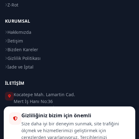
Z-Rot
KURUMSAL
Hakkımızda
İletişim
Bizden Kareler
Gizlilik Politikası
İade ve İptal
İLETIŞIM
Kocatepe Mah. Lamartin Cad.
Mert İş Hanı No:36
Taksim / Beyoğlu / İSTANBUL
Gizliliğiniz bizim için önemli
0 (212) 235 37 83
Size daha iyi bir deneyim sunmak, site trafiğini
ölçmek ve hizmetlerimizi geliştirmek için
0 (532) 418 08 46
çerezlerden yararlanıyoruz. Tercihlerinizi