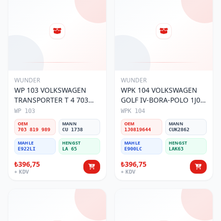
WUNDER
WUNDER
WP 103 VOLKSWAGEN
WPK 104 VOLKSWAGEN
TRANSPORTER T 4 703
GOLF IV-BORA-POLO 1J0
819 989 Polen Filtresi
819 644 Polen Filtresi
WP 103
WPK 104
OEM
MANN
OEM
MANN
703 819 989
CU 1738
1J0819644
CUK2862
MAHLE
HENGST
MAHLE
HENGST
E922LI
LA 65
E900LC
LAK63
₺396,75
₺396,75
+ KDV
+ KDV