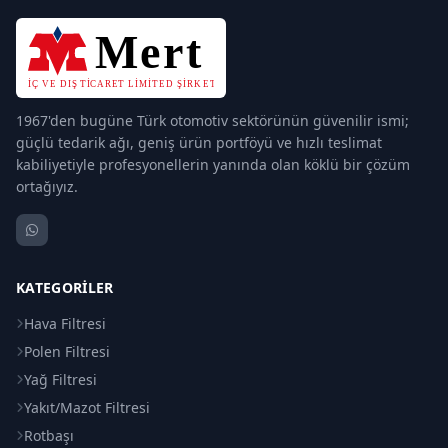
1967'den bugüne Türk otomotiv sektörünün güvenilir ismi;
güçlü tedarik ağı, geniş ürün portföyü ve hızlı teslimat
kabiliyetiyle profesyonellerin yanında olan köklü bir çözüm
ortağıyız.
KATEGORILER
Hava Filtresi
Polen Filtresi
Yağ Filtresi
Yakıt/Mazot Filtresi
Rotbaşı