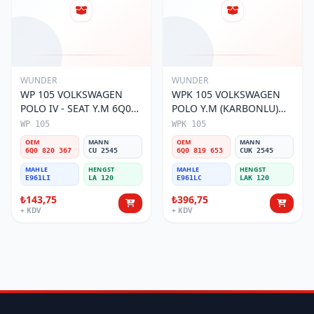
WUNDER
WUNDER
WP 105 VOLKSWAGEN
WPK 105 VOLKSWAGEN
POLO IV - SEAT Y.M 6Q0
POLO Y.M (KARBONLU)
820 367 Polen Filtresi
6Q0 819 653 Polen Filtresi
WP 105
WPK 105
OEM
MANN
OEM
MANN
6Q0 820 367
CU 2545
6Q0 819 653
CUK 2545
MAHLE
HENGST
MAHLE
HENGST
E961LI
LA 120
E961LC
LAK 120
₺143,75
₺396,75
+ KDV
+ KDV