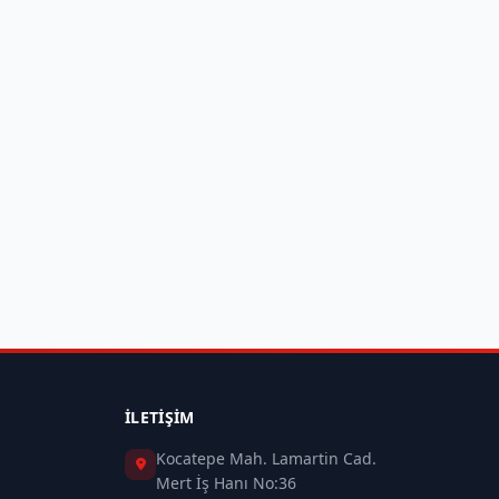
İLETIŞIM
Kocatepe Mah. Lamartin Cad.
Mert İş Hanı No:36