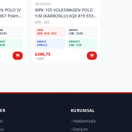
WUNDER
N POLO IV
WPK 105 VOLKSWAGEN POLO
Y.M (KARBONLU) 6Q0 819 653
Polen Filtresi
WPK 105
NN
OEM
MANN
2545
6Q0 819 653
CUK 2545
GST
MAHLE
HENGST
120
E961LC
LAK 120
₺396,75
+ KDV
LER
KURUMSAL
si
Hakkımızda
esi
İletişim