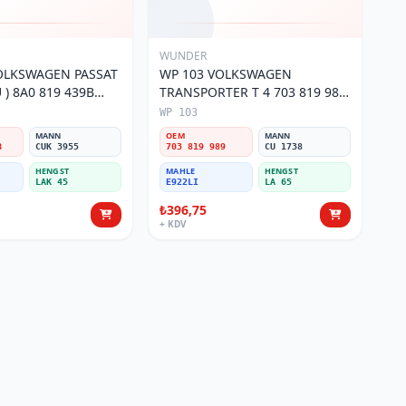
WUNDER
OLKSWAGEN PASSAT
WP 103 VOLKSWAGEN
) 8A0 819 439B
TRANSPORTER T 4 703 819 989
si
Polen Filtresi
WP 103
MANN
OEM
MANN
B
CUK 3955
703 819 989
CU 1738
HENGST
MAHLE
HENGST
LAK 45
E922LI
LA 65
₺396,75
+ KDV