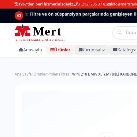
1967'den beri hizmetinizdeyiz.
0 (212) 235 37 83
info@merttrad
Mannlich: Filtre ve ön süspansiyon parçalarında genişleyen ürün
Anasayfa
Ürünler
Kurumsal
Katalog
Ana Sayfa
Ürünler
Polen Filtresi