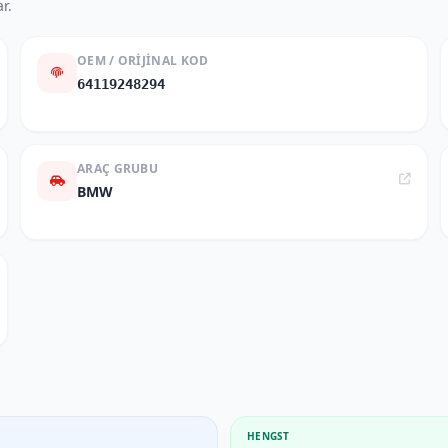
r.
OEM / ORIJINAL KOD
64119248294
ARAÇ GRUBU
BMW
HENGST