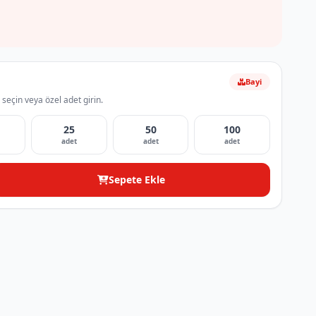
Bayi
 seçin veya özel adet girin.
25
50
100
adet
adet
adet
Sepete Ekle