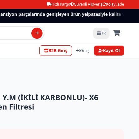
Hızlı Kargo
Güvenli Alışveriş
Kolay İade
siyon parçalarında genişleyen ürün yelpazesiyle kalite ve güven.
TR
B2B Giriş
Giriş
Kayıt Ol
Y.M (İKİLİ KARBONLU)- X6
n Filtresi