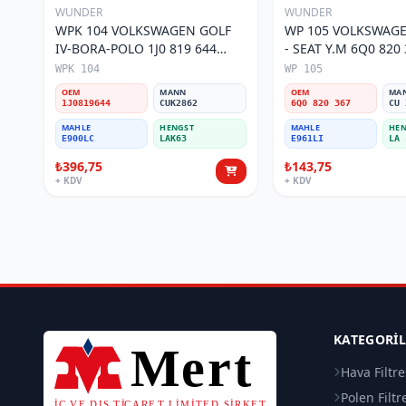
WUNDER
WUNDER
WPK 104 VOLKSWAGEN GOLF
WP 105 VOLKSWAGE
IV-BORA-POLO 1J0 819 644
- SEAT Y.M 6Q0 820 367 Polen
Polen Filtresi
Filtresi
WPK 104
WP 105
OEM
MANN
OEM
MA
1J0819644
CUK2862
6Q0 820 367
CU 
MAHLE
HENGST
MAHLE
HEN
E900LC
LAK63
E961LI
LA 
₺396,75
₺143,75
+ KDV
+ KDV
KATEGORI
Hava Filtre
Polen Filtr