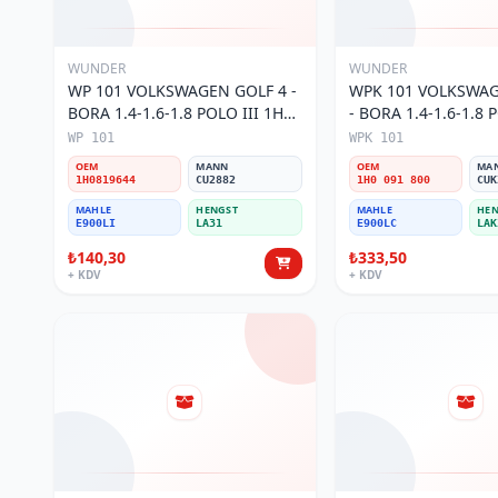
WUNDER
WUNDER
WP 101 VOLKSWAGEN GOLF 4 -
WPK 101 VOLKSWAG
BORA 1.4-1.6-1.8 POLO III 1H0
- BORA 1.4-1.6-1.8 P
819 644 Polen Filtresi
KARBONLU 1H0 091 
WP 101
WPK 101
Filtresi
OEM
MANN
OEM
MA
1H0819644
CU2882
1H0 091 800
CUK
MAHLE
HENGST
MAHLE
HEN
E900LI
LA31
E900LC
LAK
₺140,30
₺333,50
+ KDV
+ KDV