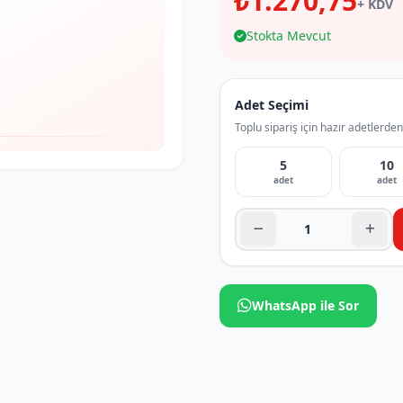
₺1.270,75
+ KDV
Stokta Mevcut
Adet Seçimi
Toplu sipariş için hazır adetlerden
5
10
adet
adet
WhatsApp ile Sor