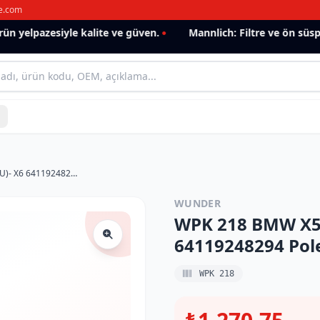
e.com
 yelpazesiyle kalite ve güven.
Mannlich: Filtre ve ön süspan
WPK 218 BMW X5 Y.M (İKİLİ KARBONLU)- X6 64119248294 Polen Filtresi
WUNDER
WPK 218 BMW X5 
64119248294 Pole
WPK 218