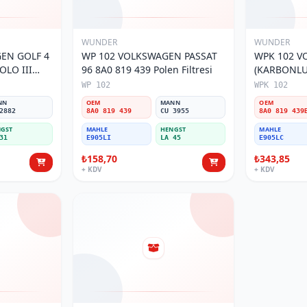
WUNDER
WUNDER
EN GOLF 4
WP 102 VOLKSWAGEN PASSAT
WPK 102 V
OLO III
96 8A0 819 439 Polen Filtresi
(KARBONLU 
800 Polen
Polen Filtre
WP 102
WPK 102
NN
OEM
MANN
OEM
2882
8A0 819 439
CU 3955
8A0 819 439
GST
MAHLE
HENGST
MAHLE
31
E905LI
LA 45
E905LC
₺158,70
₺343,85
+ KDV
+ KDV