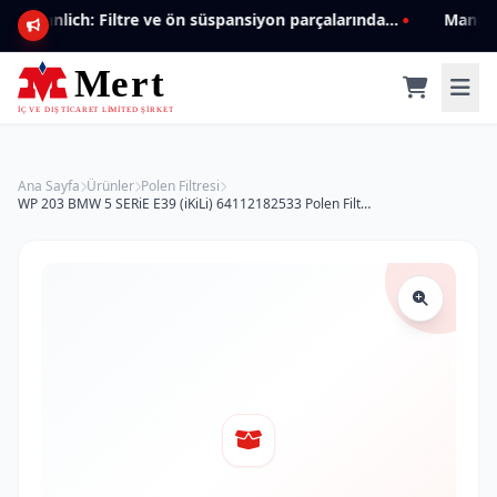
Mannlich: Filtre ve ön süspansiyon parçalarında genişleyen ürün yelpazesiyle kalite ve güven.
Ana Sayfa
Ürünler
Polen Filtresi
WP 203 BMW 5 SERiE E39 (iKiLi) 64112182533 Polen Filtresi