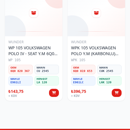
WUNDER
WUNDER
WP 105 VOLKSWAGEN
WPK 105 VOLKSWAGEN
POLO IV - SEAT Y.M 6Q0
POLO Y.M (KARBONLU)
820 367 Polen Filtresi
6Q0 819 653 Polen Filtresi
WP 105
WPK 105
OEM
MANN
OEM
MANN
6Q0 820 367
CU 2545
6Q0 819 653
CUK 2545
MAHLE
HENGST
MAHLE
HENGST
E961LI
LA 120
E961LC
LAK 120
₺143,75
₺396,75
+ KDV
+ KDV