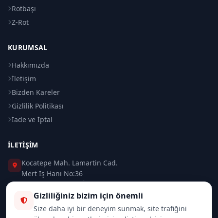
Rotbaşı
Z-Rot
KURUMSAL
Hakkımızda
İletişim
Bizden Kareler
Gizlilik Politikası
İade ve İptal
İLETIŞIM
Kocatepe Mah. Lamartin Cad.
Mert İş Hanı No:36
Taksim / Beyoğlu / İSTANBUL
Gizliliğiniz bizim için önemli
0 (212) 235 37 83
Size daha iyi bir deneyim sunmak, site trafiğini