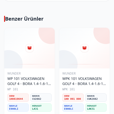
Benzer Ürünler
WUNDER
WUNDER
WP 101 VOLKSWAGEN
WPK 101 VOLKSWAGEN
GOLF 4 - BORA 1.4-1.6-1.8
GOLF 4 - BORA 1.4-1.6-1.8
POLO III 1H0 819 644
POLO III KARBONLU 1H0
WP 101
WPK 101
Polen Filtresi
091 800 Polen Filtresi
OEM
MANN
OEM
MANN
1H0819644
CU2882
1H0 091 800
CUK2882
MAHLE
HENGST
MAHLE
HENGST
E900LI
LA31
E900LC
LAK31