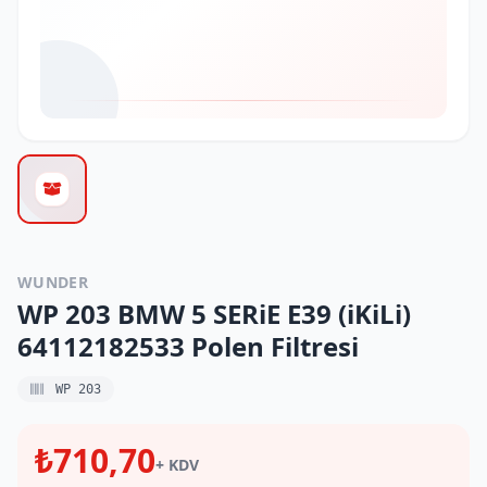
WUNDER
WP 203 BMW 5 SERiE E39 (iKiLi)
64112182533 Polen Filtresi
WP 203
₺710,70
+ KDV