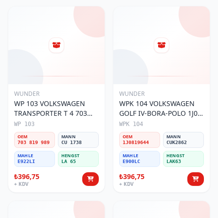
WUNDER
WUNDER
WP 103 VOLKSWAGEN
WPK 104 VOLKSWAGEN
TRANSPORTER T 4 703
GOLF IV-BORA-POLO 1J0
819 989 Polen Filtresi
819 644 Polen Filtresi
WP 103
WPK 104
OEM
MANN
OEM
MANN
703 819 989
CU 1738
1J0819644
CUK2862
MAHLE
HENGST
MAHLE
HENGST
E922LI
LA 65
E900LC
LAK63
₺396,75
₺396,75
+ KDV
+ KDV