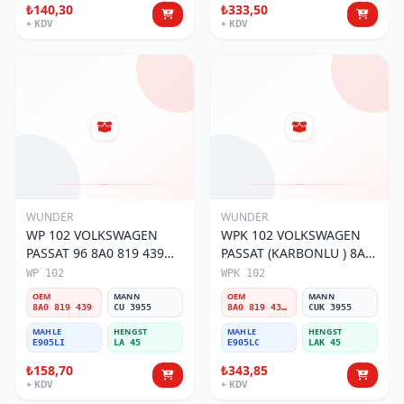
₺140,30
₺333,50
+ KDV
+ KDV
WUNDER
WUNDER
WP 102 VOLKSWAGEN
WPK 102 VOLKSWAGEN
PASSAT 96 8A0 819 439
PASSAT (KARBONLU ) 8A0
Polen Filtresi
819 439B Polen Filtresi
WP 102
WPK 102
OEM
MANN
OEM
MANN
8A0 819 439
CU 3955
8A0 819 439B
CUK 3955
MAHLE
HENGST
MAHLE
HENGST
E905LI
LA 45
E905LC
LAK 45
₺158,70
₺343,85
+ KDV
+ KDV