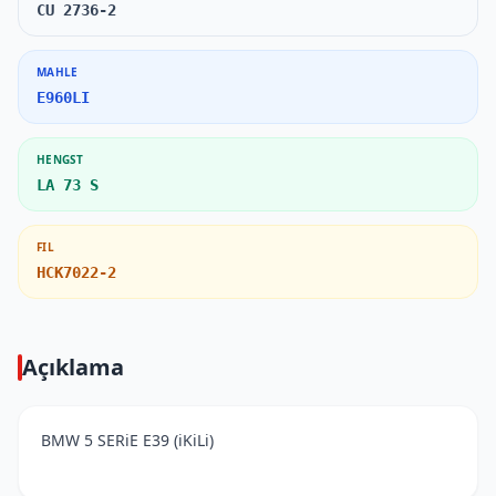
CU 2736-2
MAHLE
E960LI
HENGST
LA 73 S
FIL
HCK7022-2
Açıklama
BMW 5 SERiE E39 (iKiLi)