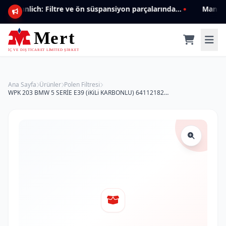
Mannlich: Filtre ve ön süspansiyon parçalarında genişleyen ürün yelpazesiyle kalite ve güven.
Ana Sayfa
Ürünler
Polen Filtresi
WPK 203 BMW 5 SERİE E39 (iKiLi KARBONLU) 64112182533 Polen Filtresi