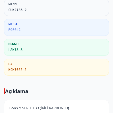
MANN
CUK2736-2
MAHLE
E960LC
HENGST
LAK73 S
FIL
HCK7022-2
Açıklama
BMW 5 SERİE E39 (iKiLi KARBONLU)