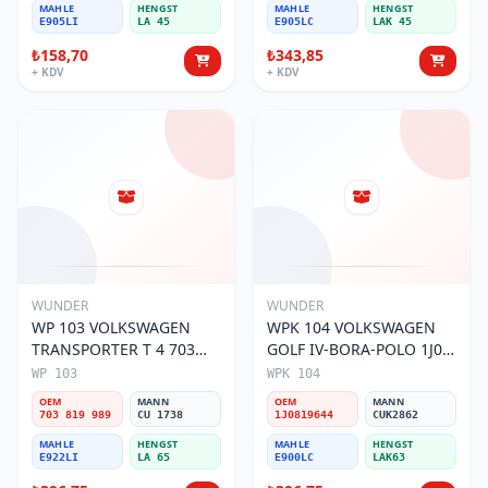
MAHLE
HENGST
MAHLE
HENGST
E905LI
LA 45
E905LC
LAK 45
₺158,70
₺343,85
+ KDV
+ KDV
WUNDER
WUNDER
WP 103 VOLKSWAGEN
WPK 104 VOLKSWAGEN
TRANSPORTER T 4 703
GOLF IV-BORA-POLO 1J0
819 989 Polen Filtresi
819 644 Polen Filtresi
WP 103
WPK 104
OEM
MANN
OEM
MANN
703 819 989
CU 1738
1J0819644
CUK2862
MAHLE
HENGST
MAHLE
HENGST
E922LI
LA 65
E900LC
LAK63