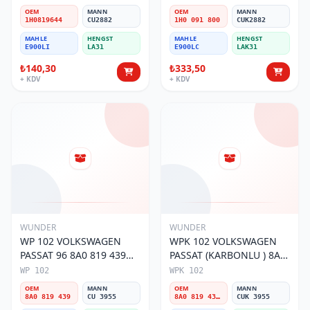
Polen Filtresi
091 800 Polen Filtresi
OEM
MANN
OEM
MANN
1H0819644
CU2882
1H0 091 800
CUK2882
MAHLE
HENGST
MAHLE
HENGST
E900LI
LA31
E900LC
LAK31
₺140,30
₺333,50
+ KDV
+ KDV
WUNDER
WUNDER
WP 102 VOLKSWAGEN
WPK 102 VOLKSWAGEN
PASSAT 96 8A0 819 439
PASSAT (KARBONLU ) 8A0
Polen Filtresi
819 439B Polen Filtresi
WP 102
WPK 102
OEM
MANN
OEM
MANN
8A0 819 439
CU 3955
8A0 819 439B
CUK 3955