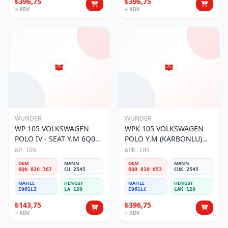
₺396,75
₺396,75
+ KDV
+ KDV
WUNDER
WUNDER
WP 105 VOLKSWAGEN
WPK 105 VOLKSWAGEN
POLO IV - SEAT Y.M 6Q0
POLO Y.M (KARBONLU)
820 367 Polen Filtresi
6Q0 819 653 Polen Filtresi
WP 105
WPK 105
OEM
MANN
OEM
MANN
6Q0 820 367
CU 2545
6Q0 819 653
CUK 2545
MAHLE
HENGST
MAHLE
HENGST
E961LI
LA 120
E961LC
LAK 120
₺143,75
₺396,75
+ KDV
+ KDV