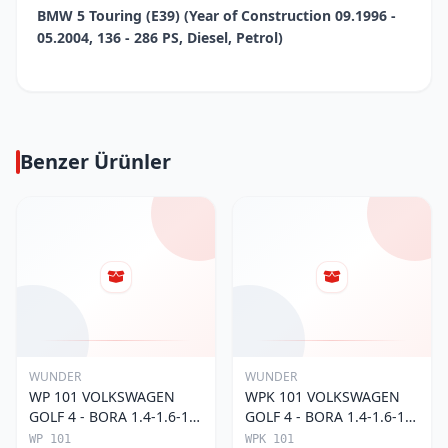
BMW 5 Touring (E39) (Year of Construction 09.1996 -
05.2004, 136 - 286 PS, Diesel, Petrol)
Benzer Ürünler
WUNDER
WUNDER
WP 101 VOLKSWAGEN
WPK 101 VOLKSWAGEN
GOLF 4 - BORA 1.4-1.6-1.8
GOLF 4 - BORA 1.4-1.6-1.8
POLO III 1H0 819 644
POLO III KARBONLU 1H0
WP 101
WPK 101