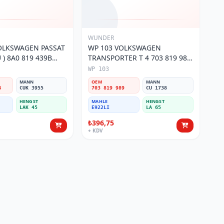
WUNDER
OLKSWAGEN PASSAT
WP 103 VOLKSWAGEN
) 8A0 819 439B
TRANSPORTER T 4 703 819 989
si
Polen Filtresi
WP 103
MANN
OEM
MANN
B
CUK 3955
703 819 989
CU 1738
HENGST
MAHLE
HENGST
LAK 45
E922LI
LA 65
₺396,75
+ KDV