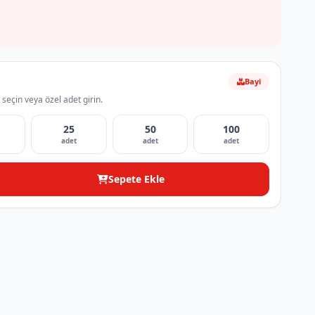
Bayi
 seçin veya özel adet girin.
25
50
100
adet
adet
adet
Sepete Ekle