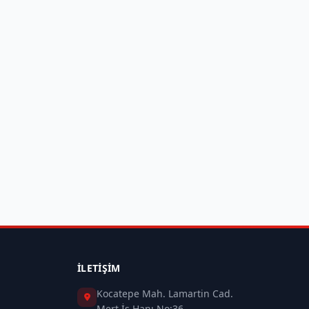
İLETIŞIM
Kocatepe Mah. Lamartin Cad.
Mert İş Hanı No:36