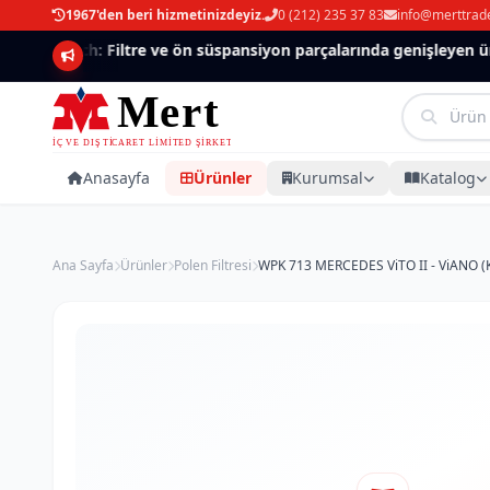
1967'den beri hizmetinizdeyiz.
0 (212) 235 37 83
info@merttrad
Mannlich: Filtre ve ön süspansiyon parçalarında genişleyen ürün
Anasayfa
Ürünler
Kurumsal
Katalog
Ana Sayfa
Ürünler
Polen Filtresi