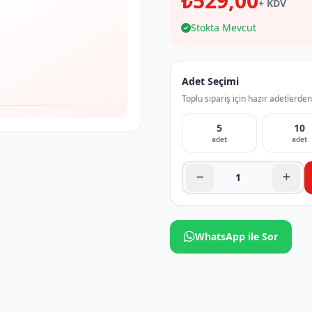
₺529,00
+ KDV
Stokta Mevcut
Adet Seçimi
Toplu sipariş için hazır adetlerden
5
10
adet
adet
WhatsApp ile Sor