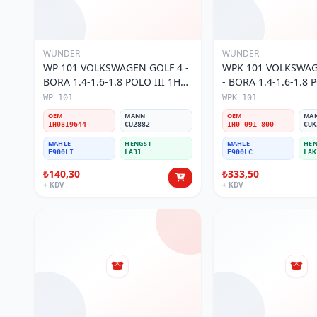
WUNDER
WUNDER
WP 101 VOLKSWAGEN GOLF 4 -
WPK 101 VOLKSWAG
BORA 1.4-1.6-1.8 POLO III 1H0
- BORA 1.4-1.6-1.8 P
819 644 Polen Filtresi
KARBONLU 1H0 091 
WP 101
WPK 101
Filtresi
OEM
MANN
OEM
MA
1H0819644
CU2882
1H0 091 800
CUK
MAHLE
HENGST
MAHLE
HEN
E900LI
LA31
E900LC
LAK
₺140,30
₺333,50
+ KDV
+ KDV