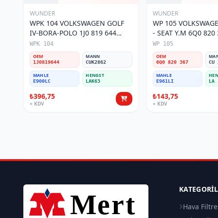
WUNDER
WUNDER
WPK 104 VOLKSWAGEN GOLF
WP 105 VOLKSWAGE
IV-BORA-POLO 1J0 819 644
- SEAT Y.M 6Q0 820 367 Polen
Polen Filtresi
Filtresi
WPK 104
WP 105
OEM
MANN
OEM
MA
1J0819644
CUK2862
6Q0 820 367
CU 
MAHLE
HENGST
MAHLE
HEN
E900LC
LAK63
E961LI
LA 
₺396,75
₺143,75
+ KDV
+ KDV
KATEGORI
Hava Filtre