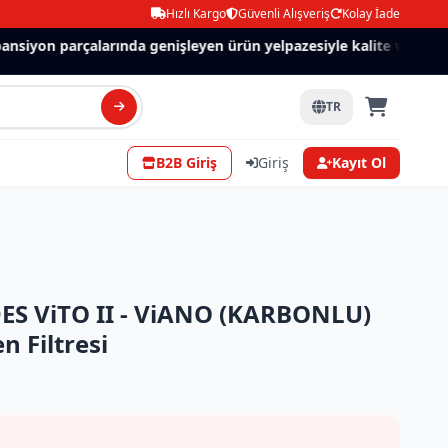
Hızlı Kargo
Güvenli Alışveriş
Kolay İade
siyon parçalarında genişleyen ürün yelpazesiyle kalite ve güven.
TR
B2B Giriş
Giriş
Kayıt Ol
S ViTO II - ViANO (KARBONLU)
n Filtresi