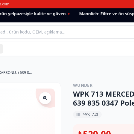
e.com
 yelpazesiyle kalite ve güven.
Mannlich: Filtre ve ön süspan
WPK 713 MERCEDES ViTO II - ViANO (KARBONLU) 639 835 0347 Polen Filtresi
WUNDER
WPK 713 MERCEDE
639 835 0347 Pole
WPK 713