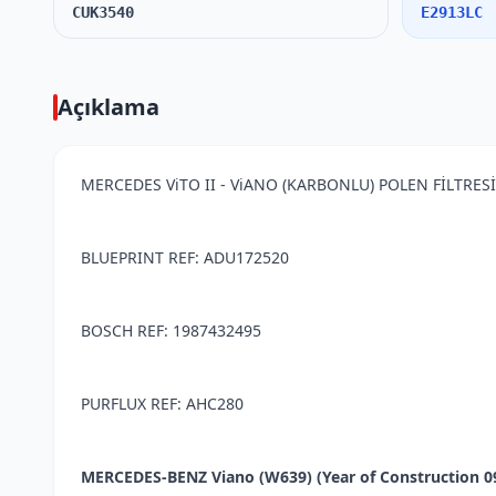
CUK3540
E2913LC
Açıklama
MERCEDES ViTO II - ViANO (KARBONLU) POLEN FİLTRESİ
BLUEPRINT REF: ADU172520
BOSCH REF: 1987432495
PURFLUX REF: AHC280
MERCEDES-BENZ Viano (W639) (Year of Construction 09.20