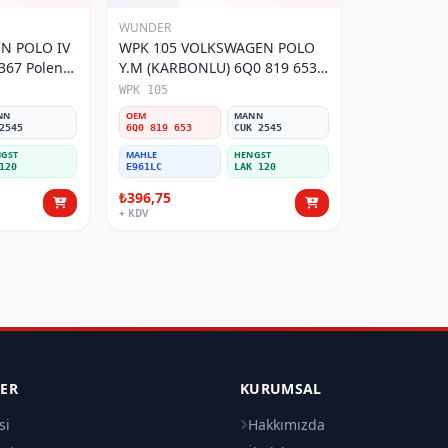
WUNDER
N POLO IV
WPK 105 VOLKSWAGEN POLO
Y.M (KARBONLU) 6Q0 819 653
Polen Filtresi
WPK 105
NN
OEM
MANN
2545
6Q0 819 653
CUK 2545
GST
MAHLE
HENGST
120
E961LC
LAK 120
₺396,75
+ KDV
LER
KURUMSAL
si
Hakkımızda