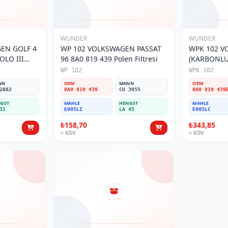
WUNDER
WUNDER
EN GOLF 4
WP 102 VOLKSWAGEN PASSAT
WPK 102 V
OLO III
96 8A0 819 439 Polen Filtresi
(KARBONLU 
800 Polen
Polen Filtre
WP 102
WPK 102
NN
OEM
MANN
OEM
2882
8A0 819 439
CU 3955
8A0 819 439
GST
MAHLE
HENGST
MAHLE
31
E905LI
LA 45
E905LC
₺158,70
₺343,85
+ KDV
+ KDV