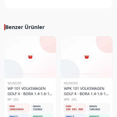
Benzer Ürünler
WUNDER
WUNDER
WP 101 VOLKSWAGEN
WPK 101 VOLKSWAGEN
GOLF 4 - BORA 1.4-1.6-1.8
GOLF 4 - BORA 1.4-1.6-1.8
POLO III 1H0 819 644
POLO III KARBONLU 1H0
WP 101
WPK 101
Polen Filtresi
091 800 Polen Filtresi
OEM
MANN
OEM
MANN
1H0819644
CU2882
1H0 091 800
CUK2882
MAHLE
HENGST
MAHLE
HENGST