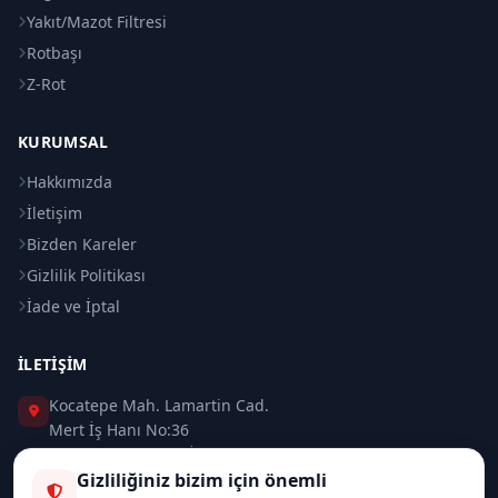
Yakıt/Mazot Filtresi
Rotbaşı
Z-Rot
KURUMSAL
Hakkımızda
İletişim
Bizden Kareler
Gizlilik Politikası
İade ve İptal
İLETIŞIM
Kocatepe Mah. Lamartin Cad.
Mert İş Hanı No:36
Taksim / Beyoğlu / İSTANBUL
Gizliliğiniz bizim için önemli
0 (212) 235 37 83