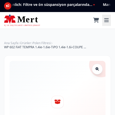
Mannlich: Filtre ve ön süspansiyon parçalarında genişleyen ürün yelpazesiyle kalite ve güven.
Ana Sayfa
Ürünler
Polen Filtresi
WP 602 FiAT TEMPRA 1.4ie-1.6ie-TiPO 1.4ie-1.6i-COUPE 60809709 Polen Filtresi