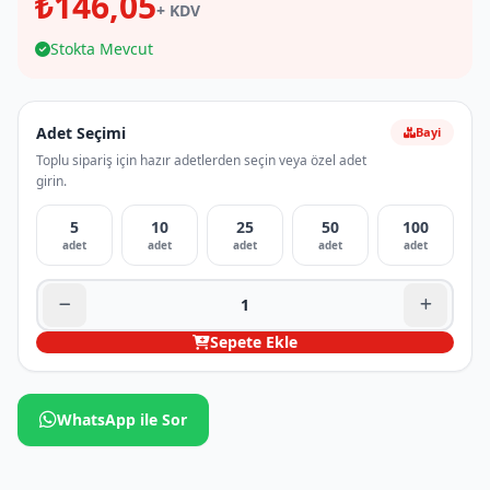
₺146,05
+ KDV
Stokta Mevcut
Adet Seçimi
Bayi
Toplu sipariş için hazır adetlerden seçin veya özel adet
girin.
5
10
25
50
100
adet
adet
adet
adet
adet
Sepete Ekle
WhatsApp ile Sor