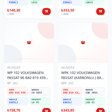
E900LI
LA31
E900LC
LAK31
₺140,30
₺333,50
+ KDV
+ KDV
WUNDER
WUNDER
WP 102 VOLKSWAGEN
WPK 102 VOLKSWAGEN
PASSAT 96 8A0 819 439
PASSAT (KARBONLU ) 8A0
Polen Filtresi
819 439B Polen Filtresi
WP 102
WPK 102
OEM
MANN
OEM
MANN
8A0 819 439
CU 3955
8A0 819 439B
CUK 3955
MAHLE
HENGST
MAHLE
HENGST
E905LI
LA 45
E905LC
LAK 45
₺158,70
₺343,85