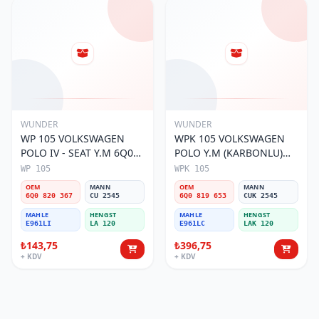
WUNDER
WUNDER
WP 105 VOLKSWAGEN
WPK 105 VOLKSWAGEN
POLO IV - SEAT Y.M 6Q0
POLO Y.M (KARBONLU)
820 367 Polen Filtresi
6Q0 819 653 Polen Filtresi
WP 105
WPK 105
OEM
MANN
OEM
MANN
6Q0 820 367
CU 2545
6Q0 819 653
CUK 2545
MAHLE
HENGST
MAHLE
HENGST
E961LI
LA 120
E961LC
LAK 120
₺143,75
₺396,75
+ KDV
+ KDV