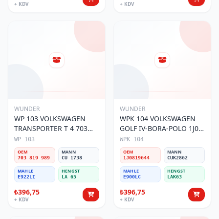
+ KDV
+ KDV
WUNDER
WUNDER
WP 103 VOLKSWAGEN
WPK 104 VOLKSWAGEN
TRANSPORTER T 4 703
GOLF IV-BORA-POLO 1J0
819 989 Polen Filtresi
819 644 Polen Filtresi
WP 103
WPK 104
OEM
MANN
OEM
MANN
703 819 989
CU 1738
1J0819644
CUK2862
MAHLE
HENGST
MAHLE
HENGST
E922LI
LA 65
E900LC
LAK63
₺396,75
₺396,75
+ KDV
+ KDV