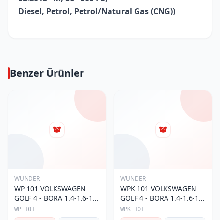
Diesel, Petrol, Petrol/Natural Gas (CNG))
Benzer Ürünler
WUNDER
WUNDER
WP 101 VOLKSWAGEN
WPK 101 VOLKSWAGEN
GOLF 4 - BORA 1.4-1.6-1.8
GOLF 4 - BORA 1.4-1.6-1.8
POLO III 1H0 819 644
POLO III KARBONLU 1H0
WP 101
WPK 101
Polen Filtresi
091 800 Polen Filtresi