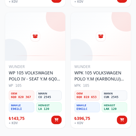
+ KDV
+ KDV
WUNDER
WUNDER
WP 105 VOLKSWAGEN
WPK 105 VOLKSWAGEN
POLO IV - SEAT Y.M 6Q0
POLO Y.M (KARBONLU)
820 367 Polen Filtresi
6Q0 819 653 Polen Filtresi
WP 105
WPK 105
OEM
MANN
OEM
MANN
6Q0 820 367
CU 2545
6Q0 819 653
CUK 2545
MAHLE
HENGST
MAHLE
HENGST
E961LI
LA 120
E961LC
LAK 120
₺143,75
₺396,75
+ KDV
+ KDV