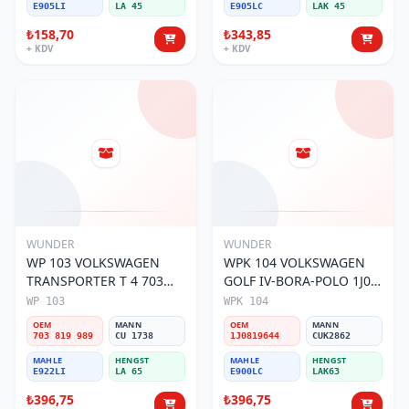
E905LI
LA 45
E905LC
LAK 45
₺158,70
₺343,85
+ KDV
+ KDV
WUNDER
WUNDER
WP 103 VOLKSWAGEN
WPK 104 VOLKSWAGEN
TRANSPORTER T 4 703
GOLF IV-BORA-POLO 1J0
819 989 Polen Filtresi
819 644 Polen Filtresi
WP 103
WPK 104
OEM
MANN
OEM
MANN
703 819 989
CU 1738
1J0819644
CUK2862
MAHLE
HENGST
MAHLE
HENGST
E922LI
LA 65
E900LC
LAK63
₺396,75
₺396,75