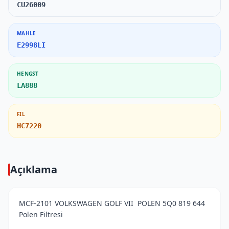
CU26009
MAHLE
E2998LI
HENGST
LA888
FIL
HC7220
Açıklama
MCF-2101 VOLKSWAGEN GOLF VII POLEN 5Q0 819 644
Polen Filtresi