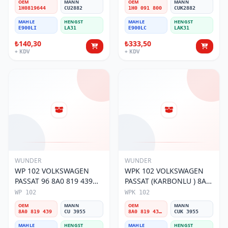
OEM
MANN
OEM
MANN
1H0819644
CU2882
1H0 091 800
CUK2882
MAHLE
HENGST
MAHLE
HENGST
E900LI
LA31
E900LC
LAK31
₺140,30
₺333,50
+ KDV
+ KDV
WUNDER
WUNDER
WP 102 VOLKSWAGEN
WPK 102 VOLKSWAGEN
PASSAT 96 8A0 819 439
PASSAT (KARBONLU ) 8A0
Polen Filtresi
819 439B Polen Filtresi
WP 102
WPK 102
OEM
MANN
OEM
MANN
8A0 819 439
CU 3955
8A0 819 439B
CUK 3955
MAHLE
HENGST
MAHLE
HENGST