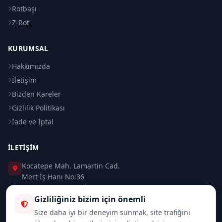
Rotbaşı
Z-Rot
KURUMSAL
Hakkımızda
İletişim
Bizden Kareler
Gizlilik Politikası
İade ve İptal
İLETIŞIM
Kocatepe Mah. Lamartin Cad.
Mert İş Hanı No:36
Taksim / Beyoğlu / İSTANBUL
Gizliliğiniz bizim için önemli
0 (212) 235 37 83
Size daha iyi bir deneyim sunmak, site trafiğini