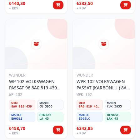
₺140,30
₺333,50
+ KDV
+ KDV
WUNDER
WUNDER
WP 102 VOLKSWAGEN
WPK 102 VOLKSWAGEN
PASSAT 96 8A0 819 439
PASSAT (KARBONLU ) 8A0
Polen Filtresi
819 439B Polen Filtresi
WP 102
WPK 102
OEM
MANN
OEM
MANN
8A0 819 439
CU 3955
8A0 819 439B
CUK 3955
MAHLE
HENGST
MAHLE
HENGST
E905LI
LA 45
E905LC
LAK 45
₺158,70
₺343,85
+ KDV
+ KDV