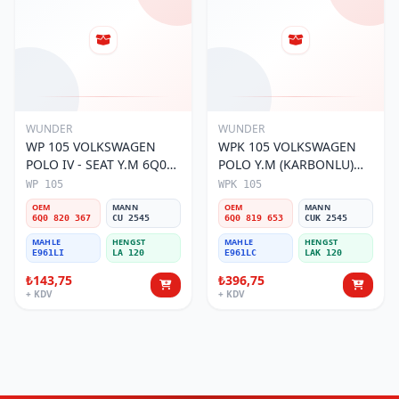
WUNDER
WUNDER
WP 105 VOLKSWAGEN
WPK 105 VOLKSWAGEN
POLO IV - SEAT Y.M 6Q0
POLO Y.M (KARBONLU)
820 367 Polen Filtresi
6Q0 819 653 Polen Filtresi
WP 105
WPK 105
OEM
MANN
OEM
MANN
6Q0 820 367
CU 2545
6Q0 819 653
CUK 2545
MAHLE
HENGST
MAHLE
HENGST
E961LI
LA 120
E961LC
LAK 120
₺143,75
₺396,75
+ KDV
+ KDV