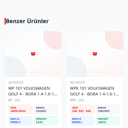
Benzer Ürünler
WUNDER
WUNDER
WP 101 VOLKSWAGEN
WPK 101 VOLKSWAGEN
GOLF 4 - BORA 1.4-1.6-1.8
GOLF 4 - BORA 1.4-1.6-1.8
POLO III 1H0 819 644
POLO III KARBONLU 1H0
WP 101
WPK 101
Polen Filtresi
091 800 Polen Filtresi
OEM
MANN
OEM
MANN
1H0819644
CU2882
1H0 091 800
CUK2882
MAHLE
HENGST
MAHLE
HENGST
E900LI
LA31
E900LC
LAK31