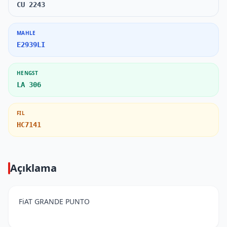
CU 2243
MAHLE
E2939LI
HENGST
LA 306
FIL
HC7141
Açıklama
FiAT GRANDE PUNTO