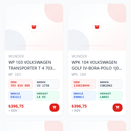
WUNDER
WUNDER
WP 103 VOLKSWAGEN
WPK 104 VOLKSWAGEN
TRANSPORTER T 4 703
GOLF IV-BORA-POLO 1J0
819 989 Polen Filtresi
819 644 Polen Filtresi
WP 103
WPK 104
OEM
MANN
OEM
MANN
703 819 989
CU 1738
1J0819644
CUK2862
MAHLE
HENGST
MAHLE
HENGST
E922LI
LA 65
E900LC
LAK63
₺396,75
₺396,75
+ KDV
+ KDV