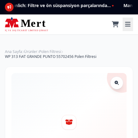
Mannlich: Filtre ve ön süspansiyon parçalarında genişleyen ürün yelpazesiyle kalite ve güven.
Ana Sayfa
Ürünler
Polen Filtresi
WP 313 FiAT GRANDE PUNTO 55702456 Polen Filtresi