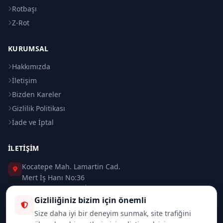
Rotbaşı
Z-Rot
KURUMSAL
Hakkımızda
İletişim
Bizden Kareler
Gizlilik Politikası
İade ve İptal
İLETIŞIM
Kocatepe Mah. Lamartin Cad.
Mert İş Hanı No:36
Taksim / Beyoğlu / İSTANBUL
Gizliliğiniz bizim için önemli
0 (212) 235 37 83
Size daha iyi bir deneyim sunmak, site trafiğini