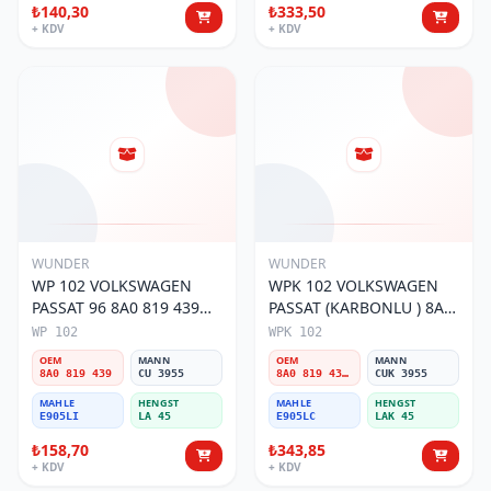
₺140,30
₺333,50
+ KDV
+ KDV
WUNDER
WUNDER
WP 102 VOLKSWAGEN
WPK 102 VOLKSWAGEN
PASSAT 96 8A0 819 439
PASSAT (KARBONLU ) 8A0
Polen Filtresi
819 439B Polen Filtresi
WP 102
WPK 102
OEM
MANN
OEM
MANN
8A0 819 439
CU 3955
8A0 819 439B
CUK 3955
MAHLE
HENGST
MAHLE
HENGST
E905LI
LA 45
E905LC
LAK 45
₺158,70
₺343,85
+ KDV
+ KDV