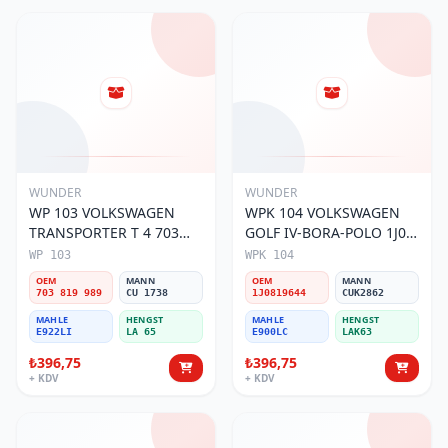
WUNDER
WUNDER
WP 103 VOLKSWAGEN
WPK 104 VOLKSWAGEN
TRANSPORTER T 4 703
GOLF IV-BORA-POLO 1J0
819 989 Polen Filtresi
819 644 Polen Filtresi
WP 103
WPK 104
OEM
MANN
OEM
MANN
703 819 989
CU 1738
1J0819644
CUK2862
MAHLE
HENGST
MAHLE
HENGST
E922LI
LA 65
E900LC
LAK63
₺396,75
₺396,75
+ KDV
+ KDV