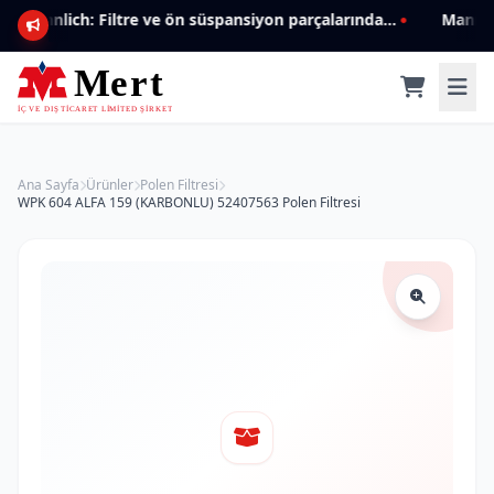
Mannlich: Filtre ve ön süspansiyon parçalarında genişleyen ürün yelpazesiyle kalite ve güven.
Ana Sayfa
Ürünler
Polen Filtresi
WPK 604 ALFA 159 (KARBONLU) 52407563 Polen Filtresi