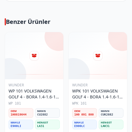
Benzer Ürünler
WUNDER
WUNDER
WP 101 VOLKSWAGEN
WPK 101 VOLKSWAGEN
GOLF 4 - BORA 1.4-1.6-1.8
GOLF 4 - BORA 1.4-1.6-1.8
POLO III 1H0 819 644
POLO III KARBONLU 1H0
WP 101
WPK 101
Polen Filtresi
091 800 Polen Filtresi
OEM
MANN
OEM
MANN
1H0819644
CU2882
1H0 091 800
CUK2882
MAHLE
HENGST
MAHLE
HENGST
E900LI
LA31
E900LC
LAK31