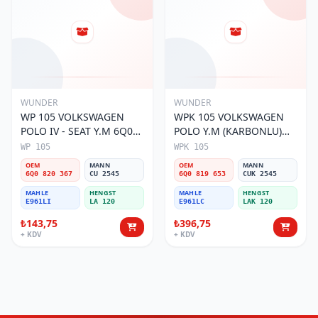
WUNDER
WUNDER
WP 105 VOLKSWAGEN
WPK 105 VOLKSWAGEN
POLO IV - SEAT Y.M 6Q0
POLO Y.M (KARBONLU)
820 367 Polen Filtresi
6Q0 819 653 Polen Filtresi
WP 105
WPK 105
OEM
MANN
OEM
MANN
6Q0 820 367
CU 2545
6Q0 819 653
CUK 2545
MAHLE
HENGST
MAHLE
HENGST
E961LI
LA 120
E961LC
LAK 120
₺143,75
₺396,75
+ KDV
+ KDV