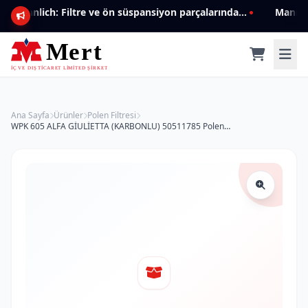
Mannlich: Filtre ve ön süspansiyon parçalarında genişleyen ürün yelpazesiyle kalite ve güven.
Ana Sayfa
Ürünler
Polen Filtresi
WPK 605 ALFA GİULİETTA (KARBONLU) 50511785 Polen Filtresi