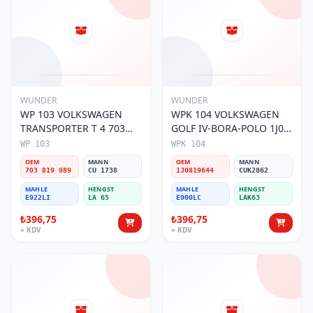
WUNDER
WUNDER
WP 103 VOLKSWAGEN
WPK 104 VOLKSWAGEN
TRANSPORTER T 4 703
GOLF IV-BORA-POLO 1J0
819 989 Polen Filtresi
819 644 Polen Filtresi
WP 103
WPK 104
OEM
MANN
OEM
MANN
703 819 989
CU 1738
1J0819644
CUK2862
MAHLE
HENGST
MAHLE
HENGST
E922LI
LA 65
E900LC
LAK63
₺396,75
₺396,75
+ KDV
+ KDV