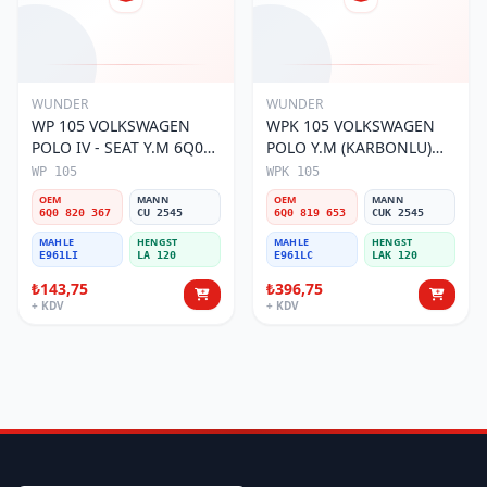
WUNDER
WUNDER
WP 105 VOLKSWAGEN
WPK 105 VOLKSWAGEN
POLO IV - SEAT Y.M 6Q0
POLO Y.M (KARBONLU)
820 367 Polen Filtresi
6Q0 819 653 Polen Filtresi
WP 105
WPK 105
OEM
MANN
OEM
MANN
6Q0 820 367
CU 2545
6Q0 819 653
CUK 2545
MAHLE
HENGST
MAHLE
HENGST
E961LI
LA 120
E961LC
LAK 120
₺143,75
₺396,75
+ KDV
+ KDV