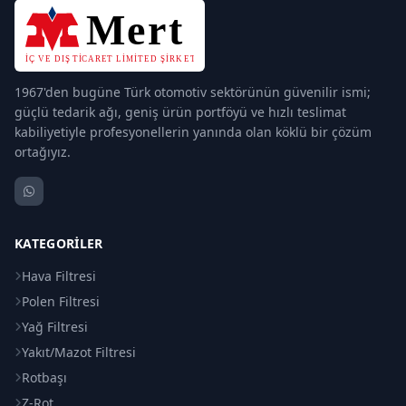
1967'den bugüne Türk otomotiv sektörünün güvenilir ismi;
güçlü tedarik ağı, geniş ürün portföyü ve hızlı teslimat
kabiliyetiyle profesyonellerin yanında olan köklü bir çözüm
ortağıyız.
KATEGORILER
Hava Filtresi
Polen Filtresi
Yağ Filtresi
Yakıt/Mazot Filtresi
Rotbaşı
Z-Rot