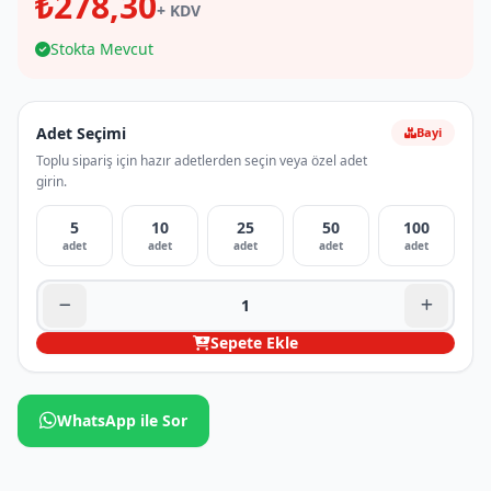
₺278,30
+ KDV
Stokta Mevcut
Adet Seçimi
Bayi
Toplu sipariş için hazır adetlerden seçin veya özel adet
girin.
5
10
25
50
100
adet
adet
adet
adet
adet
Sepete Ekle
WhatsApp ile Sor