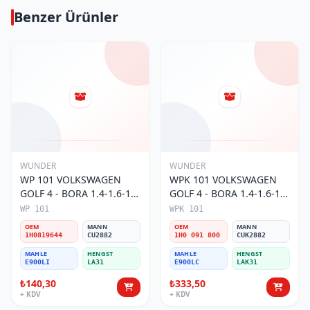
Benzer Ürünler
WUNDER
WUNDER
WP 101 VOLKSWAGEN
WPK 101 VOLKSWAGEN
GOLF 4 - BORA 1.4-1.6-1.8
GOLF 4 - BORA 1.4-1.6-1.8
POLO III 1H0 819 644
POLO III KARBONLU 1H0
WP 101
WPK 101
Polen Filtresi
091 800 Polen Filtresi
OEM
MANN
OEM
MANN
1H0819644
CU2882
1H0 091 800
CUK2882
MAHLE
HENGST
MAHLE
HENGST
E900LI
LA31
E900LC
LAK31
₺140,30
₺333,50
+ KDV
+ KDV