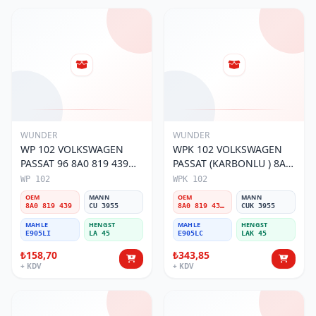
WUNDER
WUNDER
WP 102 VOLKSWAGEN
WPK 102 VOLKSWAGEN
PASSAT 96 8A0 819 439
PASSAT (KARBONLU ) 8A0
Polen Filtresi
819 439B Polen Filtresi
WP 102
WPK 102
OEM
MANN
OEM
MANN
8A0 819 439
CU 3955
8A0 819 439B
CUK 3955
MAHLE
HENGST
MAHLE
HENGST
E905LI
LA 45
E905LC
LAK 45
₺158,70
₺343,85
+ KDV
+ KDV