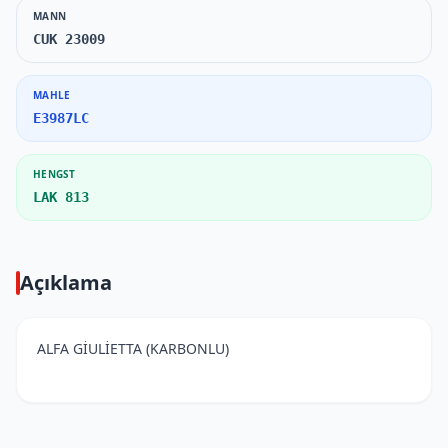
MANN
CUK 23009
MAHLE
E3987LC
HENGST
LAK 813
Açıklama
ALFA GİULİETTA (KARBONLU)