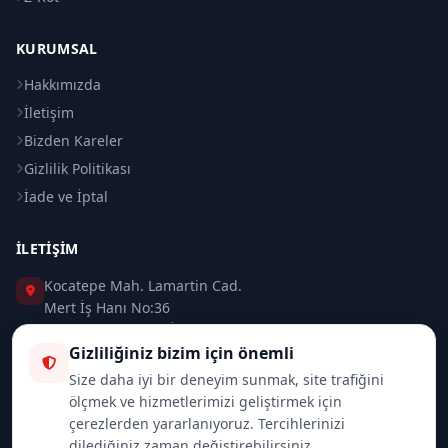
KURUMSAL
Hakkımızda
İletişim
Bizden Kareler
Gizlilik Politikası
İade ve İptal
İLETIŞIM
Kocatepe Mah. Lamartin Cad.
Mert İş Hanı No:36
Taksim / Beyoğlu / İSTANBUL
Gizliliğiniz bizim için önemli
0 (212) 235 37 83
Size daha iyi bir deneyim sunmak, site trafiğini
ölçmek ve hizmetlerimizi geliştirmek için
0 (532) 418 08 46
çerezlerden yararlanıyoruz. Tercihlerinizi
dilediğiniz zaman değiştirebilirsiniz.
info@merttrade.com