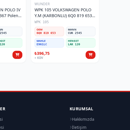
WUNDER
N POLO IV
WPK 105 VOLKSWAGEN POLO
Y.M (KARBONLU) 6Q0 819 653
Polen Filtresi
WPK 105
NN
OEM
MANN
2545
6Q0 819 653
CUK 2545
GST
MAHLE
HENGST
120
E961LC
LAK 120
₺396,75
+ KDV
LER
KURUMSAL
si
Hakkımızda
esi
İletişim