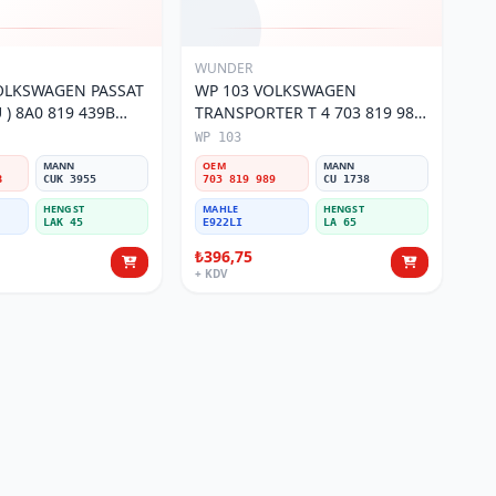
WUNDER
OLKSWAGEN PASSAT
WP 103 VOLKSWAGEN
) 8A0 819 439B
TRANSPORTER T 4 703 819 989
si
Polen Filtresi
WP 103
MANN
OEM
MANN
B
CUK 3955
703 819 989
CU 1738
HENGST
MAHLE
HENGST
LAK 45
E922LI
LA 65
₺396,75
+ KDV