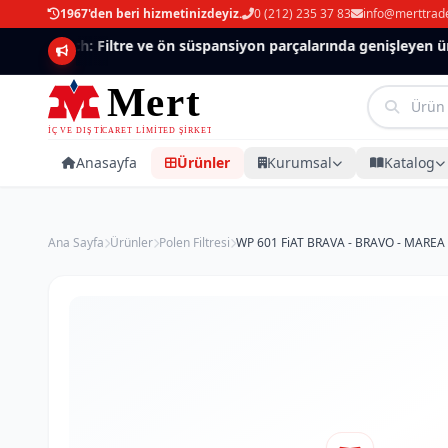
1967'den beri hizmetinizdeyiz.
0 (212) 235 37 83
info@merttrad
Mannlich: Filtre ve ön süspansiyon parçalarında genişleyen ürün
Anasayfa
Ürünler
Kurumsal
Katalog
Ana Sayfa
Ürünler
Polen Filtresi