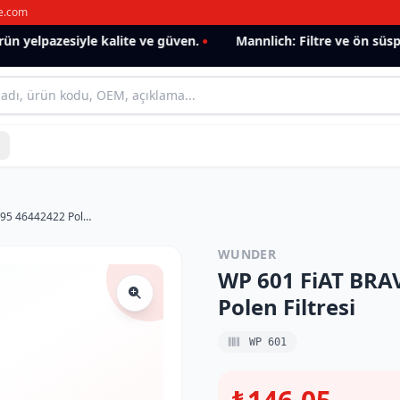
e.com
 yelpazesiyle kalite ve güven.
Mannlich: Filtre ve ön süspan
WP 601 FiAT BRAVA - BRAVO - MAREA 95 46442422 Polen Filtresi
WUNDER
WP 601 FiAT BRA
Polen Filtresi
WP 601