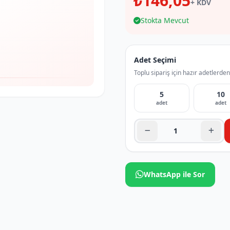
₺146,05
+ KDV
Stokta Mevcut
Adet Seçimi
Toplu sipariş için hazır adetlerden
5
10
adet
adet
WhatsApp ile Sor