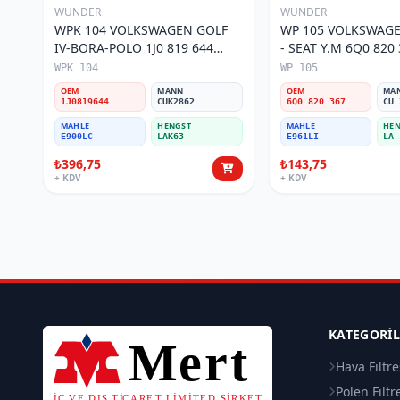
WUNDER
WUNDER
WPK 104 VOLKSWAGEN GOLF
WP 105 VOLKSWAGE
IV-BORA-POLO 1J0 819 644
- SEAT Y.M 6Q0 820 367 Polen
Polen Filtresi
Filtresi
WPK 104
WP 105
OEM
MANN
OEM
MA
1J0819644
CUK2862
6Q0 820 367
CU 
MAHLE
HENGST
MAHLE
HEN
E900LC
LAK63
E961LI
LA 
₺396,75
₺143,75
+ KDV
+ KDV
KATEGORI
Hava Filtre
Polen Filtr