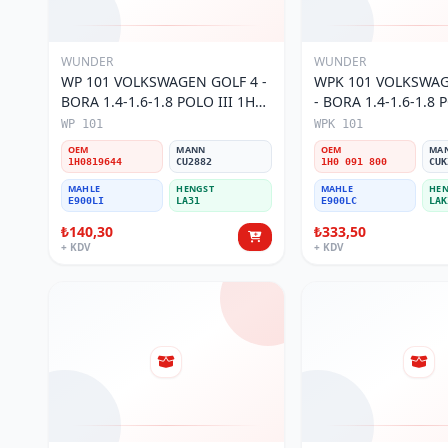
WUNDER
WUNDER
WP 101 VOLKSWAGEN GOLF 4 -
WPK 101 VOLKSWAG
BORA 1.4-1.6-1.8 POLO III 1H0
- BORA 1.4-1.6-1.8 P
819 644 Polen Filtresi
KARBONLU 1H0 091 
WP 101
WPK 101
Filtresi
OEM
MANN
OEM
MA
1H0819644
CU2882
1H0 091 800
CUK
MAHLE
HENGST
MAHLE
HEN
E900LI
LA31
E900LC
LAK
₺140,30
₺333,50
+ KDV
+ KDV