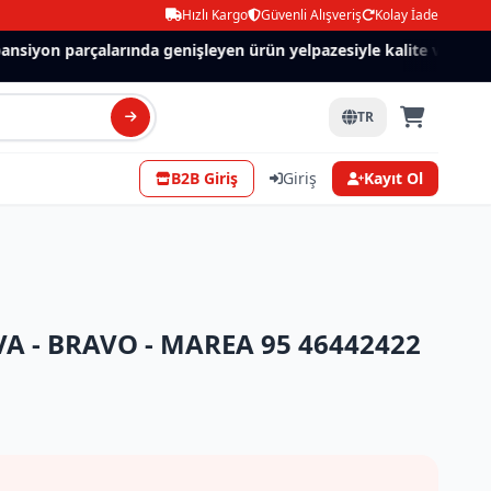
Hızlı Kargo
Güvenli Alışveriş
Kolay İade
siyon parçalarında genişleyen ürün yelpazesiyle kalite ve güven.
TR
B2B Giriş
Giriş
Kayıt Ol
VA - BRAVO - MAREA 95 46442422