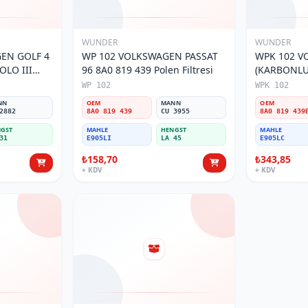
WUNDER
WUNDER
EN GOLF 4
WP 102 VOLKSWAGEN PASSAT
WPK 102 V
OLO III
96 8A0 819 439 Polen Filtresi
(KARBONLU 
800 Polen
Polen Filtre
WP 102
WPK 102
NN
OEM
MANN
OEM
2882
8A0 819 439
CU 3955
8A0 819 439
GST
MAHLE
HENGST
MAHLE
31
E905LI
LA 45
E905LC
₺158,70
₺343,85
+ KDV
+ KDV