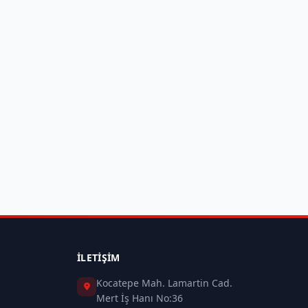
İLETIŞIM
Kocatepe Mah. Lamartin Cad.
Mert İş Hanı No:36