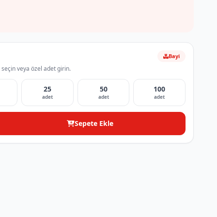
Bayi
 seçin veya özel adet girin.
25
50
100
adet
adet
adet
Sepete Ekle