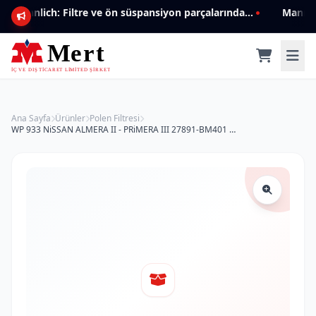
Mannlich: Filtre ve ön süspansiyon parçalarında genişleyen ürün yelpazesiyle kalite ve güven.
Ana Sayfa
Ürünler
Polen Filtresi
WP 933 NiSSAN ALMERA II - PRiMERA III 27891-BM401 Polen Filtresi