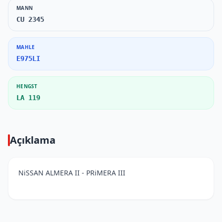
MANN
CU 2345
MAHLE
E975LI
HENGST
LA 119
Açıklama
NiSSAN ALMERA II - PRiMERA III