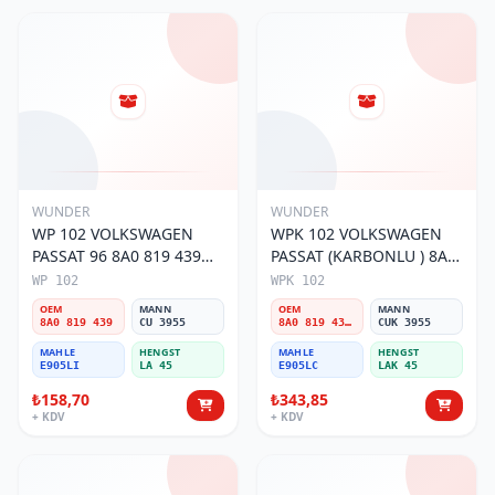
WUNDER
WUNDER
WP 102 VOLKSWAGEN
WPK 102 VOLKSWAGEN
PASSAT 96 8A0 819 439
PASSAT (KARBONLU ) 8A0
Polen Filtresi
819 439B Polen Filtresi
WP 102
WPK 102
OEM
MANN
OEM
MANN
8A0 819 439
CU 3955
8A0 819 439B
CUK 3955
MAHLE
HENGST
MAHLE
HENGST
E905LI
LA 45
E905LC
LAK 45
₺158,70
₺343,85
+ KDV
+ KDV