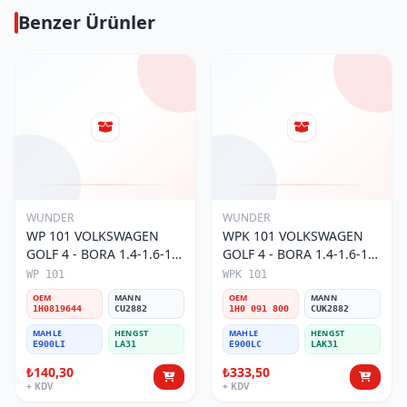
Benzer Ürünler
WUNDER
WUNDER
WP 101 VOLKSWAGEN
WPK 101 VOLKSWAGEN
GOLF 4 - BORA 1.4-1.6-1.8
GOLF 4 - BORA 1.4-1.6-1.8
POLO III 1H0 819 644
POLO III KARBONLU 1H0
WP 101
WPK 101
Polen Filtresi
091 800 Polen Filtresi
OEM
MANN
OEM
MANN
1H0819644
CU2882
1H0 091 800
CUK2882
MAHLE
HENGST
MAHLE
HENGST
E900LI
LA31
E900LC
LAK31
₺140,30
₺333,50
+ KDV
+ KDV