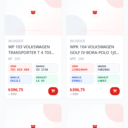
WUNDER
WUNDER
WP 103 VOLKSWAGEN
WPK 104 VOLKSWAGEN
TRANSPORTER T 4 703
GOLF IV-BORA-POLO 1J0
819 989 Polen Filtresi
819 644 Polen Filtresi
WP 103
WPK 104
OEM
MANN
OEM
MANN
703 819 989
CU 1738
1J0819644
CUK2862
MAHLE
HENGST
MAHLE
HENGST
E922LI
LA 65
E900LC
LAK63
₺396,75
₺396,75
+ KDV
+ KDV