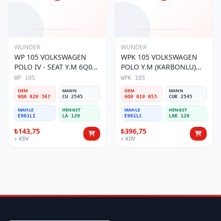
WUNDER
WUNDER
WP 105 VOLKSWAGEN
WPK 105 VOLKSWAGEN
POLO IV - SEAT Y.M 6Q0
POLO Y.M (KARBONLU)
820 367 Polen Filtresi
6Q0 819 653 Polen Filtresi
WP 105
WPK 105
OEM
MANN
OEM
MANN
6Q0 820 367
CU 2545
6Q0 819 653
CUK 2545
MAHLE
HENGST
MAHLE
HENGST
E961LI
LA 120
E961LC
LAK 120
₺143,75
₺396,75
+ KDV
+ KDV