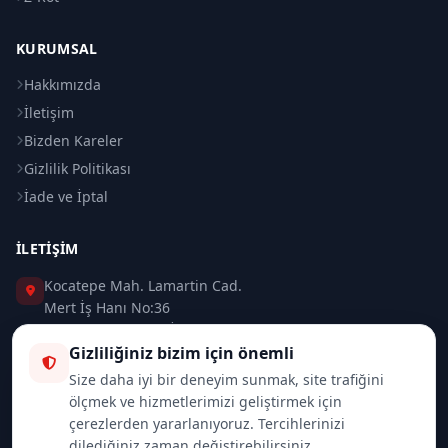
KURUMSAL
Hakkımızda
İletişim
Bizden Kareler
Gizlilik Politikası
İade ve İptal
İLETIŞIM
Kocatepe Mah. Lamartin Cad.
Mert İş Hanı No:36
Taksim / Beyoğlu / İSTANBUL
Gizliliğiniz bizim için önemli
0 (212) 235 37 83
Size daha iyi bir deneyim sunmak, site trafiğini
ölçmek ve hizmetlerimizi geliştirmek için
0 (532) 418 08 46
çerezlerden yararlanıyoruz. Tercihlerinizi
dilediğiniz zaman değiştirebilirsiniz.
info@merttrade.com