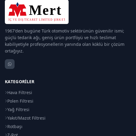
1967'den bugüne Türk otomotiv sektörünün güvenilir ismi;
güçlü tedarik ağı, geniş ürün portföyü ve hızlı teslimat
kabiliyetiyle profesyonellerin yanında olan köklü bir çözüm
ortağıyız.
KATEGORILER
Hava Filtresi
Polen Filtresi
Yağ Filtresi
Yakıt/Mazot Filtresi
Rotbaşı
Z-Rot