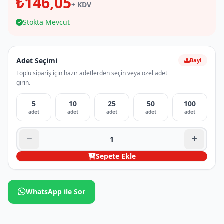
₺146,05
+ KDV
Stokta Mevcut
Adet Seçimi
Bayi
Toplu sipariş için hazır adetlerden seçin veya özel adet
girin.
5
10
25
50
100
adet
adet
adet
adet
adet
Sepete Ekle
WhatsApp ile Sor