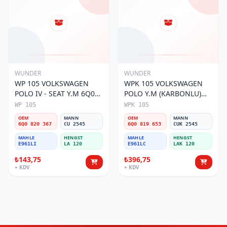
WUNDER
WUNDER
WP 105 VOLKSWAGEN
WPK 105 VOLKSWAGEN
POLO IV - SEAT Y.M 6Q0
POLO Y.M (KARBONLU)
820 367 Polen Filtresi
6Q0 819 653 Polen Filtresi
WP 105
WPK 105
OEM
MANN
OEM
MANN
6Q0 820 367
CU 2545
6Q0 819 653
CUK 2545
MAHLE
HENGST
MAHLE
HENGST
E961LI
LA 120
E961LC
LAK 120
₺143,75
₺396,75
+ KDV
+ KDV