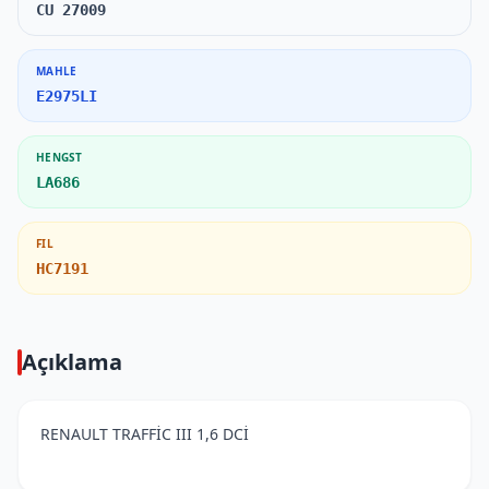
CU 27009
MAHLE
E2975LI
HENGST
LA686
FIL
HC7191
Açıklama
RENAULT TRAFFİC III 1,6 DCİ