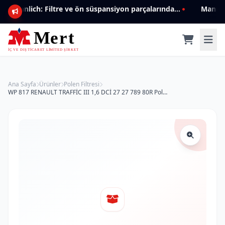
Mannlich: Filtre ve ön süspansiyon parçalarında genişleyen ürün yelpazesiyle kalite ve güven.
Ana Sayfa
Ürünler
Polen Filtresi
WP 817 RENAULT TRAFFİC III 1,6 DCİ 27 27 789 80R Polen Filtresi