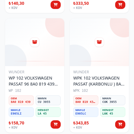
₺140,30
₺333,50
+ KDV
+ KDV
WUNDER
WUNDER
WP 102 VOLKSWAGEN
WPK 102 VOLKSWAGEN
PASSAT 96 8A0 819 439
PASSAT (KARBONLU ) 8A0
Polen Filtresi
819 439B Polen Filtresi
WP 102
WPK 102
OEM
MANN
OEM
MANN
8A0 819 439
CU 3955
8A0 819 439B
CUK 3955
MAHLE
HENGST
MAHLE
HENGST
E905LI
LA 45
E905LC
LAK 45
₺158,70
₺343,85
+ KDV
+ KDV