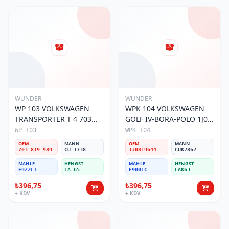
WUNDER
WUNDER
WP 103 VOLKSWAGEN
WPK 104 VOLKSWAGEN
TRANSPORTER T 4 703
GOLF IV-BORA-POLO 1J0
819 989 Polen Filtresi
819 644 Polen Filtresi
WP 103
WPK 104
OEM
MANN
OEM
MANN
703 819 989
CU 1738
1J0819644
CUK2862
MAHLE
HENGST
MAHLE
HENGST
E922LI
LA 65
E900LC
LAK63
₺396,75
₺396,75
+ KDV
+ KDV