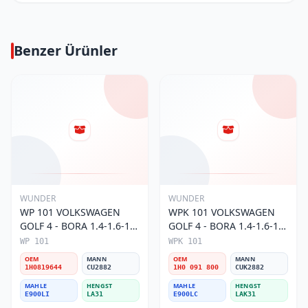
Benzer Ürünler
WUNDER
WUNDER
WP 101 VOLKSWAGEN
WPK 101 VOLKSWAGEN
GOLF 4 - BORA 1.4-1.6-1.8
GOLF 4 - BORA 1.4-1.6-1.8
POLO III 1H0 819 644
POLO III KARBONLU 1H0
WP 101
WPK 101
Polen Filtresi
091 800 Polen Filtresi
OEM
MANN
OEM
MANN
1H0819644
CU2882
1H0 091 800
CUK2882
MAHLE
HENGST
MAHLE
HENGST
E900LI
LA31
E900LC
LAK31