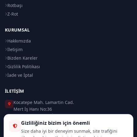
Rotbaşı
Z-Rot
KURUMSAL
Hakkımızda
İletişim
Bizden Kareler
Gizlilik Politikası
İade ve İptal
İLETIŞIM
Kocatepe Mah. Lamartin Cad.
Mert İş Hanı No:36
Taksim / Beyoğlu / İSTANBUL
Gizliliğiniz bizim için önemli
0 (212) 235 37 83
Size daha iyi bir deneyim sunmak, site trafiğini