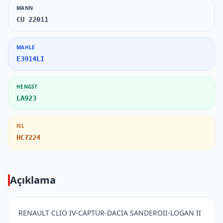
MANN
CU 22011
MAHLE
E3914LI
HENGST
LA923
FIL
HC7224
Açıklama
RENAULT CLIO IV-CAPTUR-DACIA SANDEROII-LOGAN II