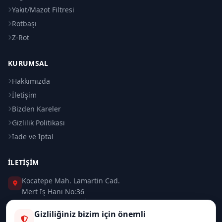
Yakıt/Mazot Filtresi
Rotbaşı
Z-Rot
KURUMSAL
Hakkımızda
İletişim
Bizden Kareler
Gizlilik Politikası
İade ve İptal
İLETIŞIM
Kocatepe Mah. Lamartin Cad.
Mert İş Hanı No:36
Taksim / Beyoğlu / İSTANBUL
Gizliliğiniz bizim için önemli
0 (212) 235 37 83