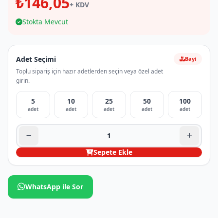
₺146,05
+ KDV
Stokta Mevcut
Adet Seçimi
Bayi
Toplu sipariş için hazır adetlerden seçin veya özel adet
girin.
5
10
25
50
100
adet
adet
adet
adet
adet
Sepete Ekle
WhatsApp ile Sor