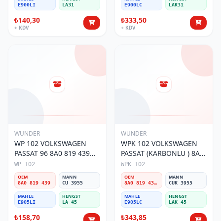
E900LI
LA31
E900LC
LAK31
₺140,30
₺333,50
+ KDV
+ KDV
WUNDER
WUNDER
WP 102 VOLKSWAGEN
WPK 102 VOLKSWAGEN
PASSAT 96 8A0 819 439
PASSAT (KARBONLU ) 8A0
Polen Filtresi
819 439B Polen Filtresi
WP 102
WPK 102
OEM
MANN
OEM
MANN
8A0 819 439
CU 3955
8A0 819 439B
CUK 3955
MAHLE
HENGST
MAHLE
HENGST
E905LI
LA 45
E905LC
LAK 45
₺158,70
₺343,85