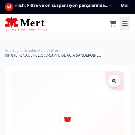
Mannlich: Filtre ve ön süspansiyon parçalarında genişleyen ürün yelpazesiyle kalite ve güven.
Ana Sayfa
Ürünler
Polen Filtresi
WP 816 RENAULT CLIO IV-CAPTUR-DACIA SANDEROII-LOGAN II 27 27 730 16R Polen Filtresi