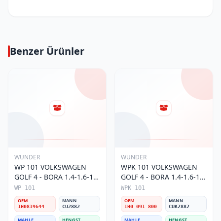
Benzer Ürünler
WUNDER
WUNDER
WP 101 VOLKSWAGEN
WPK 101 VOLKSWAGEN
GOLF 4 - BORA 1.4-1.6-1.8
GOLF 4 - BORA 1.4-1.6-1.8
POLO III 1H0 819 644
POLO III KARBONLU 1H0
WP 101
WPK 101
Polen Filtresi
091 800 Polen Filtresi
OEM
MANN
OEM
MANN
1H0819644
CU2882
1H0 091 800
CUK2882
MAHLE
HENGST
MAHLE
HENGST