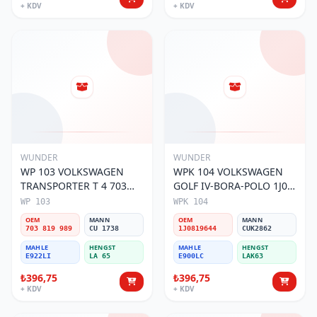
+ KDV
+ KDV
WUNDER
WUNDER
WP 103 VOLKSWAGEN
WPK 104 VOLKSWAGEN
TRANSPORTER T 4 703
GOLF IV-BORA-POLO 1J0
819 989 Polen Filtresi
819 644 Polen Filtresi
WP 103
WPK 104
OEM
MANN
OEM
MANN
703 819 989
CU 1738
1J0819644
CUK2862
MAHLE
HENGST
MAHLE
HENGST
E922LI
LA 65
E900LC
LAK63
₺396,75
₺396,75
+ KDV
+ KDV