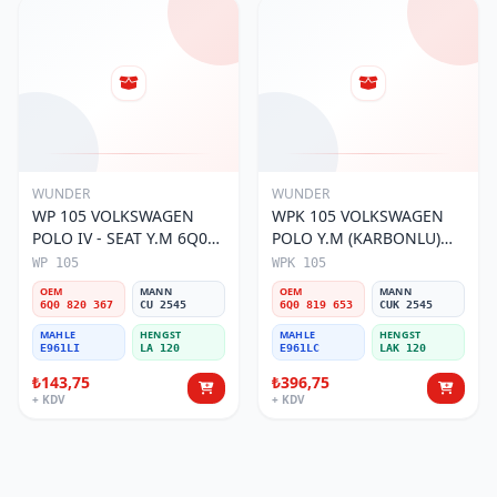
WUNDER
WUNDER
WP 105 VOLKSWAGEN
WPK 105 VOLKSWAGEN
POLO IV - SEAT Y.M 6Q0
POLO Y.M (KARBONLU)
820 367 Polen Filtresi
6Q0 819 653 Polen Filtresi
WP 105
WPK 105
OEM
MANN
OEM
MANN
6Q0 820 367
CU 2545
6Q0 819 653
CUK 2545
MAHLE
HENGST
MAHLE
HENGST
E961LI
LA 120
E961LC
LAK 120
₺143,75
₺396,75
+ KDV
+ KDV