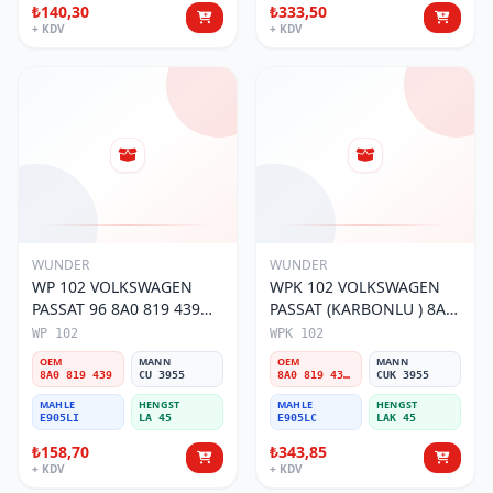
₺140,30
₺333,50
+ KDV
+ KDV
WUNDER
WUNDER
WP 102 VOLKSWAGEN
WPK 102 VOLKSWAGEN
PASSAT 96 8A0 819 439
PASSAT (KARBONLU ) 8A0
Polen Filtresi
819 439B Polen Filtresi
WP 102
WPK 102
OEM
MANN
OEM
MANN
8A0 819 439
CU 3955
8A0 819 439B
CUK 3955
MAHLE
HENGST
MAHLE
HENGST
E905LI
LA 45
E905LC
LAK 45
₺158,70
₺343,85
+ KDV
+ KDV