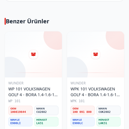
Benzer Ürünler
WUNDER
WUNDER
WP 101 VOLKSWAGEN
WPK 101 VOLKSWAGEN
GOLF 4 - BORA 1.4-1.6-1.8
GOLF 4 - BORA 1.4-1.6-1.8
POLO III 1H0 819 644
POLO III KARBONLU 1H0
WP 101
WPK 101
Polen Filtresi
091 800 Polen Filtresi
OEM
MANN
OEM
MANN
1H0819644
CU2882
1H0 091 800
CUK2882
MAHLE
HENGST
MAHLE
HENGST
E900LI
LA31
E900LC
LAK31