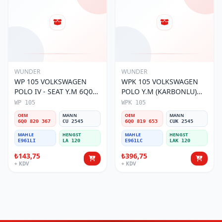
WUNDER
WUNDER
WP 105 VOLKSWAGEN
WPK 105 VOLKSWAGEN
POLO IV - SEAT Y.M 6Q0
POLO Y.M (KARBONLU)
820 367 Polen Filtresi
6Q0 819 653 Polen Filtresi
WP 105
WPK 105
OEM
MANN
OEM
MANN
6Q0 820 367
CU 2545
6Q0 819 653
CUK 2545
MAHLE
HENGST
MAHLE
HENGST
E961LI
LA 120
E961LC
LAK 120
₺143,75
₺396,75
+ KDV
+ KDV