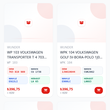
WUNDER
WUNDER
WP 103 VOLKSWAGEN
WPK 104 VOLKSWAGEN
TRANSPORTER T 4 703
GOLF IV-BORA-POLO 1J0
819 989 Polen Filtresi
819 644 Polen Filtresi
WP 103
WPK 104
OEM
MANN
OEM
MANN
703 819 989
CU 1738
1J0819644
CUK2862
MAHLE
HENGST
MAHLE
HENGST
E922LI
LA 65
E900LC
LAK63
₺396,75
₺396,75
+ KDV
+ KDV