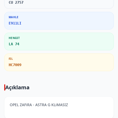
CU 2757
MAHLE
E911LI
HENGST
LA 74
FIL
HC7009
Açıklama
OPEL ZAFiRA - ASTRA G KLiMASIZ