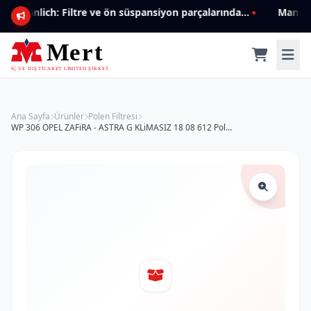
Mannlich: Filtre ve ön süspansiyon parçalarında genişleyen ürün yelpazesiyle kalite ve güven.
Ana Sayfa
Ürünler
Polen Filtresi
WP 306 OPEL ZAFiRA - ASTRA G KLiMASIZ 18 08 612 Polen Filtresi