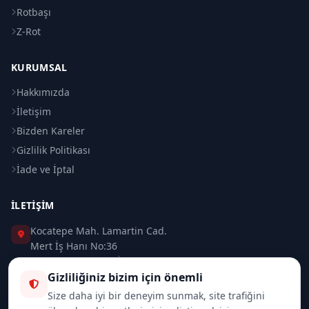
Rotbaşı
Z-Rot
KURUMSAL
Hakkımızda
İletişim
Bizden Kareler
Gizlilik Politikası
İade ve İptal
İLETIŞIM
Kocatepe Mah. Lamartin Cad.
Mert İş Hanı No:36
Taksim / Beyoğlu / İSTANBUL
Gizliliğiniz bizim için önemli
0 (212) 235 37 83
Size daha iyi bir deneyim sunmak, site trafiğini