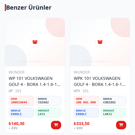
Benzer Ürünler
WUNDER
WUNDER
WP 101 VOLKSWAGEN
WPK 101 VOLKSWAGEN
GOLF 4 - BORA 1.4-1.6-1.8
GOLF 4 - BORA 1.4-1.6-1.8
POLO III 1H0 819 644
POLO III KARBONLU 1H0
WP 101
WPK 101
Polen Filtresi
091 800 Polen Filtresi
OEM
MANN
OEM
MANN
1H0819644
CU2882
1H0 091 800
CUK2882
MAHLE
HENGST
MAHLE
HENGST
E900LI
LA31
E900LC
LAK31
₺140,30
₺333,50
+ KDV
+ KDV