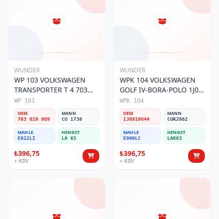
WUNDER
WUNDER
WP 103 VOLKSWAGEN
WPK 104 VOLKSWAGEN
TRANSPORTER T 4 703
GOLF IV-BORA-POLO 1J0
819 989 Polen Filtresi
819 644 Polen Filtresi
WP 103
WPK 104
OEM
MANN
OEM
MANN
703 819 989
CU 1738
1J0819644
CUK2862
MAHLE
HENGST
MAHLE
HENGST
E922LI
LA 65
E900LC
LAK63
₺396,75
₺396,75
+ KDV
+ KDV