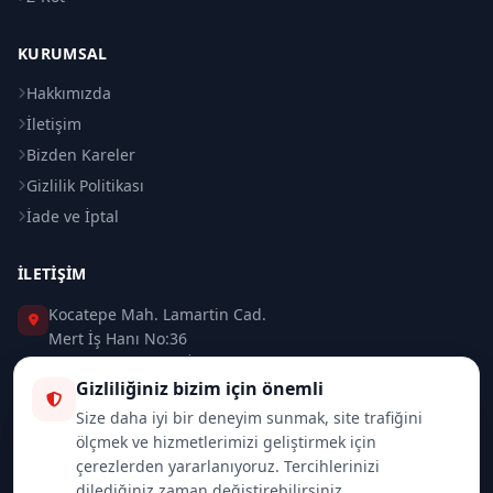
KURUMSAL
Hakkımızda
İletişim
Bizden Kareler
Gizlilik Politikası
İade ve İptal
İLETIŞIM
Kocatepe Mah. Lamartin Cad.
Mert İş Hanı No:36
Taksim / Beyoğlu / İSTANBUL
Gizliliğiniz bizim için önemli
0 (212) 235 37 83
Size daha iyi bir deneyim sunmak, site trafiğini
ölçmek ve hizmetlerimizi geliştirmek için
0 (532) 418 08 46
çerezlerden yararlanıyoruz. Tercihlerinizi
dilediğiniz zaman değiştirebilirsiniz.
info@merttrade.com