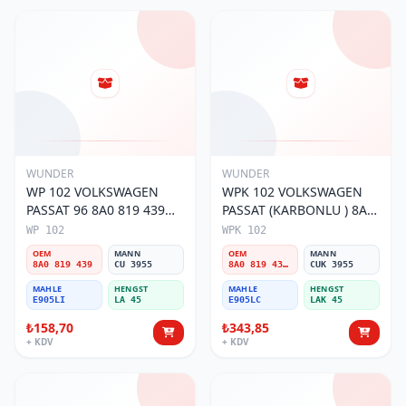
WUNDER
WUNDER
WP 102 VOLKSWAGEN
WPK 102 VOLKSWAGEN
PASSAT 96 8A0 819 439
PASSAT (KARBONLU ) 8A0
Polen Filtresi
819 439B Polen Filtresi
WP 102
WPK 102
OEM
MANN
OEM
MANN
8A0 819 439
CU 3955
8A0 819 439B
CUK 3955
MAHLE
HENGST
MAHLE
HENGST
E905LI
LA 45
E905LC
LAK 45
₺158,70
₺343,85
+ KDV
+ KDV