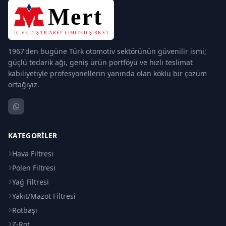
1967'den bugüne Türk otomotiv sektörünün güvenilir ismi;
güçlü tedarik ağı, geniş ürün portföyü ve hızlı teslimat
kabiliyetiyle profesyonellerin yanında olan köklü bir çözüm
ortağıyız.
KATEGORILER
Hava Filtresi
Polen Filtresi
Yağ Filtresi
Yakıt/Mazot Filtresi
Rotbaşı
Z-Rot