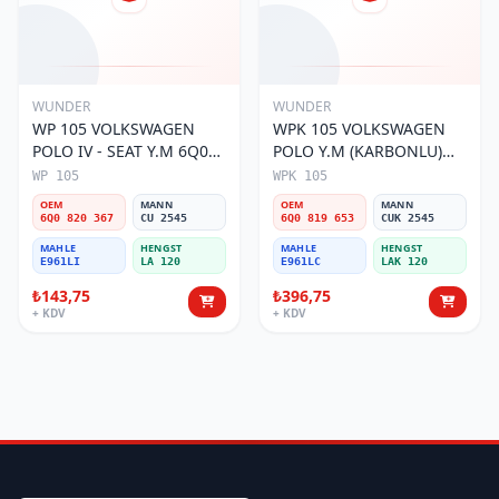
WUNDER
WUNDER
WP 105 VOLKSWAGEN
WPK 105 VOLKSWAGEN
POLO IV - SEAT Y.M 6Q0
POLO Y.M (KARBONLU)
820 367 Polen Filtresi
6Q0 819 653 Polen Filtresi
WP 105
WPK 105
OEM
MANN
OEM
MANN
6Q0 820 367
CU 2545
6Q0 819 653
CUK 2545
MAHLE
HENGST
MAHLE
HENGST
E961LI
LA 120
E961LC
LAK 120
₺143,75
₺396,75
+ KDV
+ KDV