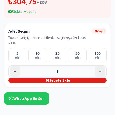
₺304,75
+ KDV
Stokta Mevcut
Adet Seçimi
Bayi
Toplu sipariş için hazır adetlerden seçin veya özel adet
girin.
5
10
25
50
100
adet
adet
adet
adet
adet
Sepete Ekle
WhatsApp ile Sor