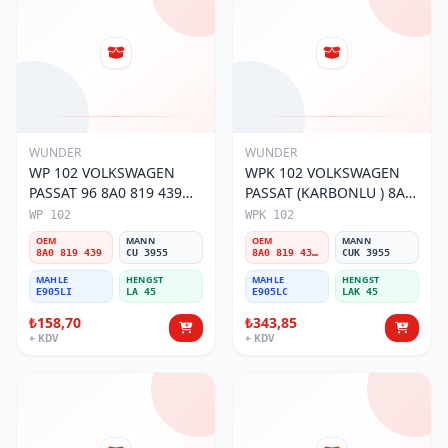
WUNDER
WUNDER
WP 102 VOLKSWAGEN
WPK 102 VOLKSWAGEN
PASSAT 96 8A0 819 439
PASSAT (KARBONLU ) 8A0
Polen Filtresi
819 439B Polen Filtresi
WP 102
WPK 102
OEM
MANN
OEM
MANN
8A0 819 439
CU 3955
8A0 819 439B
CUK 3955
MAHLE
HENGST
MAHLE
HENGST
E905LI
LA 45
E905LC
LAK 45
₺158,70
₺343,85
+ KDV
+ KDV