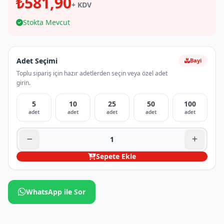
₺581,90
+ KDV
Stokta Mevcut
Adet Seçimi
Bayi
Toplu sipariş için hazır adetlerden seçin veya özel adet
girin.
5
10
25
50
100
adet
adet
adet
adet
adet
Sepete Ekle
WhatsApp ile Sor