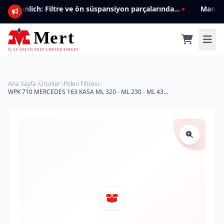
Mannlich: Filtre ve ön süspansiyon parçalarında genişleyen ürün yelpazesiyle kalite ve güven.
Ana Sayfa
Ürünler
Polen Filtresi
WPK 710 MERCEDES 163 KASA ML 320 - ML 230 - ML 430 (KARBONLU) 163 835 0047 Polen Filtresi