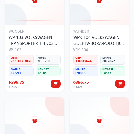
WUNDER
WUNDER
WP 103 VOLKSWAGEN
WPK 104 VOLKSWAGEN
TRANSPORTER T 4 703
GOLF IV-BORA-POLO 1J0
819 989 Polen Filtresi
819 644 Polen Filtresi
WP 103
WPK 104
OEM
MANN
OEM
MANN
703 819 989
CU 1738
1J0819644
CUK2862
MAHLE
HENGST
MAHLE
HENGST
E922LI
LA 65
E900LC
LAK63
₺396,75
₺396,75
+ KDV
+ KDV