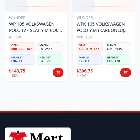
WUNDER
WUNDER
WP 105 VOLKSWAGEN
WPK 105 VOLKSWAGEN
POLO IV - SEAT Y.M 6Q0
POLO Y.M (KARBONLU)
820 367 Polen Filtresi
6Q0 819 653 Polen Filtresi
WP 105
WPK 105
OEM
MANN
OEM
MANN
6Q0 820 367
CU 2545
6Q0 819 653
CUK 2545
MAHLE
HENGST
MAHLE
HENGST
E961LI
LA 120
E961LC
LAK 120
₺143,75
₺396,75
+ KDV
+ KDV