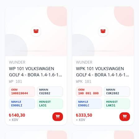
WUNDER
WUNDER
WP 101 VOLKSWAGEN
WPK 101 VOLKSWAGEN
GOLF 4 - BORA 1.4-1.6-1.8
GOLF 4 - BORA 1.4-1.6-1.8
POLO III 1H0 819 644
POLO III KARBONLU 1H0
WP 101
WPK 101
Polen Filtresi
091 800 Polen Filtresi
OEM
MANN
OEM
MANN
1H0819644
CU2882
1H0 091 800
CUK2882
MAHLE
HENGST
MAHLE
HENGST
E900LI
LA31
E900LC
LAK31
₺140,30
₺333,50
+ KDV
+ KDV