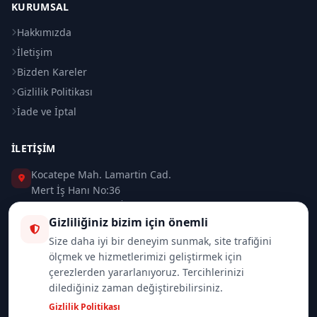
KURUMSAL
Hakkımızda
İletişim
Bizden Kareler
Gizlilik Politikası
İade ve İptal
İLETIŞIM
Kocatepe Mah. Lamartin Cad.
Mert İş Hanı No:36
Taksim / Beyoğlu / İSTANBUL
Gizliliğiniz bizim için önemli
0 (212) 235 37 83
Size daha iyi bir deneyim sunmak, site trafiğini
ölçmek ve hizmetlerimizi geliştirmek için
0 (532) 418 08 46
çerezlerden yararlanıyoruz. Tercihlerinizi
dilediğiniz zaman değiştirebilirsiniz.
info@merttrade.com
Gizlilik Politikası