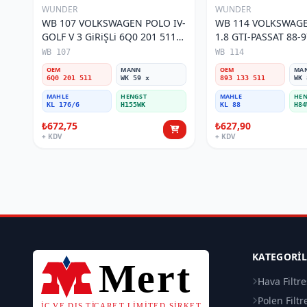
WUNDER
WUNDER
WB 107 VOLKSWAGEN POLO IV-
WB 114 VOLKSWAGE
GOLF V 3 GiRiŞLi 6Q0 201 511
1.8 GTI-PASSAT 88-97 1
Yakıt/Benzin Filtresi
133 511 Yakıt/Benzin
WB 107
WB 114
OEM
MANN
OEM
MA
6Q0 201 511
WK 59 x
893 133 511
WK 
MAHLE
HENGST
MAHLE
HEN
KL 176/6
H155WK
KL 88
H84
₺672,75
₺627,90
+ KDV
+ KDV
KATEGORI
Hava Filtre
Polen Filtr