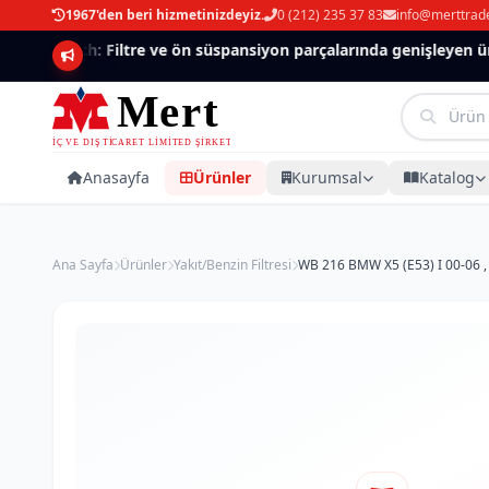
1967'den beri hizmetinizdeyiz.
0 (212) 235 37 83
info@merttrad
Mannlich: Filtre ve ön süspansiyon parçalarında genişleyen ürün
Anasayfa
Ürünler
Kurumsal
Katalog
Ana Sayfa
Ürünler
Yakıt/Benzin Filtresi