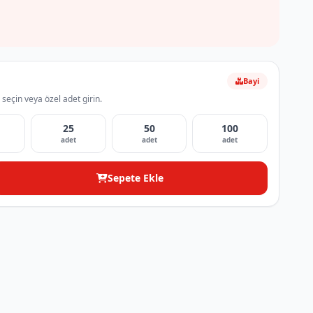
Bayi
 seçin veya özel adet girin.
25
50
100
adet
adet
adet
Sepete Ekle