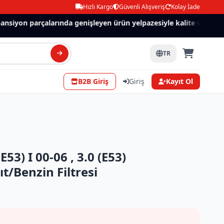
Hızlı Kargo
Güvenli Alışveriş
Kolay İade
siyon parçalarında genişleyen ürün yelpazesiyle kalite ve güven.
TR
B2B Giriş
Giriş
Kayıt Ol
3) I 00-06 , 3.0 (E53)
t/Benzin Filtresi