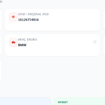
r.
OEM / ORIJINAL KOD
16126754016
ARAÇ GRUBU
BMW
HENGST