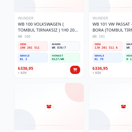
WUNDER
WUNDER
WB 100 VOLKSWAGEN (
WB 101 VW PASSAT -
TOMBUL TIRNAKSIZ ) 1H0 201
BORA (TOMBUL TIRN
511 Yakıt/Benzin Filtresi
201 511 A Yakıt/Benz
WB 100
WB 101
OEM
MANN
OEM
MA
1H0 201 511
WK 830/7
1J0 201 511 A
WK 
MAHLE
HENGST
MAHLE
HEN
KL 2
H127/WK
KL 79
H 1
₺336,95
₺336,95
+ KDV
+ KDV