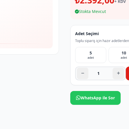
₺2.392,00
+ KDV
Stokta Mevcut
Adet Seçimi
Toplu sipariş için hazır adetlerden
5
10
adet
adet
WhatsApp ile Sor