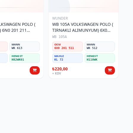
WUNDER
LKSWAGEN POLO (
WB 105A VOLKSWAGEN POLO (
) 6N0 201 211
TIRNAKLI ALIMUNYUM) 6X0
 Filtresi
201 511 Yakıt/Benzin Filtresi
WB 105A
MANN
OEM
MANN
WK 613
6X0 201 511
WK 512
HENGST
MAHLE
HENGST
H82WK01
KL 72
H110WK
₺220,00
+ KDV