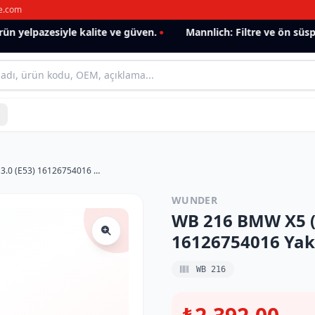
e.com
 yelpazesiyle kalite ve güven.
Mannlich: Filtre ve ön süspan
WB 216 BMW X5 (E53) I 00-06 , 3.0 (E53) 16126754016 Yakıt/Benzin Filtresi
WUNDER
WB 216 BMW X5 (E5
16126754016 Yakı
WB 216