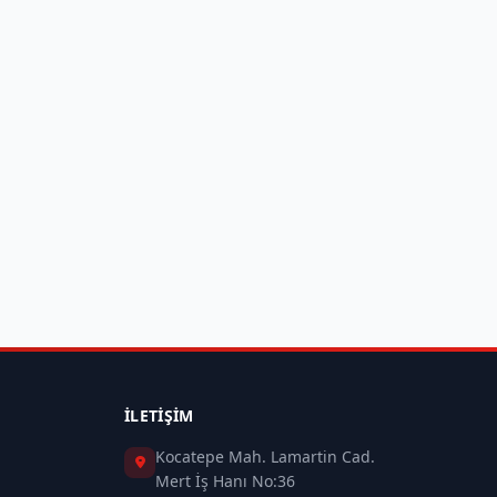
İLETIŞIM
Kocatepe Mah. Lamartin Cad.
Mert İş Hanı No:36