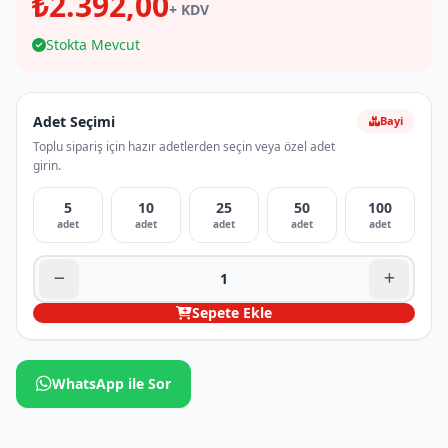
₺2.392,00
+ KDV
Stokta Mevcut
Adet Seçimi
Bayi
Toplu sipariş için hazır adetlerden seçin veya özel adet
girin.
5
10
25
50
100
adet
adet
adet
adet
adet
Sepete Ekle
WhatsApp ile Sor