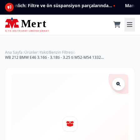
Mannlich: Filtre ve ön süspansiyon parçalarında genişleyen ürün yelpazesiyle kalite ve güven.
Ana Sayfa
Ürünler
Yakıt/Benzin Filtresi
WB 212 BMW E46 3.16ti - 3.18ti - 3.25 ti M52-M54 13327512019 Yakıt/Benzin Filtresi