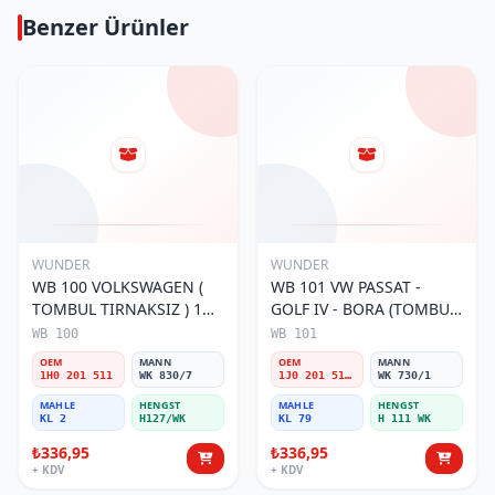
Benzer Ürünler
WUNDER
WUNDER
WB 100 VOLKSWAGEN (
WB 101 VW PASSAT -
TOMBUL TIRNAKSIZ ) 1H0
GOLF IV - BORA (TOMBUL
201 511 Yakıt/Benzin
TIRNAKLI) 1J0 201 511 A
WB 100
WB 101
Filtresi
Yakıt/Benzin Filtresi
OEM
MANN
OEM
MANN
1H0 201 511
WK 830/7
1J0 201 511 A
WK 730/1
MAHLE
HENGST
MAHLE
HENGST
KL 2
H127/WK
KL 79
H 111 WK
₺336,95
₺336,95
+ KDV
+ KDV