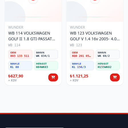
WUNDER
WUNDER
WB 114 VOLKSWAGEN
WB 123 VOLKSWAGEN
GOLF II 1.8 GTI-PASSAT
GOLF V 1.4 16v 2005- 4.0
88-97 1.8 893 133 511
BAR 6Q0 201 051 A/C
WB 114
WB 123
Yakıt/Benzin Filtresi
Yakıt/Benzin Filtresi
OEM
MANN
OEM
MANN
893 133 511
WK 834/1
6Q0 201 051 A/C
WK 69/2
MAHLE
HENGST
MAHLE
HENGST
KL 88
H84WK03
KL 156/3
H155WK02
₺627,90
₺1.121,25
+ KDV
+ KDV