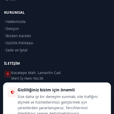
KURUMSAL
Hakkımızda
İletişim
Bizden Kareler
Gizlilik Politikası
İade ve İptal
İLETIŞIM
Kocatepe Mah. Lamartin Cad.
Mert İş Hanı No:36
Taksim / Beyoğlu / İSTANBUL
Gizliliğiniz bizim için önemli
0 (212) 235 37 83
Size daha iyi bir deneyim sunmak, site trafiğini
ölçmek ve hizmetlerimizi geliştirmek için
0 (532) 418 08 46
çerezlerden yararlanıyoruz. Tercihlerinizi
dilediğiniz zaman değiştirebilirsiniz.
info@merttrade.com