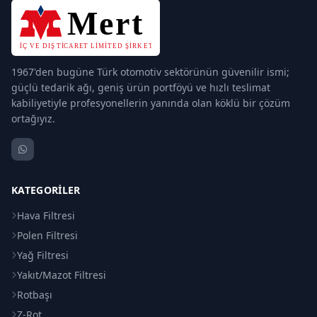
1967'den bugüne Türk otomotiv sektörünün güvenilir ismi;
güçlü tedarik ağı, geniş ürün portföyü ve hızlı teslimat
kabiliyetiyle profesyonellerin yanında olan köklü bir çözüm
ortağıyız.
KATEGORILER
Hava Filtresi
Polen Filtresi
Yağ Filtresi
Yakıt/Mazot Filtresi
Rotbaşı
Z-Rot