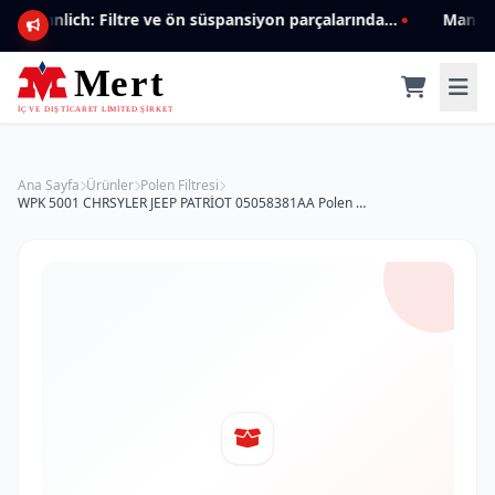
Mannlich: Filtre ve ön süspansiyon parçalarında genişleyen ürün yelpazesiyle kalite ve güven.
Ana Sayfa
Ürünler
Polen Filtresi
WPK 5001 CHRSYLER JEEP PATRİOT 05058381AA Polen Filtresi