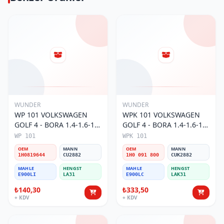
WUNDER
WUNDER
WP 101 VOLKSWAGEN
WPK 101 VOLKSWAGEN
GOLF 4 - BORA 1.4-1.6-1.8
GOLF 4 - BORA 1.4-1.6-1.8
POLO III 1H0 819 644
POLO III KARBONLU 1H0
WP 101
WPK 101
Polen Filtresi
091 800 Polen Filtresi
OEM
MANN
OEM
MANN
1H0819644
CU2882
1H0 091 800
CUK2882
MAHLE
HENGST
MAHLE
HENGST
E900LI
LA31
E900LC
LAK31
₺140,30
₺333,50
+ KDV
+ KDV