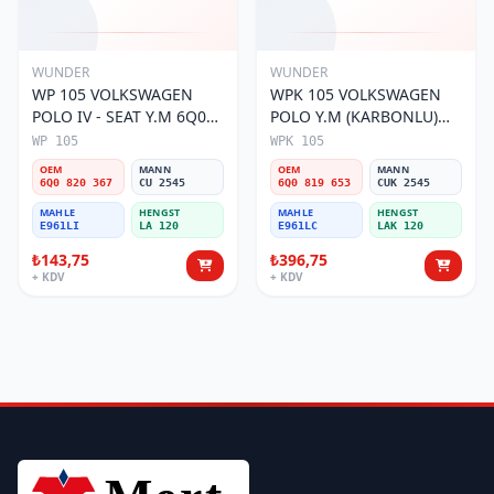
WUNDER
WUNDER
WP 105 VOLKSWAGEN
WPK 105 VOLKSWAGEN
POLO IV - SEAT Y.M 6Q0
POLO Y.M (KARBONLU)
820 367 Polen Filtresi
6Q0 819 653 Polen Filtresi
WP 105
WPK 105
OEM
MANN
OEM
MANN
6Q0 820 367
CU 2545
6Q0 819 653
CUK 2545
MAHLE
HENGST
MAHLE
HENGST
E961LI
LA 120
E961LC
LAK 120
₺143,75
₺396,75
+ KDV
+ KDV