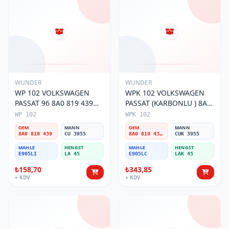
WUNDER
WUNDER
WP 102 VOLKSWAGEN
WPK 102 VOLKSWAGEN
PASSAT 96 8A0 819 439
PASSAT (KARBONLU ) 8A0
Polen Filtresi
819 439B Polen Filtresi
WP 102
WPK 102
OEM
MANN
OEM
MANN
8A0 819 439
CU 3955
8A0 819 439B
CUK 3955
MAHLE
HENGST
MAHLE
HENGST
E905LI
LA 45
E905LC
LAK 45
₺158,70
₺343,85
+ KDV
+ KDV