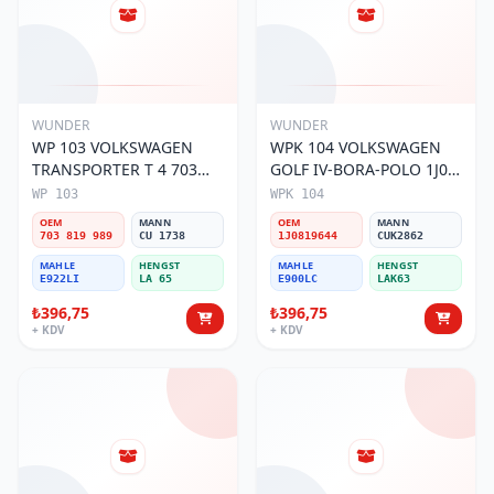
WUNDER
WUNDER
WP 103 VOLKSWAGEN
WPK 104 VOLKSWAGEN
TRANSPORTER T 4 703
GOLF IV-BORA-POLO 1J0
819 989 Polen Filtresi
819 644 Polen Filtresi
WP 103
WPK 104
OEM
MANN
OEM
MANN
703 819 989
CU 1738
1J0819644
CUK2862
MAHLE
HENGST
MAHLE
HENGST
E922LI
LA 65
E900LC
LAK63
₺396,75
₺396,75
+ KDV
+ KDV