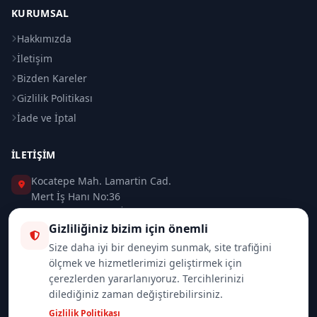
KURUMSAL
Hakkımızda
İletişim
Bizden Kareler
Gizlilik Politikası
İade ve İptal
İLETIŞIM
Kocatepe Mah. Lamartin Cad.
Mert İş Hanı No:36
Taksim / Beyoğlu / İSTANBUL
Gizliliğiniz bizim için önemli
0 (212) 235 37 83
Size daha iyi bir deneyim sunmak, site trafiğini
ölçmek ve hizmetlerimizi geliştirmek için
0 (532) 418 08 46
çerezlerden yararlanıyoruz. Tercihlerinizi
dilediğiniz zaman değiştirebilirsiniz.
info@merttrade.com
Gizlilik Politikası