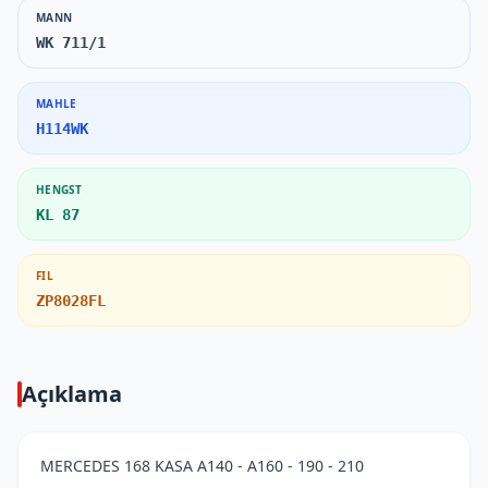
MANN
WK 711/1
MAHLE
H114WK
HENGST
KL 87
FIL
ZP8028FL
Açıklama
MERCEDES 168 KASA A140 - A160 - 190 - 210