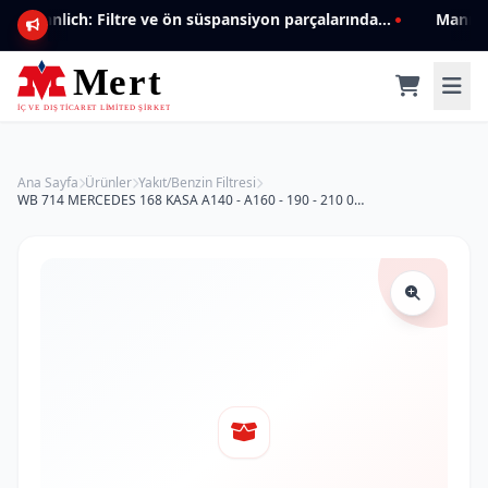
Mannlich: Filtre ve ön süspansiyon parçalarında genişleyen ürün yelpazesiyle kalite ve güven.
Ana Sayfa
Ürünler
Yakıt/Benzin Filtresi
WB 714 MERCEDES 168 KASA A140 - A160 - 190 - 210 002 477 3801 Yakıt/Benzin Filtresi