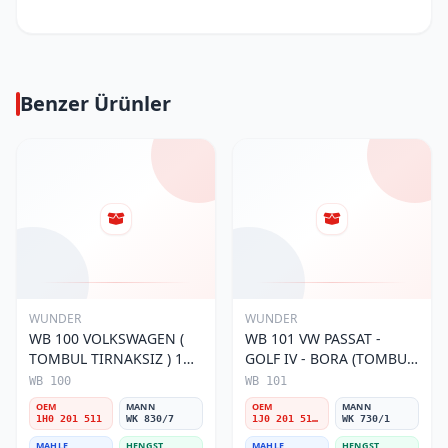
Benzer Ürünler
WUNDER
WUNDER
WB 100 VOLKSWAGEN (
WB 101 VW PASSAT -
TOMBUL TIRNAKSIZ ) 1H0
GOLF IV - BORA (TOMBUL
201 511 Yakıt/Benzin
TIRNAKLI) 1J0 201 511 A
WB 100
WB 101
Filtresi
Yakıt/Benzin Filtresi
OEM
MANN
OEM
MANN
1H0 201 511
WK 830/7
1J0 201 511 A
WK 730/1
MAHLE
HENGST
MAHLE
HENGST