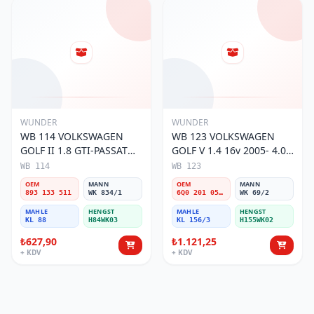
WUNDER
WUNDER
WB 114 VOLKSWAGEN
WB 123 VOLKSWAGEN
GOLF II 1.8 GTI-PASSAT
GOLF V 1.4 16v 2005- 4.0
88-97 1.8 893 133 511
BAR 6Q0 201 051 A/C
WB 114
WB 123
Yakıt/Benzin Filtresi
Yakıt/Benzin Filtresi
OEM
MANN
OEM
MANN
893 133 511
WK 834/1
6Q0 201 051 A/C
WK 69/2
MAHLE
HENGST
MAHLE
HENGST
KL 88
H84WK03
KL 156/3
H155WK02
₺627,90
₺1.121,25
+ KDV
+ KDV