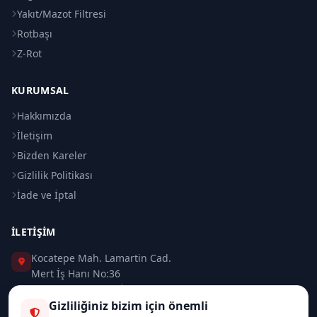
Yakıt/Mazot Filtresi
Rotbaşı
Z-Rot
KURUMSAL
Hakkımızda
İletişim
Bizden Kareler
Gizlilik Politikası
İade ve İptal
İLETIŞIM
Kocatepe Mah. Lamartin Cad.
Mert İş Hanı No:36
Taksim / Beyoğlu / İSTANBUL
Gizliliğiniz bizim için önemli
0 (212) 235 37 83